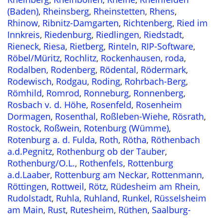
(Baden)
,
Rheinsberg
,
Rheinstetten
,
Rhens
,
Rhinow
,
Ribnitz-Damgarten
,
Richtenberg
,
Ried im
Innkreis
,
Riedenburg
,
Riedlingen
,
Riedstadt
,
Rieneck
,
Riesa
,
Rietberg
,
Rinteln
,
RIP-Software
,
Röbel/Müritz
,
Rochlitz
,
Rockenhausen
,
roda
,
Rodalben
,
Rodenberg
,
Rödental
,
Rödermark
,
Rodewisch
,
Rodgau
,
Roding
,
Rohrbach-Berg
,
Römhild
,
Romrod
,
Ronneburg
,
Ronnenberg
,
Rosbach v. d. Höhe
,
Rosenfeld
,
Rosenheim
Dormagen
,
Rosenthal
,
Roßleben-Wiehe
,
Rösrath
,
Rostock
,
Roßwein
,
Rotenburg (Wümme)
,
Rotenburg a. d. Fulda
,
Roth
,
Rötha
,
Röthenbach
a.d.Pegnitz
,
Rothenburg ob der Tauber
,
Rothenburg/O.L.
,
Rothenfels
,
Rottenburg
a.d.Laaber
,
Rottenburg am Neckar
,
Rottenmann
,
Röttingen
,
Rottweil
,
Rötz
,
Rüdesheim am Rhein
,
Rudolstadt
,
Ruhla
,
Ruhland
,
Runkel
,
Rüsselsheim
am Main
,
Rust
,
Rutesheim
,
Rüthen
,
Saalburg-