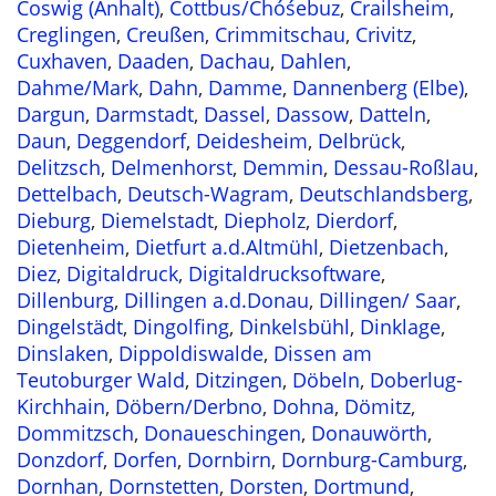
Coswig (Anhalt)
,
Cottbus/Chóśebuz
,
Crailsheim
,
Creglingen
,
Creußen
,
Crimmitschau
,
Crivitz
,
Cuxhaven
,
Daaden
,
Dachau
,
Dahlen
,
Dahme/Mark
,
Dahn
,
Damme
,
Dannenberg (Elbe)
,
Dargun
,
Darmstadt
,
Dassel
,
Dassow
,
Datteln
,
Daun
,
Deggendorf
,
Deidesheim
,
Delbrück
,
Delitzsch
,
Delmenhorst
,
Demmin
,
Dessau-Roßlau
,
Dettelbach
,
Deutsch-Wagram
,
Deutschlandsberg
,
Dieburg
,
Diemelstadt
,
Diepholz
,
Dierdorf
,
Dietenheim
,
Dietfurt a.d.Altmühl
,
Dietzenbach
,
Diez
,
Digitaldruck
,
Digitaldrucksoftware
,
Dillenburg
,
Dillingen a.d.Donau
,
Dillingen/ Saar
,
Dingelstädt
,
Dingolfing
,
Dinkelsbühl
,
Dinklage
,
Dinslaken
,
Dippoldiswalde
,
Dissen am
Teutoburger Wald
,
Ditzingen
,
Döbeln
,
Doberlug-
Kirchhain
,
Döbern/Derbno
,
Dohna
,
Dömitz
,
Dommitzsch
,
Donaueschingen
,
Donauwörth
,
Donzdorf
,
Dorfen
,
Dornbirn
,
Dornburg-Camburg
,
Dornhan
,
Dornstetten
,
Dorsten
,
Dortmund
,