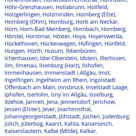
Höhr-Grenzhausen
,
Hollabrunn
,
Hollfeld
,
Holzgerlingen
,
Holzminden
,
Homberg (Efze)
,
Homberg (Ohm)
,
Homburg
,
Horb am Neckar
,
Horn
,
Horn-Bad Meinberg
,
Hornbach
,
Hornberg
,
Hörstel
,
Horstmar
,
Höxter
,
Hoya
,
Hoyerswerda
,
Hückelhoven
,
Hückeswagen
,
Hüfingen
,
Hünfeld
,
Hungen
,
Hürth
,
Husum
,
Ibbenbüren
,
Ichenhausen
,
Idar-Oberstein
,
Idstein
,
Illertissen
,
ilm
,
Ilmenau
,
Ilsenburg (Harz)
,
Ilshofen
,
Immenhausen
,
Immenstadt i.Allgäu
,
Imst
,
Ingelfingen
,
Ingelheim am Rhein
,
Ingolstadt
Offenbach am Main
,
Innsbruck
,
Inselstadt Laage
,
Iphofen
,
Iserlohn
,
Isny im Allgäu
,
Isselburg
,
Itzehoe
,
Jarmen
,
Jena
,
Jennersdorf
,
Jerichow
,
Jessen (Elster)
,
Jever
,
Joachimsthal
,
Johanngeorgenstadt
,
Jöhstadt
,
Jüchen
,
Judenburg
,
Jülich
,
Jüterbog
,
Kaarst
,
Kahla
,
Kaisersesch
,
Kaiserslautern
,
Kalbe (Milde)
,
Kalkar
,