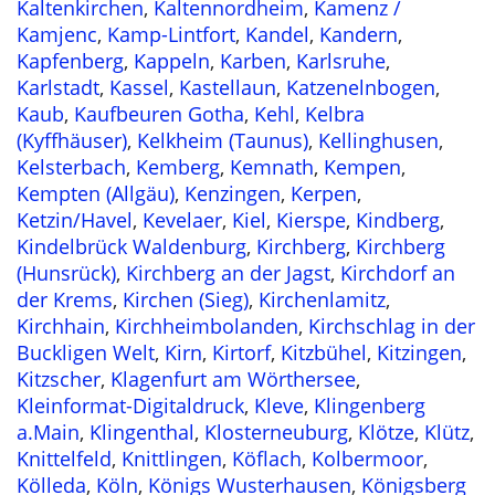
Kaltenkirchen
,
Kaltennordheim
,
Kamenz /
Kamjenc
,
Kamp-Lintfort
,
Kandel
,
Kandern
,
Kapfenberg
,
Kappeln
,
Karben
,
Karlsruhe
,
Karlstadt
,
Kassel
,
Kastellaun
,
Katzenelnbogen
,
Kaub
,
Kaufbeuren Gotha
,
Kehl
,
Kelbra
(Kyffhäuser)
,
Kelkheim (Taunus)
,
Kellinghusen
,
Kelsterbach
,
Kemberg
,
Kemnath
,
Kempen
,
Kempten (Allgäu)
,
Kenzingen
,
Kerpen
,
Ketzin/Havel
,
Kevelaer
,
Kiel
,
Kierspe
,
Kindberg
,
Kindelbrück Waldenburg
,
Kirchberg
,
Kirchberg
(Hunsrück)
,
Kirchberg an der Jagst
,
Kirchdorf an
der Krems
,
Kirchen (Sieg)
,
Kirchenlamitz
,
Kirchhain
,
Kirchheimbolanden
,
Kirchschlag in der
Buckligen Welt
,
Kirn
,
Kirtorf
,
Kitzbühel
,
Kitzingen
,
Kitzscher
,
Klagenfurt am Wörthersee
,
Kleinformat-Digitaldruck
,
Kleve
,
Klingenberg
a.Main
,
Klingenthal
,
Klosterneuburg
,
Klötze
,
Klütz
,
Knittelfeld
,
Knittlingen
,
Köflach
,
Kolbermoor
,
Kölleda
,
Köln
,
Königs Wusterhausen
,
Königsberg