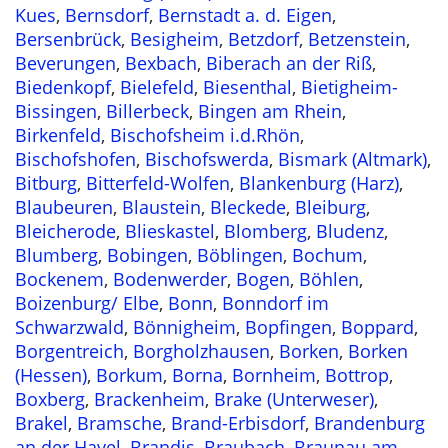
Kues
,
Bernsdorf
,
Bernstadt a. d. Eigen
,
Bersenbrück
,
Besigheim
,
Betzdorf
,
Betzenstein
,
Beverungen
,
Bexbach
,
Biberach an der Riß
,
Biedenkopf
,
Bielefeld
,
Biesenthal
,
Bietigheim-
Bissingen
,
Billerbeck
,
Bingen am Rhein
,
Birkenfeld
,
Bischofsheim i.d.Rhön
,
Bischofshofen
,
Bischofswerda
,
Bismark (Altmark)
,
Bitburg
,
Bitterfeld-Wolfen
,
Blankenburg (Harz)
,
Blaubeuren
,
Blaustein
,
Bleckede
,
Bleiburg
,
Bleicherode
,
Blieskastel
,
Blomberg
,
Bludenz
,
Blumberg
,
Bobingen
,
Böblingen
,
Bochum
,
Bockenem
,
Bodenwerder
,
Bogen
,
Böhlen
,
Boizenburg/ Elbe
,
Bonn
,
Bonndorf im
Schwarzwald
,
Bönnigheim
,
Bopfingen
,
Boppard
,
Borgentreich
,
Borgholzhausen
,
Borken
,
Borken
(Hessen)
,
Borkum
,
Borna
,
Bornheim
,
Bottrop
,
Boxberg
,
Brackenheim
,
Brake (Unterweser)
,
Brakel
,
Bramsche
,
Brand-Erbisdorf
,
Brandenburg
an der Havel
,
Brandis
,
Braubach
,
Braunau am