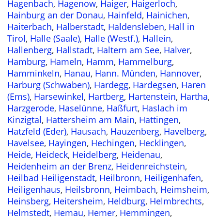
Hagenbach
,
Hagenow
,
Haiger
,
Haigerloch
,
Hainburg an der Donau
,
Hainfeld
,
Hainichen
,
Haiterbach
,
Halberstadt
,
Haldensleben
,
Hall in
Tirol
,
Halle (Saale)
,
Halle (Westf.)
,
Hallein
,
Hallenberg
,
Hallstadt
,
Haltern am See
,
Halver
,
Hamburg
,
Hameln
,
Hamm
,
Hammelburg
,
Hamminkeln
,
Hanau
,
Hann. Münden
,
Hannover
,
Harburg (Schwaben)
,
Hardegg
,
Hardegsen
,
Haren
(Ems)
,
Harsewinkel
,
Hartberg
,
Hartenstein
,
Hartha
,
Harzgerode
,
Haselünne
,
Haßfurt
,
Haslach im
Kinzigtal
,
Hattersheim am Main
,
Hattingen
,
Hatzfeld (Eder)
,
Hausach
,
Hauzenberg
,
Havelberg
,
Havelsee
,
Hayingen
,
Hechingen
,
Hecklingen
,
Heide
,
Heideck
,
Heidelberg
,
Heidenau
,
Heidenheim an der Brenz
,
Heidenreichstein
,
Heilbad Heiligenstadt
,
Heilbronn
,
Heiligenhafen
,
Heiligenhaus
,
Heilsbronn
,
Heimbach
,
Heimsheim
,
Heinsberg
,
Heitersheim
,
Heldburg
,
Helmbrechts
,
Helmstedt
,
Hemau
,
Hemer
,
Hemmingen
,