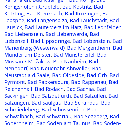
Königshofen i.Grabfeld
,
Bad Köstritz
,
Bad
Kötzting
,
Bad Kreuznach
,
Bad Krozingen
,
Bad
Laasphe
,
Bad Langensalza
,
Bad Lauchstädt
,
Bad
Lausick
,
Bad Lauterberg im Harz
,
Bad Leonfelden
,
Bad Liebenstein
,
Bad Liebenwerda
,
Bad
Liebenzell
,
Bad Lippspringe
,
Bad Lobenstein
,
Bad
Marienberg (Westerwald)
,
Bad Mergentheim
,
Bad
Münder am Deister
,
Bad Münstereifel
,
Bad
Muskau / Mužakow
,
Bad Nauheim
,
Bad
Nenndorf
,
Bad Neuenahr-Ahrweiler
,
Bad
Neustadt a.d.Saale
,
Bad Oldesloe
,
Bad Orb
,
Bad
Pyrmont
,
Bad Radkersburg
,
Bad Rappenau
,
Bad
Reichenhall
,
Bad Rodach
,
Bad Sachsa
,
Bad
Säckingen
,
Bad Salzdetfurth
,
Bad Salzuflen
,
Bad
Salzungen
,
Bad Saulgau
,
Bad Schandau
,
Bad
Schmiedeberg
,
Bad Schussenried
,
Bad
Schwalbach
,
Bad Schwartau
,
Bad Segeberg
,
Bad
Sobernheim
,
Bad Soden am Taunus
,
Bad Soden-