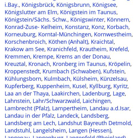
i.Bay.
,
Königsbrück
,
Königsbrunn
,
Königsee
,
Königslutter am Elm
,
Königstein im Taunus
,
Königstein/Sächs. Schw.
,
Königswinter
,
Könnern
,
Konrad-Zuse- Kelheim
,
Konstanz
,
Konz
,
Korbach
,
Korneuburg
,
Korntal-Münchingen
,
Kornwestheim
,
Korschenbroich
,
Köthen (Anhalt)
,
Kraichtal
,
Krakow am See
,
Kranichfeld
,
Krautheim
,
Krefeld
,
Kremmen
,
Krempe
,
Krems an der Donau
,
Kreuztal
,
Kronach
,
Kronberg im Taunus
,
Kröpelin
,
Kroppenstedt
,
Krumbach (Schwaben)
,
Kufstein
,
Kühlungsborn
,
Kulmbach
,
Külsheim
,
Künzelsau
,
Kupferberg
,
Kuppenheim
,
Kusel
,
Kyllburg
,
Kyritz
,
Laa an der Thaya
,
Laakirchen
,
Ladenburg
,
Lage
,
Lahnstein
,
Lahr/Schwarzwald
,
Laichingen
,
Lambrecht (Pfalz)
,
Lampertheim
,
Landau a.d.Isar
,
Landau in der Pfalz
,
Landeck
,
Landsberg
,
Landsberg am Lech
,
Landshut Bayreuth Detmold
,
Landstuhl
,
Langelsheim
,
Langen (Hessen)
,
Langenau
,
Langenburg
,
Langenfeld (Rheinland)
,