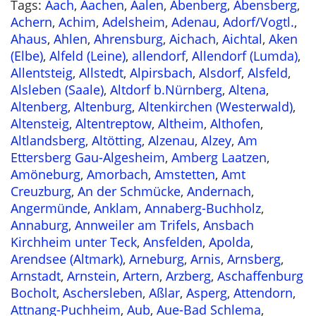
Tags
:
Aach
,
Aachen
,
Aalen
,
Abenberg
,
Abensberg
,
Achern
,
Achim
,
Adelsheim
,
Adenau
,
Adorf/Vogtl.
,
Ahaus
,
Ahlen
,
Ahrensburg
,
Aichach
,
Aichtal
,
Aken
(Elbe)
,
Alfeld (Leine)
,
allendorf
,
Allendorf (Lumda)
,
Allentsteig
,
Allstedt
,
Alpirsbach
,
Alsdorf
,
Alsfeld
,
Alsleben (Saale)
,
Altdorf b.Nürnberg
,
Altena
,
Altenberg
,
Altenburg
,
Altenkirchen (Westerwald)
,
Altensteig
,
Altentreptow
,
Altheim
,
Althofen
,
Altlandsberg
,
Altötting
,
Alzenau
,
Alzey
,
Am
Ettersberg Gau-Algesheim
,
Amberg Laatzen
,
Amöneburg
,
Amorbach
,
Amstetten
,
Amt
Creuzburg
,
An der Schmücke
,
Andernach
,
Angermünde
,
Anklam
,
Annaberg-Buchholz
,
Annaburg
,
Annweiler am Trifels
,
Ansbach
Kirchheim unter Teck
,
Ansfelden
,
Apolda
,
Arendsee (Altmark)
,
Arneburg
,
Arnis
,
Arnsberg
,
Arnstadt
,
Arnstein
,
Artern
,
Arzberg
,
Aschaffenburg
Bocholt
,
Aschersleben
,
Aßlar
,
Asperg
,
Attendorn
,
Attnang-Puchheim
,
Aub
,
Aue-Bad Schlema
,