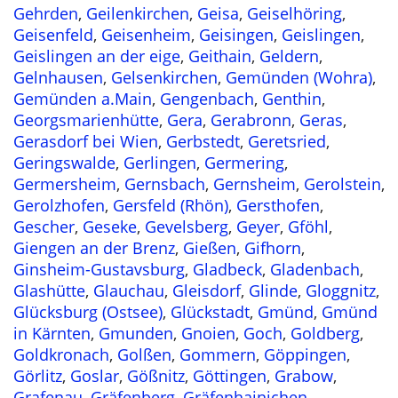
Gehrden
,
Geilenkirchen
,
Geisa
,
Geiselhöring
,
Geisenfeld
,
Geisenheim
,
Geisingen
,
Geislingen
,
Geislingen an der eige
,
Geithain
,
Geldern
,
Gelnhausen
,
Gelsenkirchen
,
Gemünden (Wohra)
,
Gemünden a.Main
,
Gengenbach
,
Genthin
,
Georgsmarienhütte
,
Gera
,
Gerabronn
,
Geras
,
Gerasdorf bei Wien
,
Gerbstedt
,
Geretsried
,
Geringswalde
,
Gerlingen
,
Germering
,
Germersheim
,
Gernsbach
,
Gernsheim
,
Gerolstein
,
Gerolzhofen
,
Gersfeld (Rhön)
,
Gersthofen
,
Gescher
,
Geseke
,
Gevelsberg
,
Geyer
,
Gföhl
,
Giengen an der Brenz
,
Gießen
,
Gifhorn
,
Ginsheim-Gustavsburg
,
Gladbeck
,
Gladenbach
,
Glashütte
,
Glauchau
,
Gleisdorf
,
Glinde
,
Gloggnitz
,
Glücksburg (Ostsee)
,
Glückstadt
,
Gmünd
,
Gmünd
in Kärnten
,
Gmunden
,
Gnoien
,
Goch
,
Goldberg
,
Goldkronach
,
Golßen
,
Gommern
,
Göppingen
,
Görlitz
,
Goslar
,
Gößnitz
,
Göttingen
,
Grabow
,
Grafenau
,
Gräfenberg
,
Gräfenhainichen
,