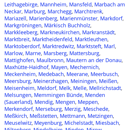
Leithagebirge
,
Mannheim
,
Mansfeld
,
Marbach am
Neckar
,
Marburg
,
Marchegg
,
Marchtrenk
,
Mariazell
,
Marienberg
,
Marienmünster
,
Markdorf
,
Markgröningen
,
Märkisch Buchholz
,
Markkleeberg
,
Markneukirchen
,
Markranstädt
,
Marktbreit
,
Marktheidenfeld
,
Marktleuthen
,
Marktoberdorf
,
Marktredwitz
,
Marktsteft
,
Marl
,
Marlow
,
Marne
,
Marsberg
,
Mattersburg
,
Mattighofen
,
Maulbronn
,
Mautern an der Donau
,
Maxhütte-Haidhof
,
Mayen
,
Mechernich
,
Meckenheim
,
Medebach
,
Meerane
,
Meerbusch
,
Meersburg
,
Meinerzhagen
,
Meiningen
,
Meißen
,
Meisenheim
,
Meldorf
,
Melk
,
Melle
,
Mellrichstadt
,
Melsungen
,
Memmingen Bünde
,
Menden
(Sauerland)
,
Mendig
,
Mengen
,
Meppen
,
Merkendorf
,
Merseburg
,
Merzig
,
Meschede
,
Meßkirch
,
Meßstetten
,
Mettmann
,
Metzingen
,
Meuselwitz
,
Meyenburg
,
Michelstadt
,
Miesbach
,
Miltenberg
,
Mindelheim
,
Minden
,
Mirow
,