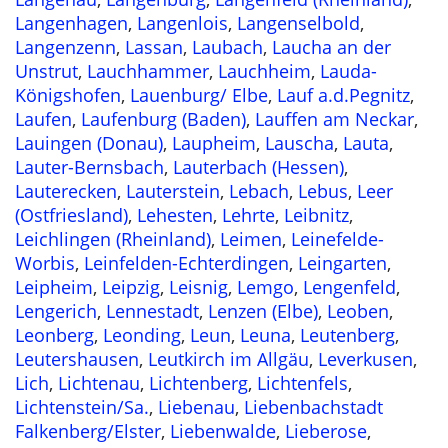
Langenhagen
,
Langenlois
,
Langenselbold
,
Langenzenn
,
Lassan
,
Laubach
,
Laucha an der
Unstrut
,
Lauchhammer
,
Lauchheim
,
Lauda-
Königshofen
,
Lauenburg/ Elbe
,
Lauf a.d.Pegnitz
,
Laufen
,
Laufenburg (Baden)
,
Lauffen am Neckar
,
Lauingen (Donau)
,
Laupheim
,
Lauscha
,
Lauta
,
Lauter-Bernsbach
,
Lauterbach (Hessen)
,
Lauterecken
,
Lauterstein
,
Lebach
,
Lebus
,
Leer
(Ostfriesland)
,
Lehesten
,
Lehrte
,
Leibnitz
,
Leichlingen (Rheinland)
,
Leimen
,
Leinefelde-
Worbis
,
Leinfelden-Echterdingen
,
Leingarten
,
Leipheim
,
Leipzig
,
Leisnig
,
Lemgo
,
Lengenfeld
,
Lengerich
,
Lennestadt
,
Lenzen (Elbe)
,
Leoben
,
Leonberg
,
Leonding
,
Leun
,
Leuna
,
Leutenberg
,
Leutershausen
,
Leutkirch im Allgäu
,
Leverkusen
,
Lich
,
Lichtenau
,
Lichtenberg
,
Lichtenfels
,
Lichtenstein/Sa.
,
Liebenau
,
Liebenbachstadt
Falkenberg/Elster
,
Liebenwalde
,
Lieberose
,