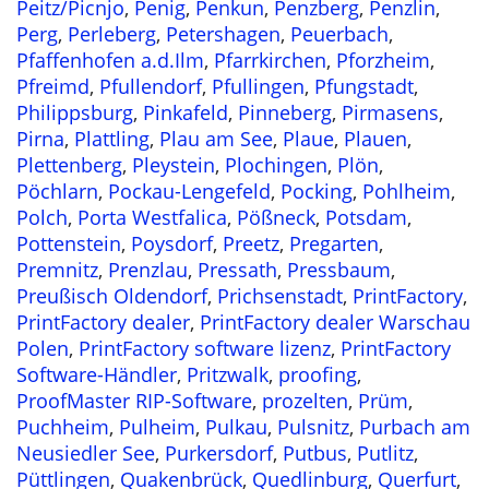
Peitz/Picnjo
,
Penig
,
Penkun
,
Penzberg
,
Penzlin
,
Perg
,
Perleberg
,
Petershagen
,
Peuerbach
,
Pfaffenhofen a.d.Ilm
,
Pfarrkirchen
,
Pforzheim
,
Pfreimd
,
Pfullendorf
,
Pfullingen
,
Pfungstadt
,
Philippsburg
,
Pinkafeld
,
Pinneberg
,
Pirmasens
,
Pirna
,
Plattling
,
Plau am See
,
Plaue
,
Plauen
,
Plettenberg
,
Pleystein
,
Plochingen
,
Plön
,
Pöchlarn
,
Pockau-Lengefeld
,
Pocking
,
Pohlheim
,
Polch
,
Porta Westfalica
,
Pößneck
,
Potsdam
,
Pottenstein
,
Poysdorf
,
Preetz
,
Pregarten
,
Premnitz
,
Prenzlau
,
Pressath
,
Pressbaum
,
Preußisch Oldendorf
,
Prichsenstadt
,
PrintFactory
,
PrintFactory dealer
,
PrintFactory dealer Warschau
Polen
,
PrintFactory software lizenz
,
PrintFactory
Software-Händler
,
Pritzwalk
,
proofing
,
ProofMaster RIP-Software
,
prozelten
,
Prüm
,
Puchheim
,
Pulheim
,
Pulkau
,
Pulsnitz
,
Purbach am
Neusiedler See
,
Purkersdorf
,
Putbus
,
Putlitz
,
Püttlingen
,
Quakenbrück
,
Quedlinburg
,
Querfurt
,