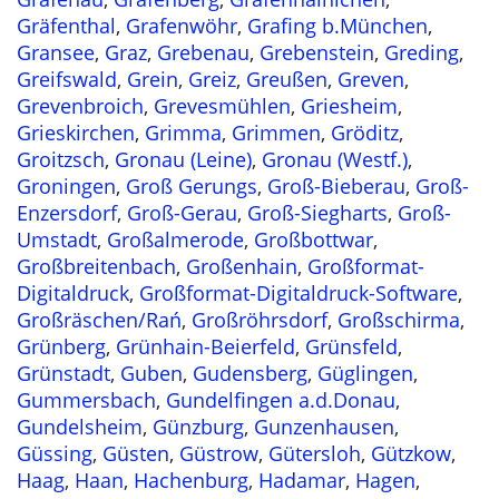
Gräfenthal
,
Grafenwöhr
,
Grafing b.München
,
Gransee
,
Graz
,
Grebenau
,
Grebenstein
,
Greding
,
Greifswald
,
Grein
,
Greiz
,
Greußen
,
Greven
,
Grevenbroich
,
Grevesmühlen
,
Griesheim
,
Grieskirchen
,
Grimma
,
Grimmen
,
Gröditz
,
Groitzsch
,
Gronau (Leine)
,
Gronau (Westf.)
,
Groningen
,
Groß Gerungs
,
Groß-Bieberau
,
Groß-
Enzersdorf
,
Groß-Gerau
,
Groß-Siegharts
,
Groß-
Umstadt
,
Großalmerode
,
Großbottwar
,
Großbreitenbach
,
Großenhain
,
Großformat-
Digitaldruck
,
Großformat-Digitaldruck-Software
,
Großräschen/Rań
,
Großröhrsdorf
,
Großschirma
,
Grünberg
,
Grünhain-Beierfeld
,
Grünsfeld
,
Grünstadt
,
Guben
,
Gudensberg
,
Güglingen
,
Gummersbach
,
Gundelfingen a.d.Donau
,
Gundelsheim
,
Günzburg
,
Gunzenhausen
,
Güssing
,
Güsten
,
Güstrow
,
Gütersloh
,
Gützkow
,
Haag
,
Haan
,
Hachenburg
,
Hadamar
,
Hagen
,