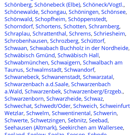
Schönberg
,
Schönebeck (Elbe)
,
Schöneck/Vogtl.
,
Schönewalde
,
Schongau
,
Schöningen
,
Schönsee
,
Schönwald
,
Schopfheim
,
Schöppenstedt
,
Schorndorf
,
Schortens
,
Schotten
,
Schramberg
,
Schraplau
,
Schrattenthal
,
Schrems
,
Schriesheim
,
Schrobenhausen
,
Schrozberg
,
Schüttorf
,
Schwaan
,
Schwabach Buchholz in der Nordheide
,
Schwäbisch Gmünd
,
Schwäbisch Hall
,
Schwabmünchen
,
Schwaigern
,
Schwalbach am
Taunus
,
Schwalmstadt
,
Schwandorf
,
Schwanebeck
,
Schwanenstadt
,
Schwarzatal
,
Schwarzenbach a.d.Saale
,
Schwarzenbach
a.Wald
,
Schwarzenbek
,
Schwarzenberg/Erzgeb.
,
Schwarzenborn
,
Schwarzheide
,
Schwaz
,
Schwechat
,
Schwedt/Oder
,
Schweich
,
Schweinfurt
Wetzlar
,
Schwelm
,
Schwentinental
,
Schwerin
,
Schwerte
,
Schwetzingen
,
Sebnitz
,
Seebad
,
Seehausen (Altmark)
,
Seekirchen am Wallersee
,
Seeland
,
Seelow
,
Seelze
,
Seesen
,
Sehnde
,