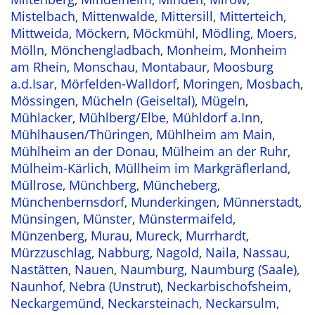
Mistelbach
,
Mittenwalde
,
Mittersill
,
Mitterteich
,
Mittweida
,
Möckern
,
Möckmühl
,
Mödling
,
Moers
,
Mölln
,
Mönchengladbach
,
Monheim
,
Monheim
am Rhein
,
Monschau
,
Montabaur
,
Moosburg
a.d.Isar
,
Mörfelden-Walldorf
,
Moringen
,
Mosbach
,
Mössingen
,
Mücheln (Geiseltal)
,
Mügeln
,
Mühlacker
,
Mühlberg/Elbe
,
Mühldorf a.Inn
,
Mühlhausen/Thüringen
,
Mühlheim am Main
,
Mühlheim an der Donau
,
Mülheim an der Ruhr
,
Mülheim-Kärlich
,
Müllheim im Markgräflerland
,
Müllrose
,
Münchberg
,
Müncheberg
,
Münchenbernsdorf
,
Munderkingen
,
Münnerstadt
,
Münsingen
,
Münster
,
Münstermaifeld
,
Münzenberg
,
Murau
,
Mureck
,
Murrhardt
,
Mürzzuschlag
,
Nabburg
,
Nagold
,
Naila
,
Nassau
,
Nastätten
,
Nauen
,
Naumburg
,
Naumburg (Saale)
,
Naunhof
,
Nebra (Unstrut)
,
Neckarbischofsheim
,
Neckargemünd
,
Neckarsteinach
,
Neckarsulm
,