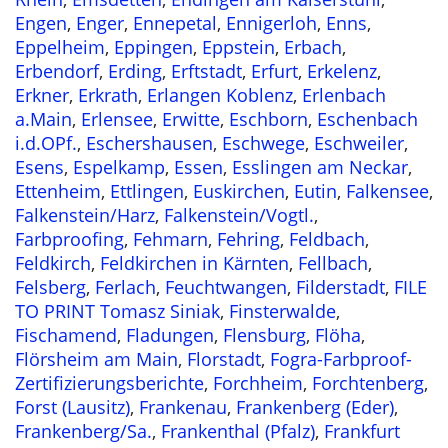
Engen
,
Enger
,
Ennepetal
,
Ennigerloh
,
Enns
,
Eppelheim
,
Eppingen
,
Eppstein
,
Erbach
,
Erbendorf
,
Erding
,
Erftstadt
,
Erfurt
,
Erkelenz
,
Erkner
,
Erkrath
,
Erlangen Koblenz
,
Erlenbach
a.Main
,
Erlensee
,
Erwitte
,
Eschborn
,
Eschenbach
i.d.OPf.
,
Eschershausen
,
Eschwege
,
Eschweiler
,
Esens
,
Espelkamp
,
Essen
,
Esslingen am Neckar
,
Ettenheim
,
Ettlingen
,
Euskirchen
,
Eutin
,
Falkensee
,
Falkenstein/Harz
,
Falkenstein/Vogtl.
,
Farbproofing
,
Fehmarn
,
Fehring
,
Feldbach
,
Feldkirch
,
Feldkirchen in Kärnten
,
Fellbach
,
Felsberg
,
Ferlach
,
Feuchtwangen
,
Filderstadt
,
FILE
TO PRINT Tomasz Siniak
,
Finsterwalde
,
Fischamend
,
Fladungen
,
Flensburg
,
Flöha
,
Flörsheim am Main
,
Florstadt
,
Fogra-Farbproof-
Zertifizierungsberichte
,
Forchheim
,
Forchtenberg
,
Forst (Lausitz)
,
Frankenau
,
Frankenberg (Eder)
,
Frankenberg/Sa.
,
Frankenthal (Pfalz)
,
Frankfurt