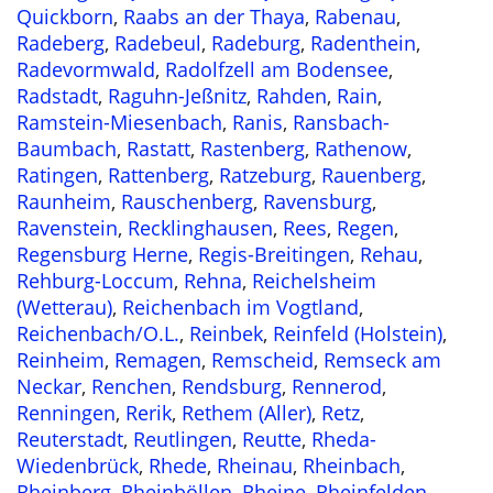
Quickborn
,
Raabs an der Thaya
,
Rabenau
,
Radeberg
,
Radebeul
,
Radeburg
,
Radenthein
,
Radevormwald
,
Radolfzell am Bodensee
,
Radstadt
,
Raguhn-Jeßnitz
,
Rahden
,
Rain
,
Ramstein-Miesenbach
,
Ranis
,
Ransbach-
Baumbach
,
Rastatt
,
Rastenberg
,
Rathenow
,
Ratingen
,
Rattenberg
,
Ratzeburg
,
Rauenberg
,
Raunheim
,
Rauschenberg
,
Ravensburg
,
Ravenstein
,
Recklinghausen
,
Rees
,
Regen
,
Regensburg Herne
,
Regis-Breitingen
,
Rehau
,
Rehburg-Loccum
,
Rehna
,
Reichelsheim
(Wetterau)
,
Reichenbach im Vogtland
,
Reichenbach/O.L.
,
Reinbek
,
Reinfeld (Holstein)
,
Reinheim
,
Remagen
,
Remscheid
,
Remseck am
Neckar
,
Renchen
,
Rendsburg
,
Rennerod
,
Renningen
,
Rerik
,
Rethem (Aller)
,
Retz
,
Reuterstadt
,
Reutlingen
,
Reutte
,
Rheda-
Wiedenbrück
,
Rhede
,
Rheinau
,
Rheinbach
,
Rheinberg
,
Rheinböllen
,
Rheine
,
Rheinfelden