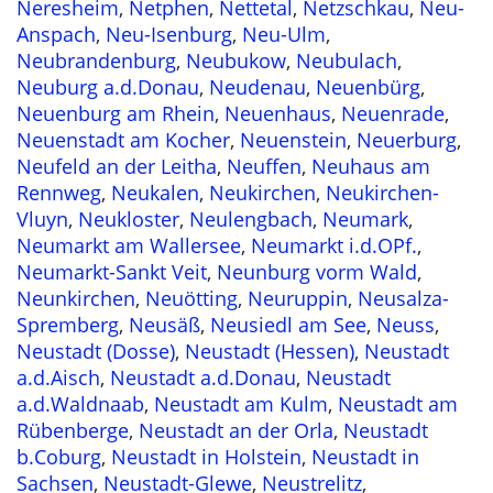
Neresheim
,
Netphen
,
Nettetal
,
Netzschkau
,
Neu-
Anspach
,
Neu-Isenburg
,
Neu-Ulm
,
Neubrandenburg
,
Neubukow
,
Neubulach
,
Neuburg a.d.Donau
,
Neudenau
,
Neuenbürg
,
Neuenburg am Rhein
,
Neuenhaus
,
Neuenrade
,
Neuenstadt am Kocher
,
Neuenstein
,
Neuerburg
,
Neufeld an der Leitha
,
Neuffen
,
Neuhaus am
Rennweg
,
Neukalen
,
Neukirchen
,
Neukirchen-
Vluyn
,
Neukloster
,
Neulengbach
,
Neumark
,
Neumarkt am Wallersee
,
Neumarkt i.d.OPf.
,
Neumarkt-Sankt Veit
,
Neunburg vorm Wald
,
Neunkirchen
,
Neuötting
,
Neuruppin
,
Neusalza-
Spremberg
,
Neusäß
,
Neusiedl am See
,
Neuss
,
Neustadt (Dosse)
,
Neustadt (Hessen)
,
Neustadt
a.d.Aisch
,
Neustadt a.d.Donau
,
Neustadt
a.d.Waldnaab
,
Neustadt am Kulm
,
Neustadt am
Rübenberge
,
Neustadt an der Orla
,
Neustadt
b.Coburg
,
Neustadt in Holstein
,
Neustadt in
Sachsen
,
Neustadt-Glewe
,
Neustrelitz
,