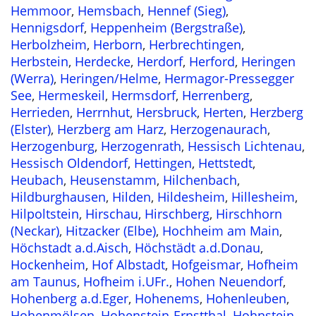
Hemmoor
,
Hemsbach
,
Hennef (Sieg)
,
Hennigsdorf
,
Heppenheim (Bergstraße)
,
Herbolzheim
,
Herborn
,
Herbrechtingen
,
Herbstein
,
Herdecke
,
Herdorf
,
Herford
,
Heringen
(Werra)
,
Heringen/Helme
,
Hermagor-Pressegger
See
,
Hermeskeil
,
Hermsdorf
,
Herrenberg
,
Herrieden
,
Herrnhut
,
Hersbruck
,
Herten
,
Herzberg
(Elster)
,
Herzberg am Harz
,
Herzogenaurach
,
Herzogenburg
,
Herzogenrath
,
Hessisch Lichtenau
,
Hessisch Oldendorf
,
Hettingen
,
Hettstedt
,
Heubach
,
Heusenstamm
,
Hilchenbach
,
Hildburghausen
,
Hilden
,
Hildesheim
,
Hillesheim
,
Hilpoltstein
,
Hirschau
,
Hirschberg
,
Hirschhorn
(Neckar)
,
Hitzacker (Elbe)
,
Hochheim am Main
,
Höchstadt a.d.Aisch
,
Höchstädt a.d.Donau
,
Hockenheim
,
Hof Albstadt
,
Hofgeismar
,
Hofheim
am Taunus
,
Hofheim i.UFr.
,
Hohen Neuendorf
,
Hohenberg a.d.Eger
,
Hohenems
,
Hohenleuben
,
Hohenmölsen
,
Hohenstein-Ernstthal
,
Hohnstein
,