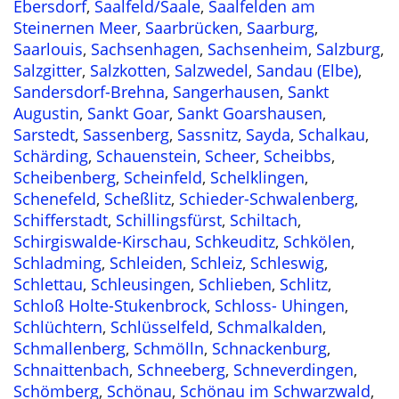
Ebersdorf
,
Saalfeld/Saale
,
Saalfelden am
Steinernen Meer
,
Saarbrücken
,
Saarburg
,
Saarlouis
,
Sachsenhagen
,
Sachsenheim
,
Salzburg
,
Salzgitter
,
Salzkotten
,
Salzwedel
,
Sandau (Elbe)
,
Sandersdorf-Brehna
,
Sangerhausen
,
Sankt
Augustin
,
Sankt Goar
,
Sankt Goarshausen
,
Sarstedt
,
Sassenberg
,
Sassnitz
,
Sayda
,
Schalkau
,
Schärding
,
Schauenstein
,
Scheer
,
Scheibbs
,
Scheibenberg
,
Scheinfeld
,
Schelklingen
,
Schenefeld
,
Scheßlitz
,
Schieder-Schwalenberg
,
Schifferstadt
,
Schillingsfürst
,
Schiltach
,
Schirgiswalde-Kirschau
,
Schkeuditz
,
Schkölen
,
Schladming
,
Schleiden
,
Schleiz
,
Schleswig
,
Schlettau
,
Schleusingen
,
Schlieben
,
Schlitz
,
Schloß Holte-Stukenbrock
,
Schloss- Uhingen
,
Schlüchtern
,
Schlüsselfeld
,
Schmalkalden
,
Schmallenberg
,
Schmölln
,
Schnackenburg
,
Schnaittenbach
,
Schneeberg
,
Schneverdingen
,
Schömberg
,
Schönau
,
Schönau im Schwarzwald
,