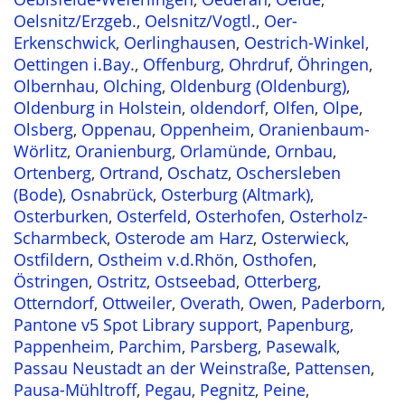
Oelsnitz/Erzgeb.
,
Oelsnitz/Vogtl.
,
Oer-
Erkenschwick
,
Oerlinghausen
,
Oestrich-Winkel
,
Oettingen i.Bay.
,
Offenburg
,
Ohrdruf
,
Öhringen
,
Olbernhau
,
Olching
,
Oldenburg (Oldenburg)
,
Oldenburg in Holstein
,
oldendorf
,
Olfen
,
Olpe
,
Olsberg
,
Oppenau
,
Oppenheim
,
Oranienbaum-
Wörlitz
,
Oranienburg
,
Orlamünde
,
Ornbau
,
Ortenberg
,
Ortrand
,
Oschatz
,
Oschersleben
(Bode)
,
Osnabrück
,
Osterburg (Altmark)
,
Osterburken
,
Osterfeld
,
Osterhofen
,
Osterholz-
Scharmbeck
,
Osterode am Harz
,
Osterwieck
,
Ostfildern
,
Ostheim v.d.Rhön
,
Osthofen
,
Östringen
,
Ostritz
,
Ostseebad
,
Otterberg
,
Otterndorf
,
Ottweiler
,
Overath
,
Owen
,
Paderborn
,
Pantone v5 Spot Library support
,
Papenburg
,
Pappenheim
,
Parchim
,
Parsberg
,
Pasewalk
,
Passau Neustadt an der Weinstraße
,
Pattensen
,
Pausa-Mühltroff
,
Pegau
,
Pegnitz
,
Peine
,