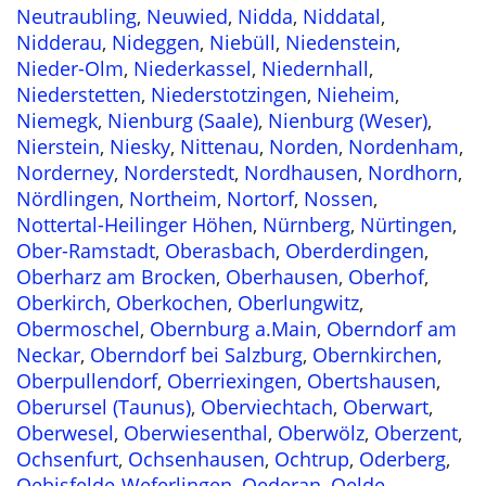
Neutraubling
,
Neuwied
,
Nidda
,
Niddatal
,
Nidderau
,
Nideggen
,
Niebüll
,
Niedenstein
,
Nieder-Olm
,
Niederkassel
,
Niedernhall
,
Niederstetten
,
Niederstotzingen
,
Nieheim
,
Niemegk
,
Nienburg (Saale)
,
Nienburg (Weser)
,
Nierstein
,
Niesky
,
Nittenau
,
Norden
,
Nordenham
,
Norderney
,
Norderstedt
,
Nordhausen
,
Nordhorn
,
Nördlingen
,
Northeim
,
Nortorf
,
Nossen
,
Nottertal-Heilinger Höhen
,
Nürnberg
,
Nürtingen
,
Ober-Ramstadt
,
Oberasbach
,
Oberderdingen
,
Oberharz am Brocken
,
Oberhausen
,
Oberhof
,
Oberkirch
,
Oberkochen
,
Oberlungwitz
,
Obermoschel
,
Obernburg a.Main
,
Oberndorf am
Neckar
,
Oberndorf bei Salzburg
,
Obernkirchen
,
Oberpullendorf
,
Oberriexingen
,
Obertshausen
,
Oberursel (Taunus)
,
Oberviechtach
,
Oberwart
,
Oberwesel
,
Oberwiesenthal
,
Oberwölz
,
Oberzent
,
Ochsenfurt
,
Ochsenhausen
,
Ochtrup
,
Oderberg
,
Oebisfelde-Weferlingen
,
Oederan
,
Oelde
,