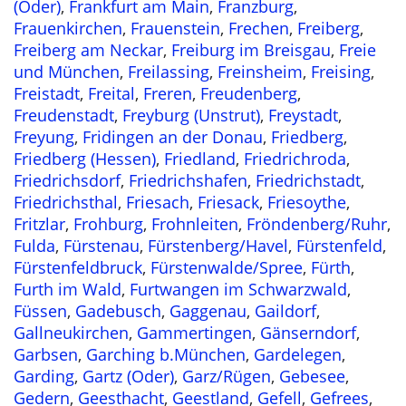
(Oder)
,
Frankfurt am Main
,
Franzburg
,
Frauenkirchen
,
Frauenstein
,
Frechen
,
Freiberg
,
Freiberg am Neckar
,
Freiburg im Breisgau
,
Freie
und München
,
Freilassing
,
Freinsheim
,
Freising
,
Freistadt
,
Freital
,
Freren
,
Freudenberg
,
Freudenstadt
,
Freyburg (Unstrut)
,
Freystadt
,
Freyung
,
Fridingen an der Donau
,
Friedberg
,
Friedberg (Hessen)
,
Friedland
,
Friedrichroda
,
Friedrichsdorf
,
Friedrichshafen
,
Friedrichstadt
,
Friedrichsthal
,
Friesach
,
Friesack
,
Friesoythe
,
Fritzlar
,
Frohburg
,
Frohnleiten
,
Fröndenberg/Ruhr
,
Fulda
,
Fürstenau
,
Fürstenberg/Havel
,
Fürstenfeld
,
Fürstenfeldbruck
,
Fürstenwalde/Spree
,
Fürth
,
Furth im Wald
,
Furtwangen im Schwarzwald
,
Füssen
,
Gadebusch
,
Gaggenau
,
Gaildorf
,
Gallneukirchen
,
Gammertingen
,
Gänserndorf
,
Garbsen
,
Garching b.München
,
Gardelegen
,
Garding
,
Gartz (Oder)
,
Garz/Rügen
,
Gebesee
,
Gedern
,
Geesthacht
,
Geestland
,
Gefell
,
Gefrees
,