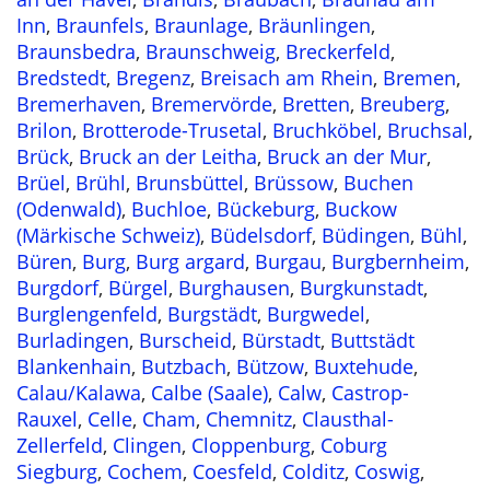
Inn
,
Braunfels
,
Braunlage
,
Bräunlingen
,
Braunsbedra
,
Braunschweig
,
Breckerfeld
,
Bredstedt
,
Bregenz
,
Breisach am Rhein
,
Bremen
,
Bremerhaven
,
Bremervörde
,
Bretten
,
Breuberg
,
Brilon
,
Brotterode-Trusetal
,
Bruchköbel
,
Bruchsal
,
Brück
,
Bruck an der Leitha
,
Bruck an der Mur
,
Brüel
,
Brühl
,
Brunsbüttel
,
Brüssow
,
Buchen
(Odenwald)
,
Buchloe
,
Bückeburg
,
Buckow
(Märkische Schweiz)
,
Büdelsdorf
,
Büdingen
,
Bühl
,
Büren
,
Burg
,
Burg argard
,
Burgau
,
Burgbernheim
,
Burgdorf
,
Bürgel
,
Burghausen
,
Burgkunstadt
,
Burglengenfeld
,
Burgstädt
,
Burgwedel
,
Burladingen
,
Burscheid
,
Bürstadt
,
Buttstädt
Blankenhain
,
Butzbach
,
Bützow
,
Buxtehude
,
Calau/Kalawa
,
Calbe (Saale)
,
Calw
,
Castrop-
Rauxel
,
Celle
,
Cham
,
Chemnitz
,
Clausthal-
Zellerfeld
,
Clingen
,
Cloppenburg
,
Coburg
Siegburg
,
Cochem
,
Coesfeld
,
Colditz
,
Coswig
,