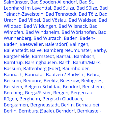
Salmünster
,
Bad Sooden-Allendorf
,
Bad St.
Leonhard im Lavanttal
,
Bad Sulza
,
Bad Sülze
,
Bad
Teinach-Zavelstein
,
Bad Tennstedt
,
Bad Tölz
,
Bad
Urach
,
Bad Vilbel
,
Bad Vöslau
,
Bad Waldsee
,
Bad
Wildbad
,
Bad Wildungen
,
Bad Wilsnack
,
Bad
Wimpfen
,
Bad Windsheim
,
Bad Wörishofen
,
Bad
Wünnenberg
,
Bad Wurzach
,
Baden
,
Baden-
Baden
,
Baesweiler
,
Baiersdorf
,
Balingen
,
Ballenstedt
,
Balve
,
Bamberg Neumünster
,
Barby
,
Bargteheide
,
Barmstedt
,
Bärnau
,
Bärnbach
,
Barntrup
,
Barsinghausen
,
Barth
,
Baruth/Mark
,
Bassum
,
Battenberg (Eder)
,
Baumholder
,
Baunach
,
Baunatal
,
Bautzen / Budyšin
,
Bebra
,
Beckum
,
Bedburg
,
Beelitz
,
Beeskow
,
Beilngries
,
Beilstein
,
Belgern-Schildau
,
Bendorf
,
Bensheim
,
Berching
,
Berga/Elster
,
Bergen
,
Bergen auf
Rügen
,
Bergheim
,
Bergisch Gladbach
,
Bergkamen
,
Bergneustadt
,
Berlin
,
Bernau bei
Berlin
,
Bernburg (Saale)
,
Berndorf
,
Bernkastel-