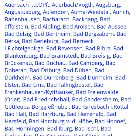
Auerbach i.d.OPf.
,
Auerbach/Vogtl.
,
Augsburg
,
Augustusburg
,
Aulendorf
,
Auma-Weidatal
,
Aurich
,
Babenhausen
,
Bacharach
,
Backnang
,
Bad
affelstein
,
Bad Aibling
,
Bad Arolsen
,
Bad Aussee
,
Bad Belzig
,
Bad Bentheim
,
Bad Bergzabern
,
Bad
Berka
,
Bad Berleburg
,
Bad Berneck
i.Fichtelgebirge
,
Bad Bevensen
,
Bad Bibra
,
Bad
Blankenburg
,
Bad Bramstedt
,
Bad Breisig
,
Bad
Brückenau
,
Bad Buchau
,
Bad Camberg
,
Bad
Doberan
,
Bad Driburg
,
Bad Düben
,
Bad
Dürkheim
,
Bad Dürrenberg
,
Bad Dürrheim
,
Bad
Elster
,
Bad Ems
,
Bad Fallingbostel
,
Bad
Frankenhausen/Kyffhäuser
,
Bad Freienwalde
(Oder)
,
Bad Friedrichshall
,
Bad Gandersheim
,
Bad
Gottleuba-Berggießhübel
,
Bad Griesbach i.Rottal
,
Bad Hall
,
Bad Harzburg
,
Bad Herrenalb
,
Bad
Hersfeld
,
Bad Homburg v. d. Höhe
,
Bad Honnef
,
Bad Hönningen
,
Bad Iburg
,
Bad Ischl
,
Bad
Karlshafen
,
Bad Kissingen
,
Bad König
,
Bad