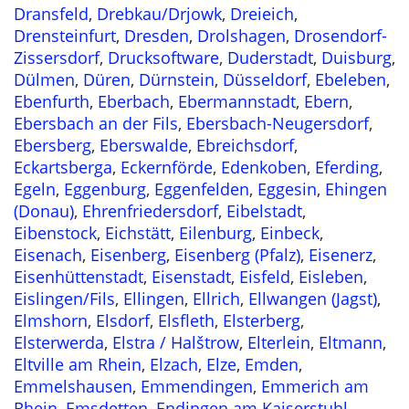
Dransfeld
,
Drebkau/Drjowk
,
Dreieich
,
Drensteinfurt
,
Dresden
,
Drolshagen
,
Drosendorf-
Zissersdorf
,
Drucksoftware
,
Duderstadt
,
Duisburg
,
Dülmen
,
Düren
,
Dürnstein
,
Düsseldorf
,
Ebeleben
,
Ebenfurth
,
Eberbach
,
Ebermannstadt
,
Ebern
,
Ebersbach an der Fils
,
Ebersbach-Neugersdorf
,
Ebersberg
,
Eberswalde
,
Ebreichsdorf
,
Eckartsberga
,
Eckernförde
,
Edenkoben
,
Eferding
,
Egeln
,
Eggenburg
,
Eggenfelden
,
Eggesin
,
Ehingen
(Donau)
,
Ehrenfriedersdorf
,
Eibelstadt
,
Eibenstock
,
Eichstätt
,
Eilenburg
,
Einbeck
,
Eisenach
,
Eisenberg
,
Eisenberg (Pfalz)
,
Eisenerz
,
Eisenhüttenstadt
,
Eisenstadt
,
Eisfeld
,
Eisleben
,
Eislingen/Fils
,
Ellingen
,
Ellrich
,
Ellwangen (Jagst)
,
Elmshorn
,
Elsdorf
,
Elsfleth
,
Elsterberg
,
Elsterwerda
,
Elstra / Halštrow
,
Elterlein
,
Eltmann
,
Eltville am Rhein
,
Elzach
,
Elze
,
Emden
,
Emmelshausen
,
Emmendingen
,
Emmerich am
Rhein
,
Emsdetten
,
Endingen am Kaiserstuhl
,