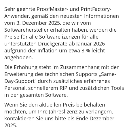
s
2
s
t
5
t
Sehr geehrte ProofMaster- und PrintFactory-
e
-
e
Anwender, gemäß den neuesten Informationen
d
1
d
vom 3. Dezember 2025, die wir vom
o
2
i
Softwarehersteller erhalten haben, werden die
n
-
n
Preise für alle Softwarelizenzen für alle
0
unterstützten Druckgeräte ab Januar 2026
4
aufgrund der Inflation um etwa 3 % leicht
angehoben.
Die Erhöhung steht im Zusammenhang mit der
Erweiterung des technischen Supports „Same-
Day-Support“ durch zusätzliches erfahrenes
Personal, schnellerem RIP und zusätzlichen Tools
in der gesamten Software.
Wenn Sie den aktuellen Preis beibehalten
möchten, um Ihre Jahreslizenz zu verlängern,
kontaktieren Sie uns bitte bis Ende Dezember
2025.