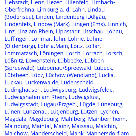
Liebstadt
,
Lienz
,
Liezen
,
Lilienfeld
,
Limbach-
Oberfrohna
,
Limburg a. d. Lahn
,
Lindau
(Bodensee)
,
Linden
,
Lindenberg i.Allgäu
,
Lindenfels
,
Lindow (Mark)
,
Lingen (Ems)
,
Linnich
,
Linz
,
Linz am Rhein
,
Lippstadt
,
Litschau
,
Löbau
,
Löffingen
,
Lohmar
,
lohn
,
Löhne
,
Lohne
(Oldenburg)
,
Lohr a.Main
,
Loitz
,
Lollar
,
Lommatzsch
,
Löningen
,
Lorch
,
Lörrach
,
Lorsch
,
Lößnitz
,
Löwenstein
,
Lübbecke
,
Lübben
(Spreewald)
,
Lübbenau/Spreewald
,
Lübeck
,
Lübtheen
,
Lübz
,
Lüchow (Wendland)
,
Lucka
,
Luckau
,
Luckenwalde
,
Lüdenscheid
,
Lüdinghausen
,
Ludwigsburg
,
Ludwigsfelde
,
Ludwigshafen am Rhein
,
Ludwigslust
,
Ludwigsstadt
,
Lugau/Erzgeb.
,
Lügde
,
Lüneburg
,
Lünen
,
Lunzenau
,
Lütjenburg
,
Lützen
,
Lychen
,
Magdala
,
Magdeburg
,
Mahlberg
,
Mainbernheim
,
Mainburg
,
Maintal
,
Mainz
,
Maissau
,
Malchin
,
Malchow
,
Manderscheid
,
Mank
,
Mannersdorf am