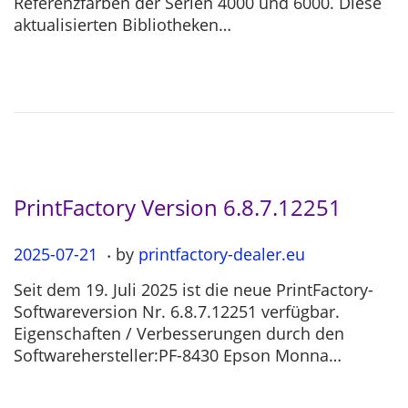
Referenzfarben der Serien 4000 und 6000. Diese
e
-
aktualisierten Bibliotheken…
d
1
o
1
n
-
2
6
PrintFactory Version 6.8.7.12251
.
P
2025-07-21
2
by
printfactory-dealer.eu
o
0
Seit dem 19. Juli 2025 ist die neue PrintFactory-
s
2
Softwareversion Nr. 6.8.7.12251 verfügbar.
t
5
Eigenschaften / Verbesserungen durch den
e
-
Softwarehersteller:PF-8430 Epson Monna…
d
0
o
7
n
-