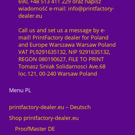
690, +48 513 411 229 oraz napisz
wiadomość e-mail: info@printfactory-
dealer.eu
Call us and set us a message by e-
mail! PrintFactory dealer for Poland
and Europe Warszawa Warsaw Poland
VAT PL9291635132, NIP 9291635132,
REGON 080190627, FILE TO PRINT
Tomasz Siniak Solidarnosci Ave.68
loc.121, 00-240 Warsaw Poland
Menu PL
printfactory-dealer.eu – Deutsch
Shop printfactory-dealer.eu
ProofMaster DE