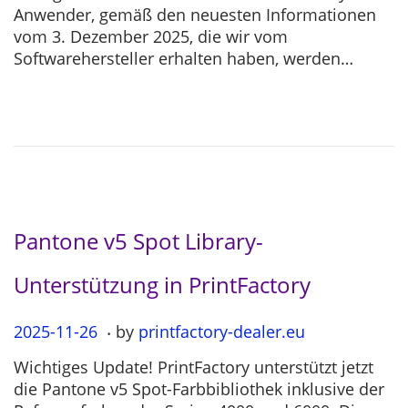
s
2
Anwender, gemäß den neuesten Informationen
t
5
vom 3. Dezember 2025, die wir vom
e
-
Softwarehersteller erhalten haben, werden…
d
1
o
2
n
-
0
4
Pantone v5 Spot Library-
Unterstützung in PrintFactory
.
P
2025-11-26
2
by
printfactory-dealer.eu
o
0
Wichtiges Update! PrintFactory unterstützt jetzt
s
2
die Pantone v5 Spot-Farbbibliothek inklusive der
t
5