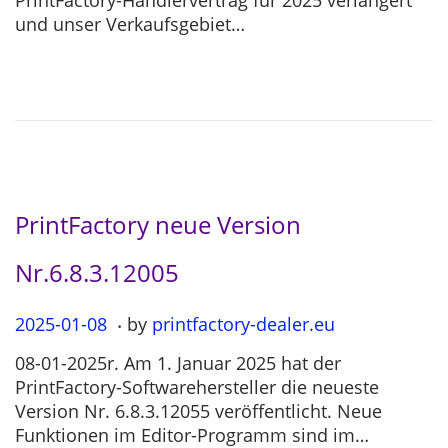
PrintFactory-Händlervertrag für 2025 verlängert
e
-
und unser Verkaufsgebiet…
d
0
o
3
n
-
0
4
PrintFactory neue Version
Nr.6.8.3.12005
.
P
2025-01-08
2
by
printfactory-dealer.eu
o
0
08-01-2025r. Am 1. Januar 2025 hat der
s
2
PrintFactory-Softwarehersteller die neueste
t
5
Version Nr. 6.8.3.12055 veröffentlicht. Neue
e
-
Funktionen im Editor-Programm sind im…
d
0