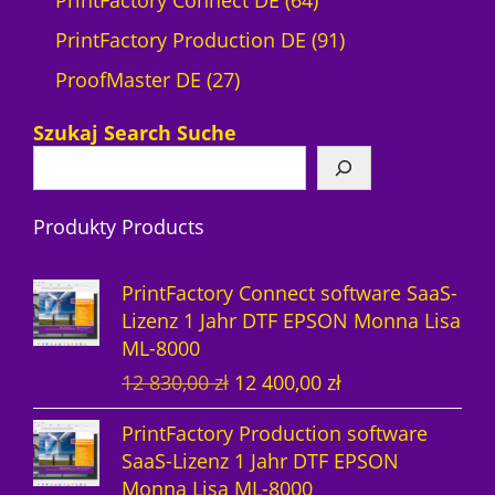
PrintFactory Connect DE
64
4
9
PrintFactory Production DE
91
2
P
1
ProofMaster DE
27
7
r
P
Szukaj Search Suche
P
o
r
r
d
o
Produkty Products
o
u
d
d
k
u
PrintFactory Connect software SaaS-
u
t
k
Lizenz 1 Jahr DTF EPSON Monna Lisa
ML-8000
k
e
t
U
A
12 830,00
zł
12 400,00
zł
t
e
r
k
PrintFactory Production software
e
s
t
SaaS-Lizenz 1 Jahr DTF EPSON
p
u
Monna Lisa ML-8000