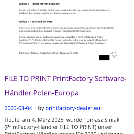
FILE TO PRINT PrintFactory Software-
Händler Polen-Europa
.
P
2025-03-04
2
by
printfactory-dealer.eu
o
0
Heute, am 4. März 2025, wurde Tomasz Siniak
s
2
(PrintFactory-Händler FILE TO PRINT) unser
t
5