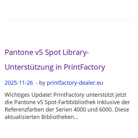
o
2
n
-
0
4
Pantone v5 Spot Library-
Unterstützung in PrintFactory
.
P
2025-11-26
2
by
printfactory-dealer.eu
o
0
Wichtiges Update! PrintFactory unterstützt jetzt
s
2
die Pantone v5 Spot-Farbbibliothek inklusive der
t
5
Referenzfarben der Serien 4000 und 6000. Diese
e
-
aktualisierten Bibliotheken…
d
1
o
1
n
-