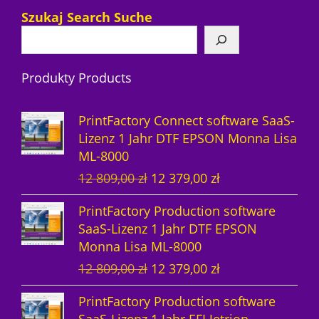
7
r
P
Szukaj Search Suche
P
o
r
r
d
o
Produkty Products
o
u
d
d
k
u
PrintFactory Connect software SaaS-
u
t
k
Lizenz 1 Jahr DTF EPSON Monna Lisa
ML-8000
k
e
t
U
A
12 809,00
zł
12 379,00
zł
t
e
r
k
PrintFactory Production software
e
s
t
SaaS-Lizenz 1 Jahr DTF EPSON
p
u
Monna Lisa ML-8000
r
e
U
A
12 809,00
zł
12 379,00
zł
ü
l
r
k
n
l
PrintFactory Production software
s
t
g
e
SaaS-Lizenz 1 Jahr EFI Jetrion