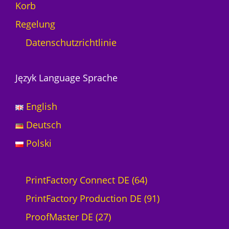
Korb
Regelung
Datenschutzrichtlinie
Język Language Sprache
English
Deutsch
Polski
6
PrintFactory Connect DE
64
4
9
PrintFactory Production DE
91
2
P
1
ProofMaster DE
27