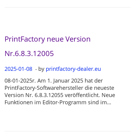
0
4
PrintFactory neue Version
Nr.6.8.3.12005
.
P
2025-01-08
2
by
printfactory-dealer.eu
o
0
08-01-2025r. Am 1. Januar 2025 hat der
s
2
PrintFactory-Softwarehersteller die neueste
t
5
Version Nr. 6.8.3.12055 veröffentlicht. Neue
e
-
Funktionen im Editor-Programm sind im…
d
0
o
7
n
-
1
2