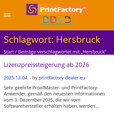
S
S
k
k
i
i
p
p
Schlagwort:
Hersbruck
t
t
o
o
Start
/
Beiträge verschlagwortet mit „Hersbruck“
n
c
a
o
Lizenzpreissteigerung ab 2026
v
n
i
t
.
P
2025-12-04
2
by
printfactory-dealer.eu
g
e
o
0
a
n
Sehr geehrte ProofMaster- und PrintFactory-
s
2
t
t
Anwender, gemäß den neuesten Informationen
t
5
i
vom 3. Dezember 2025, die wir vom
e
-
o
Softwarehersteller erhalten haben, werden…
d
1
n