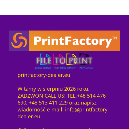
printfactory-dealer.eu
Witamy w sierpniu 2026 roku.
ZADZWOŃ CALL US! TEL.+48 514 476
690, +48 513 411 229 oraz napisz
wiadomość e-mail: info@printfactory-
dealer.eu