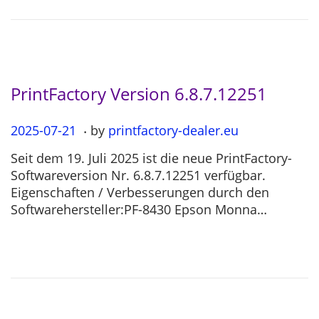
2
6
PrintFactory Version 6.8.7.12251
.
P
2025-07-21
2
by
printfactory-dealer.eu
o
0
Seit dem 19. Juli 2025 ist die neue PrintFactory-
s
2
Softwareversion Nr. 6.8.7.12251 verfügbar.
t
5
Eigenschaften / Verbesserungen durch den
e
-
Softwarehersteller:PF-8430 Epson Monna…
d
0
o
7
n
-
2
1