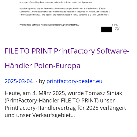
FILE TO PRINT PrintFactory Software-
Händler Polen-Europa
.
P
2025-03-04
2
by
printfactory-dealer.eu
o
0
Heute, am 4. März 2025, wurde Tomasz Siniak
s
2
(PrintFactory-Händler FILE TO PRINT) unser
t
5
PrintFactory-Händlervertrag für 2025 verlängert
e
-
und unser Verkaufsgebiet…
d
0
o
3
n
-