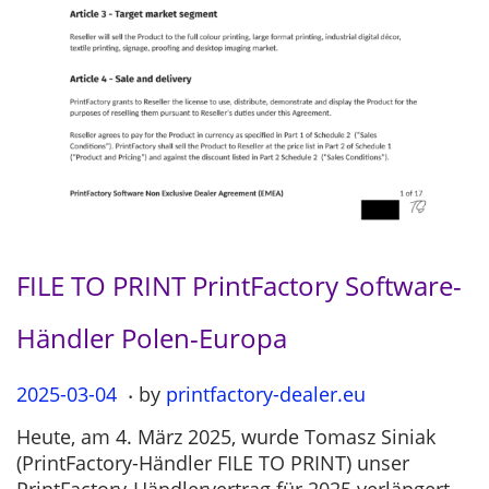
FILE TO PRINT PrintFactory Software-
Händler Polen-Europa
.
P
2025-03-04
2
by
printfactory-dealer.eu
o
0
Heute, am 4. März 2025, wurde Tomasz Siniak
s
2
(PrintFactory-Händler FILE TO PRINT) unser
t
5