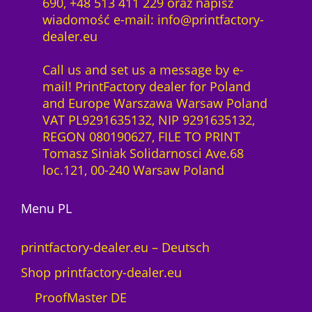
690, +48 513 411 229 oraz napisz
wiadomość e-mail: info@printfactory-
dealer.eu
Call us and set us a message by e-
mail! PrintFactory dealer for Poland
and Europe Warszawa Warsaw Poland
VAT PL9291635132, NIP 9291635132,
REGON 080190627, FILE TO PRINT
Tomasz Siniak Solidarnosci Ave.68
loc.121, 00-240 Warsaw Poland
Menu PL
printfactory-dealer.eu – Deutsch
Shop printfactory-dealer.eu
ProofMaster DE