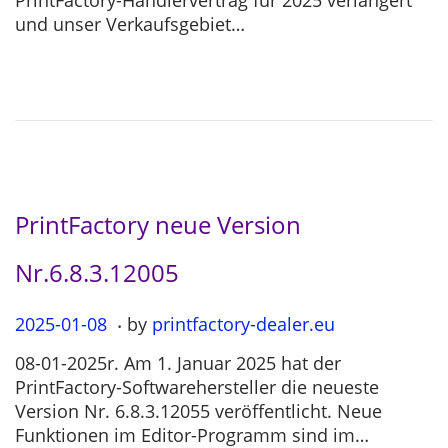
PrintFactory-Händlervertrag für 2025 verlängert
e
-
und unser Verkaufsgebiet…
d
0
o
3
n
-
0
4
PrintFactory neue Version
Nr.6.8.3.12005
.
P
2025-01-08
2
by
printfactory-dealer.eu
o
0
08-01-2025r. Am 1. Januar 2025 hat der
s
2
PrintFactory-Softwarehersteller die neueste
t
5
Version Nr. 6.8.3.12055 veröffentlicht. Neue
e
-
Funktionen im Editor-Programm sind im…
d
0