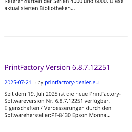
Referenzfarben der Serien 4000 und 6000. Diese
e
-
aktualisierten Bibliotheken…
d
1
o
1
n
-
2
6
PrintFactory Version 6.8.7.12251
.
P
2025-07-21
2
by
printfactory-dealer.eu
o
0
Seit dem 19. Juli 2025 ist die neue PrintFactory-
s
2
Softwareversion Nr. 6.8.7.12251 verfügbar.
t
5
Eigenschaften / Verbesserungen durch den
e
-
Softwarehersteller:PF-8430 Epson Monna…
d
0
o
7
n
-