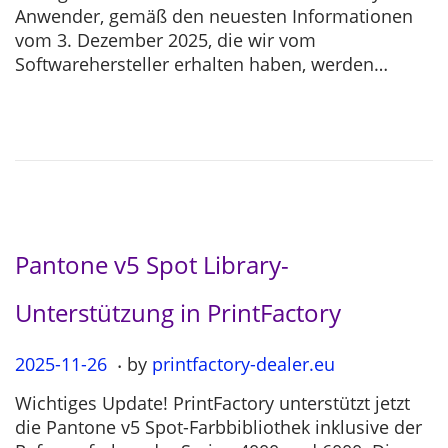
s
2
Anwender, gemäß den neuesten Informationen
t
5
vom 3. Dezember 2025, die wir vom
e
-
Softwarehersteller erhalten haben, werden…
d
1
o
2
n
-
0
4
Pantone v5 Spot Library-
Unterstützung in PrintFactory
.
P
2025-11-26
2
by
printfactory-dealer.eu
o
0
Wichtiges Update! PrintFactory unterstützt jetzt
s
2
die Pantone v5 Spot-Farbbibliothek inklusive der
t
5