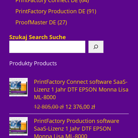
PrintFactory Connect DE
64
4
9
PrintFactory Production DE
91
2
P
1
ProofMaster DE
27
7
r
P
Szukaj Search Suche
P
o
r
r
d
o
Produkty Products
o
u
d
d
k
u
PrintFactory Connect software SaaS-
u
t
k
Lizenz 1 Jahr DTF EPSON Monna Lisa
ML-8000
k
e
t
U
A
12 805,00
zł
12 376,00
zł
t
e
r
k
PrintFactory Production software
e
s
t
SaaS-Lizenz 1 Jahr DTF EPSON
p
u
Monna Lisa ML-8000