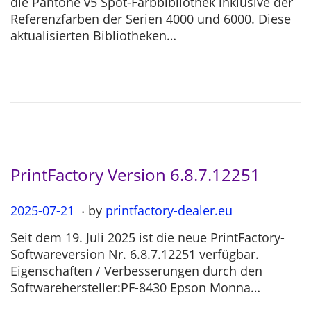
die Pantone v5 Spot-Farbbibliothek inklusive der
t
5
Referenzfarben der Serien 4000 und 6000. Diese
e
-
aktualisierten Bibliotheken…
d
1
o
1
n
-
2
6
PrintFactory Version 6.8.7.12251
.
P
2025-07-21
2
by
printfactory-dealer.eu
o
0
Seit dem 19. Juli 2025 ist die neue PrintFactory-
s
2
Softwareversion Nr. 6.8.7.12251 verfügbar.
t
5
Eigenschaften / Verbesserungen durch den
e
-
Softwarehersteller:PF-8430 Epson Monna…
d
0
o
7