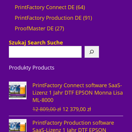
6
PrintFactory Connect DE
64
4
9
PrintFactory Production DE
91
2
P
1
ProofMaster DE
27
7
r
P
Szukaj Search Suche
P
o
r
r
d
o
Produkty Products
o
u
d
d
k
u
PrintFactory Connect software SaaS-
u
t
k
Lizenz 1 Jahr DTF EPSON Monna Lisa
ML-8000
k
e
t
U
A
12 809,00
zł
12 379,00
zł
t
e
r
k
PrintFactory Production software
e
s
t
SaaS-Lizenz 1 Jahr DTF EPSON
p
u