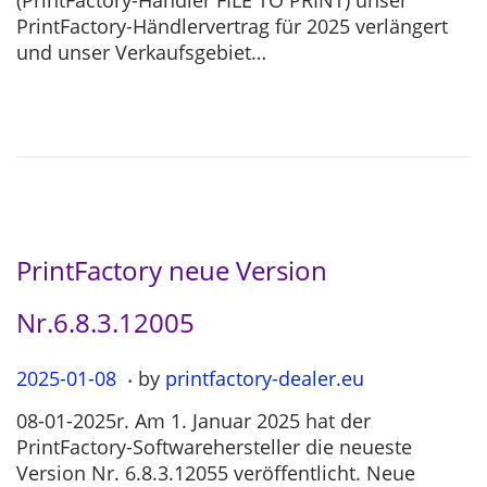
(PrintFactory-Händler FILE TO PRINT) unser
t
5
PrintFactory-Händlervertrag für 2025 verlängert
e
-
und unser Verkaufsgebiet…
d
0
o
3
n
-
0
4
PrintFactory neue Version
Nr.6.8.3.12005
.
P
2025-01-08
2
by
printfactory-dealer.eu
o
0
08-01-2025r. Am 1. Januar 2025 hat der
s
2
PrintFactory-Softwarehersteller die neueste
t
5
Version Nr. 6.8.3.12055 veröffentlicht. Neue
e
-