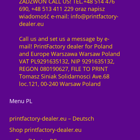
ZADZWOŃ CALL US! TEL.+48 514 476
690, +48 513 411 229 oraz napisz
wiadomość e-mail: info@printfactory-
dealer.eu
Call us and set us a message by e-
mail! PrintFactory dealer for Poland
and Europe Warszawa Warsaw Poland
VAT PL9291635132, NIP 9291635132,
REGON 080190627, FILE TO PRINT
Tomasz Siniak Solidarnosci Ave.68
loc.121, 00-240 Warsaw Poland
Menu PL
printfactory-dealer.eu – Deutsch
Shop printfactory-dealer.eu