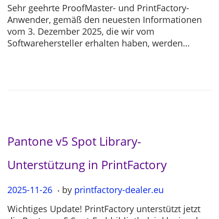
o
0
Sehr geehrte ProofMaster- und PrintFactory-
s
2
Anwender, gemäß den neuesten Informationen
t
5
vom 3. Dezember 2025, die wir vom
e
-
Softwarehersteller erhalten haben, werden…
d
1
o
2
n
-
0
4
Pantone v5 Spot Library-
Unterstützung in PrintFactory
.
P
2025-11-26
2
by
printfactory-dealer.eu
o
0
Wichtiges Update! PrintFactory unterstützt jetzt
s
2