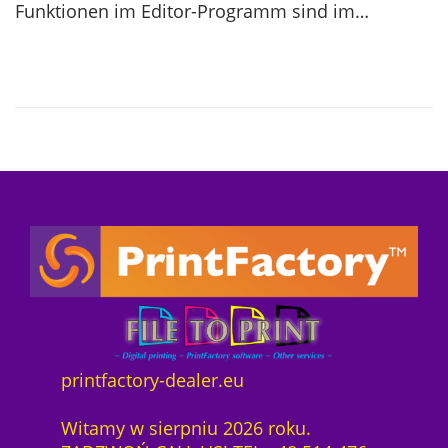
Funktionen im Editor-Programm sind im…
d
0
o
7
n
-
1
2
printfactory-dealer.eu
Witamy w sierpniu 2026 roku.