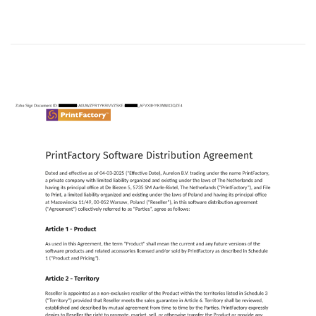
n
-
2
1