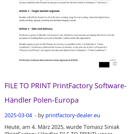
FILE TO PRINT PrintFactory Software-
Händler Polen-Europa
.
P
2025-03-04
2
by
printfactory-dealer.eu
o
0
Heute, am 4. März 2025, wurde Tomasz Siniak
s
2