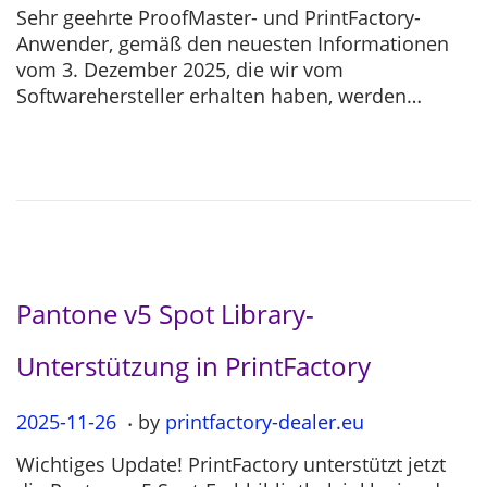
o
0
Sehr geehrte ProofMaster- und PrintFactory-
s
2
Anwender, gemäß den neuesten Informationen
t
5
vom 3. Dezember 2025, die wir vom
e
-
Softwarehersteller erhalten haben, werden…
d
1
o
2
n
-
0
4
Pantone v5 Spot Library-
Unterstützung in PrintFactory
.
P
2025-11-26
2
by
printfactory-dealer.eu
o
0
Wichtiges Update! PrintFactory unterstützt jetzt
s
2