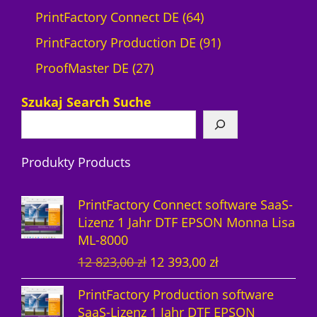
6
PrintFactory Connect DE
64
4
9
PrintFactory Production DE
91
2
P
1
ProofMaster DE
27
7
r
P
Szukaj Search Suche
P
o
r
r
d
o
Produkty Products
o
u
d
d
k
u
PrintFactory Connect software SaaS-
u
t
k
Lizenz 1 Jahr DTF EPSON Monna Lisa
ML-8000
k
e
t
U
A
12 823,00
zł
12 393,00
zł
t
e
r
k
PrintFactory Production software
e
s
t
SaaS-Lizenz 1 Jahr DTF EPSON
p
u