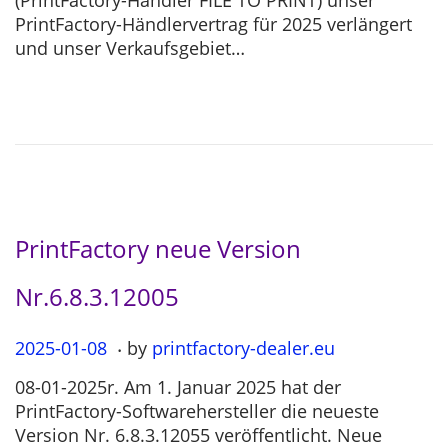
(PrintFactory-Händler FILE TO PRINT) unser
t
5
PrintFactory-Händlervertrag für 2025 verlängert
e
-
und unser Verkaufsgebiet…
d
0
o
3
n
-
0
4
PrintFactory neue Version
Nr.6.8.3.12005
.
P
2025-01-08
2
by
printfactory-dealer.eu
o
0
08-01-2025r. Am 1. Januar 2025 hat der
s
2
PrintFactory-Softwarehersteller die neueste
t
5
Version Nr. 6.8.3.12055 veröffentlicht. Neue
e
-