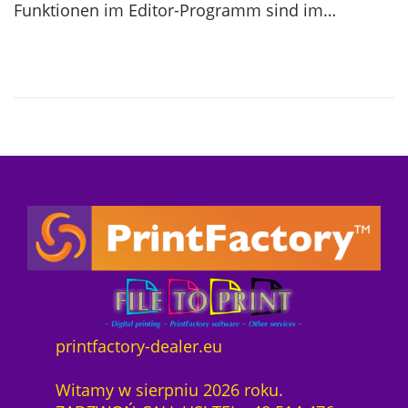
Funktionen im Editor-Programm sind im…
d
0
o
7
n
-
1
2
printfactory-dealer.eu
Witamy w sierpniu 2026 roku.