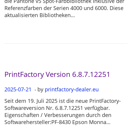
die Pantone v5 Spot-Farbbibliothek inklusive der
t
5
Referenzfarben der Serien 4000 und 6000. Diese
e
-
aktualisierten Bibliotheken…
d
1
o
1
n
-
2
6
PrintFactory Version 6.8.7.12251
.
P
2025-07-21
2
by
printfactory-dealer.eu
o
0
Seit dem 19. Juli 2025 ist die neue PrintFactory-
s
2
Softwareversion Nr. 6.8.7.12251 verfügbar.
t
5
Eigenschaften / Verbesserungen durch den
e
-
Softwarehersteller:PF-8430 Epson Monna…
d
0
o
7