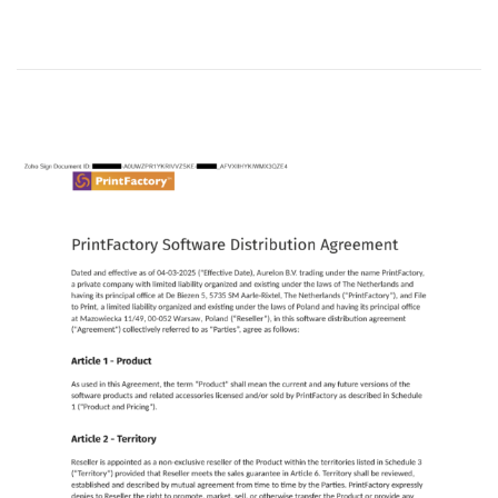
n
-
2
1