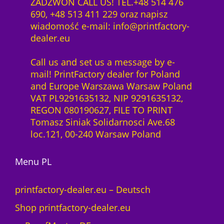
ZADZWOŃ CALL US! TEL.+48 514 476
690, +48 513 411 229 oraz napisz
wiadomość e-mail: info@printfactory-
dealer.eu
Call us and set us a message by e-
mail! PrintFactory dealer for Poland
and Europe Warszawa Warsaw Poland
VAT PL9291635132, NIP 9291635132,
REGON 080190627, FILE TO PRINT
Tomasz Siniak Solidarnosci Ave.68
loc.121, 00-240 Warsaw Poland
Menu PL
printfactory-dealer.eu – Deutsch
Shop printfactory-dealer.eu