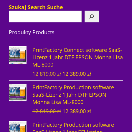
7
r
P
Szukaj Search Suche
P
o
r
r
d
o
Produkty Products
o
u
d
d
k
u
PrintFactory Connect software SaaS-
u
t
k
Lizenz 1 Jahr DTF EPSON Monna Lisa
ML-8000
k
e
t
U
A
12 819,00
zł
12 389,00
zł
t
e
r
k
PrintFactory Production software
e
s
t
SaaS-Lizenz 1 Jahr DTF EPSON
p
u
Monna Lisa ML-8000
r
e
U
A
12 819,00
zł
12 389,00
zł
ü
l
r
k
n
l
PrintFactory Production software
s
t
g
e
SaaS-Lizenz 1 Jahr EFI Jetrion