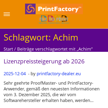
S
S
k
k
i
i
p
p
Schlagwort:
Achim
t
t
o
o
Start
/
Beiträge verschlagwortet mit „Achim“
n
c
a
o
Lizenzpreissteigerung ab 2026
v
n
i
t
.
P
2025-12-04
2
by
printfactory-dealer.eu
g
e
o
0
a
n
Sehr geehrte ProofMaster- und PrintFactory-
s
2
t
t
Anwender, gemäß den neuesten Informationen
t
5
i
vom 3. Dezember 2025, die wir vom
e
-
o
Softwarehersteller erhalten haben, werden…
d
1
n