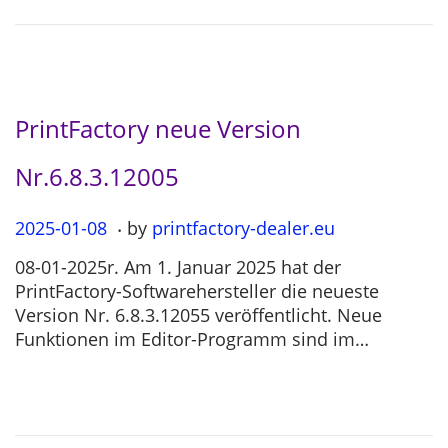
0
4
PrintFactory neue Version
Nr.6.8.3.12005
.
P
2025-01-08
2
by
printfactory-dealer.eu
o
0
08-01-2025r. Am 1. Januar 2025 hat der
s
2
PrintFactory-Softwarehersteller die neueste
t
5
Version Nr. 6.8.3.12055 veröffentlicht. Neue
e
-
Funktionen im Editor-Programm sind im…
d
0
o
7
n
-
1
2