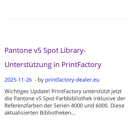
o
2
n
-
0
4
Pantone v5 Spot Library-
Unterstützung in PrintFactory
.
P
2025-11-26
2
by
printfactory-dealer.eu
o
0
Wichtiges Update! PrintFactory unterstützt jetzt
s
2
die Pantone v5 Spot-Farbbibliothek inklusive der
t
5
Referenzfarben der Serien 4000 und 6000. Diese
e
-
aktualisierten Bibliotheken…
d
1
o
1
n
-