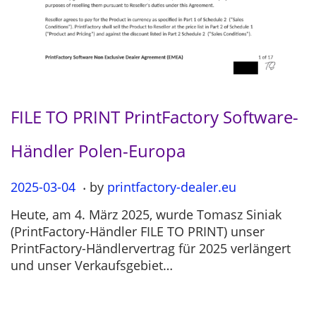
FILE TO PRINT PrintFactory Software-
Händler Polen-Europa
.
P
2025-03-04
2
by
printfactory-dealer.eu
o
0
Heute, am 4. März 2025, wurde Tomasz Siniak
s
2
(PrintFactory-Händler FILE TO PRINT) unser
t
5
PrintFactory-Händlervertrag für 2025 verlängert
e
-
und unser Verkaufsgebiet…
d
0
o
3
n
-