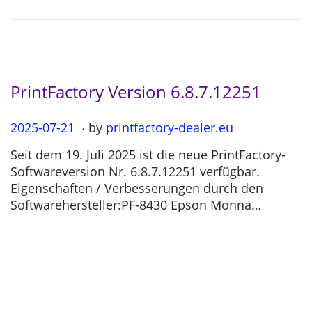
2
6
PrintFactory Version 6.8.7.12251
.
P
2025-07-21
2
by
printfactory-dealer.eu
o
0
Seit dem 19. Juli 2025 ist die neue PrintFactory-
s
2
Softwareversion Nr. 6.8.7.12251 verfügbar.
t
5
Eigenschaften / Verbesserungen durch den
e
-
Softwarehersteller:PF-8430 Epson Monna…
d
0
o
7
n
-
2
1