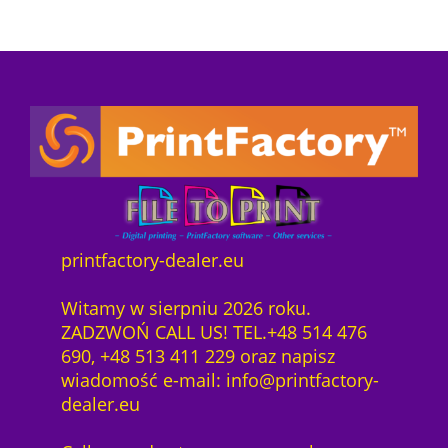
printfactory-dealer.eu
Witamy w sierpniu 2026 roku.
ZADZWOŃ CALL US! TEL.+48 514 476
690, +48 513 411 229 oraz napisz
wiadomość e-mail: info@printfactory-
dealer.eu