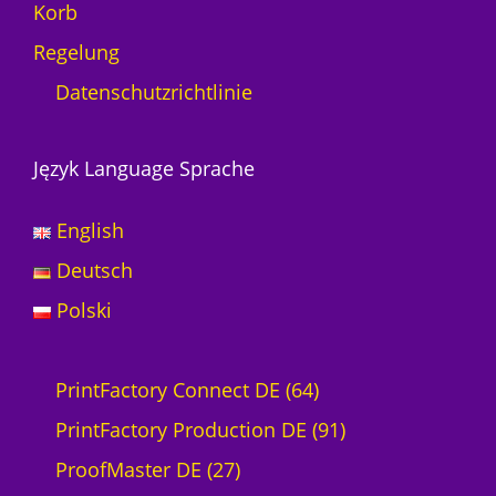
Korb
Regelung
Datenschutzrichtlinie
Język Language Sprache
English
Deutsch
Polski
6
PrintFactory Connect DE
64
4
9
PrintFactory Production DE
91
2
P
1
ProofMaster DE
27