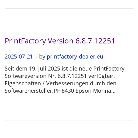
2
6
PrintFactory Version 6.8.7.12251
.
P
2025-07-21
2
by
printfactory-dealer.eu
o
0
Seit dem 19. Juli 2025 ist die neue PrintFactory-
s
2
Softwareversion Nr. 6.8.7.12251 verfügbar.
t
5
Eigenschaften / Verbesserungen durch den
e
-
Softwarehersteller:PF-8430 Epson Monna…
d
0
o
7
n
-
2
1