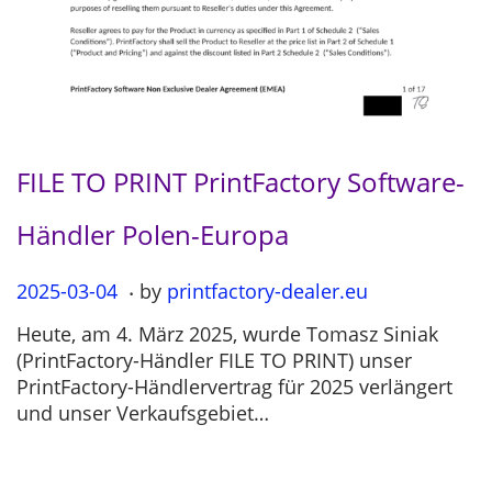
FILE TO PRINT PrintFactory Software-
Händler Polen-Europa
.
P
2025-03-04
2
by
printfactory-dealer.eu
o
0
Heute, am 4. März 2025, wurde Tomasz Siniak
s
2
(PrintFactory-Händler FILE TO PRINT) unser
t
5
PrintFactory-Händlervertrag für 2025 verlängert
e
-
und unser Verkaufsgebiet…
d
0
o
3
n
-