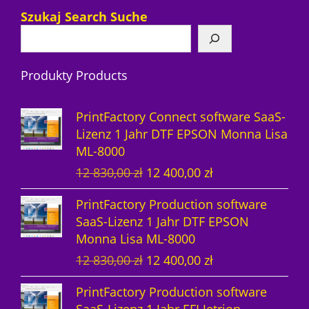
7
r
P
Szukaj Search Suche
P
o
r
r
d
o
Produkty Products
o
u
d
d
k
u
PrintFactory Connect software SaaS-
u
t
k
Lizenz 1 Jahr DTF EPSON Monna Lisa
ML-8000
k
e
t
U
A
12 830,00
zł
12 400,00
zł
t
e
r
k
PrintFactory Production software
e
s
t
SaaS-Lizenz 1 Jahr DTF EPSON
p
u
Monna Lisa ML-8000
r
e
U
A
12 830,00
zł
12 400,00
zł
ü
l
r
k
n
l
PrintFactory Production software
s
t
g
e
SaaS-Lizenz 1 Jahr EFI Jetrion