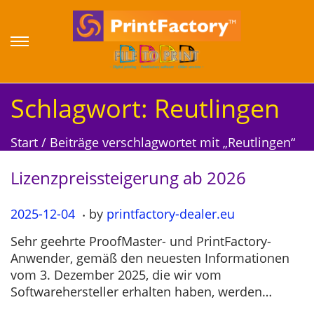
S
S
k
k
i
i
p
p
Schlagwort:
Reutlingen
t
t
o
o
Start
/
Beiträge verschlagwortet mit „Reutlingen“
n
c
a
o
Lizenzpreissteigerung ab 2026
v
n
i
t
.
P
2025-12-04
2
by
printfactory-dealer.eu
g
e
o
0
a
n
Sehr geehrte ProofMaster- und PrintFactory-
s
2
t
t
Anwender, gemäß den neuesten Informationen
t
5
i
vom 3. Dezember 2025, die wir vom
e
-
o
Softwarehersteller erhalten haben, werden…
d
1
n