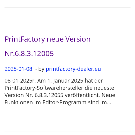
0
4
PrintFactory neue Version
Nr.6.8.3.12005
.
P
2025-01-08
2
by
printfactory-dealer.eu
o
0
08-01-2025r. Am 1. Januar 2025 hat der
s
2
PrintFactory-Softwarehersteller die neueste
t
5
Version Nr. 6.8.3.12055 veröffentlicht. Neue
e
-
Funktionen im Editor-Programm sind im…
d
0
o
7
n
-
1
2