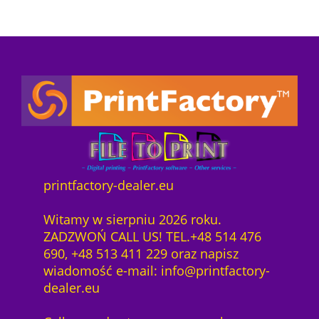
printfactory-dealer.eu
Witamy w sierpniu 2026 roku.
ZADZWOŃ CALL US! TEL.+48 514 476
690, +48 513 411 229 oraz napisz
wiadomość e-mail: info@printfactory-
dealer.eu