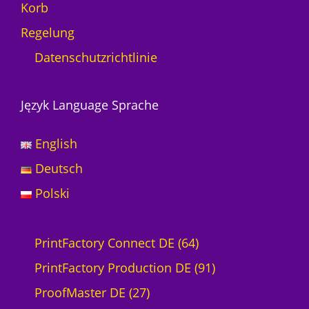
Korb
Regelung
Datenschutzrichtlinie
Język Language Sprache
English
Deutsch
Polski
6
PrintFactory Connect DE
64
4
9
PrintFactory Production DE
91
2
P
1
ProofMaster DE
27