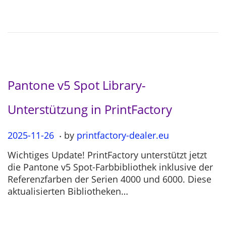
o
2
n
-
0
4
Pantone v5 Spot Library-
Unterstützung in PrintFactory
.
P
2025-11-26
2
by
printfactory-dealer.eu
o
0
Wichtiges Update! PrintFactory unterstützt jetzt
s
2
die Pantone v5 Spot-Farbbibliothek inklusive der
t
5
Referenzfarben der Serien 4000 und 6000. Diese
e
-
aktualisierten Bibliotheken…
d
1
o
1
n
-