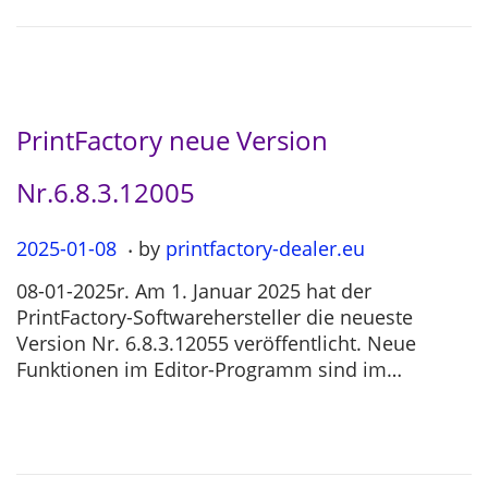
0
4
PrintFactory neue Version
Nr.6.8.3.12005
.
P
2025-01-08
2
by
printfactory-dealer.eu
o
0
08-01-2025r. Am 1. Januar 2025 hat der
s
2
PrintFactory-Softwarehersteller die neueste
t
5
Version Nr. 6.8.3.12055 veröffentlicht. Neue
e
-
Funktionen im Editor-Programm sind im…
d
0
o
7
n
-
1
2