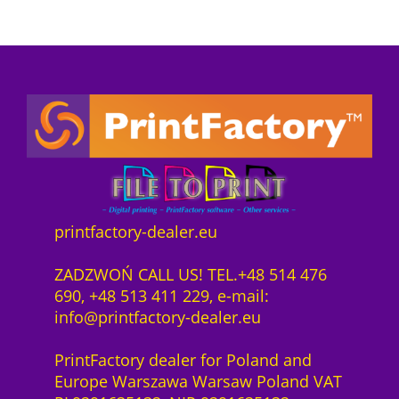
printfactory-dealer.eu
ZADZWOŃ CALL US! TEL.+48 514 476
690, +48 513 411 229, e-mail:
info@printfactory-dealer.eu
PrintFactory dealer for Poland and
Europe Warszawa Warsaw Poland VAT