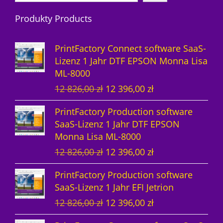
r
d
o
Produkty Products
o
u
d
d
k
u
PrintFactory Connect software SaaS-
u
t
k
Lizenz 1 Jahr DTF EPSON Monna Lisa
ML-8000
k
e
t
U
A
12 826,00
zł
12 396,00
zł
t
e
r
k
PrintFactory Production software
e
s
t
SaaS-Lizenz 1 Jahr DTF EPSON
p
u
Monna Lisa ML-8000
r
e
U
A
12 826,00
zł
12 396,00
zł
ü
l
r
k
n
l
PrintFactory Production software
s
t
g
e
SaaS-Lizenz 1 Jahr EFI Jetrion
p
u
l
r
U
A
12 826,00
zł
12 396,00
zł
r
e
i
P
r
k
ü
l
c
r