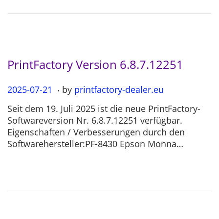
2
6
PrintFactory Version 6.8.7.12251
.
P
2025-07-21
2
by
printfactory-dealer.eu
o
0
Seit dem 19. Juli 2025 ist die neue PrintFactory-
s
2
Softwareversion Nr. 6.8.7.12251 verfügbar.
t
5
Eigenschaften / Verbesserungen durch den
e
-
Softwarehersteller:PF-8430 Epson Monna…
d
0
o
7
n
-
2
1