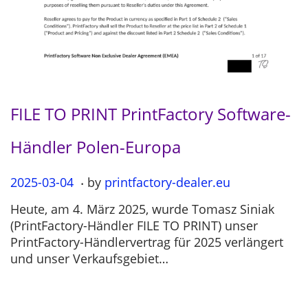
FILE TO PRINT PrintFactory Software-
Händler Polen-Europa
.
P
2025-03-04
2
by
printfactory-dealer.eu
o
0
Heute, am 4. März 2025, wurde Tomasz Siniak
s
2
(PrintFactory-Händler FILE TO PRINT) unser
t
5
PrintFactory-Händlervertrag für 2025 verlängert
e
-
und unser Verkaufsgebiet…
d
0
o
3
n
-