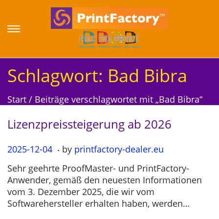
S
S
k
k
i
i
p
p
Schlagwort:
Bad Bibra
t
t
o
o
Start
/
Beiträge verschlagwortet mit „Bad Bibra“
n
c
a
o
Lizenzpreissteigerung ab 2026
v
n
i
t
.
P
2025-12-04
2
by
printfactory-dealer.eu
g
e
o
0
a
n
Sehr geehrte ProofMaster- und PrintFactory-
s
2
t
t
Anwender, gemäß den neuesten Informationen
t
5
i
vom 3. Dezember 2025, die wir vom
e
-
o
Softwarehersteller erhalten haben, werden…
d
1
n