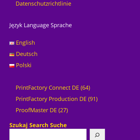
Datenschutzrichtlinie
Język Language Sprache
English
Deutsch
Polski
6
PrintFactory Connect DE
64
4
9
PrintFactory Production DE
91
2
P
1
ProofMaster DE
27
7
r
P
Szukaj Search Suche
P
o
r