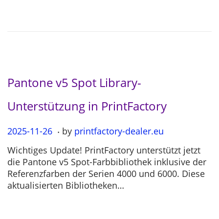
o
2
n
-
0
4
Pantone v5 Spot Library-
Unterstützung in PrintFactory
.
P
2025-11-26
2
by
printfactory-dealer.eu
o
0
Wichtiges Update! PrintFactory unterstützt jetzt
s
2
die Pantone v5 Spot-Farbbibliothek inklusive der
t
5
Referenzfarben der Serien 4000 und 6000. Diese
e
-
aktualisierten Bibliotheken…
d
1
o
1
n
-