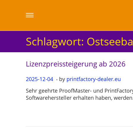
Schlagwort:
Ostseeb
Lizenzpreissteigerung ab 2026
.
P
2025-12-04
2
by
printfactory-dealer.eu
o
0
Sehr geehrte ProofMaster- und PrintFact
s
2
Softwarehersteller erhalten haben, werde
t
5
e
-
d
1
o
2
n
-