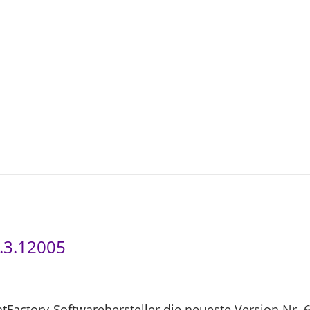
3
-
0
4
8.3.12005
ntFactory-Softwarehersteller die neueste Version Nr. 