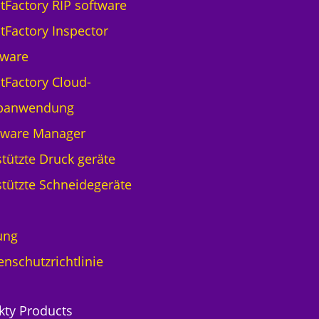
ntFactory RIP software
ntFactory Inspector
tware
ntFactory Cloud-
banwendung
tware Manager
tützte Druck geräte
tützte Schneidegeräte
ung
enschutzrichtlinie
kty Products