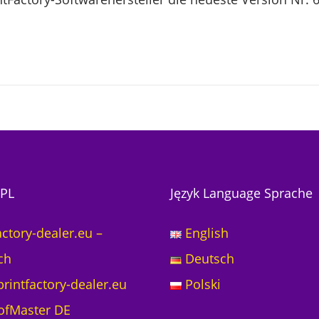
PL
Język Language Sprache
actory-dealer.eu –
English
ch
Deutsch
rintfactory-dealer.eu
Polski
ofMaster DE