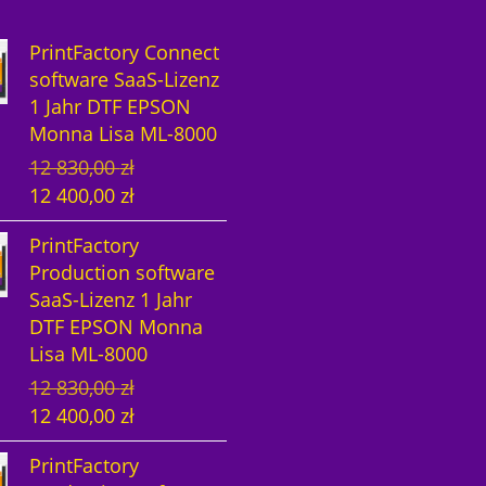
PrintFactory Connect
software SaaS-Lizenz
1 Jahr DTF EPSON
Monna Lisa ML-8000
U
A
12 830,00
zł
r
k
12 400,00
zł
s
t
PrintFactory
p
u
Production software
r
e
SaaS-Lizenz 1 Jahr
ü
l
DTF EPSON Monna
n
l
Lisa ML-8000
g
e
U
A
12 830,00
zł
l
r
r
k
12 400,00
zł
i
P
s
t
c
r
PrintFactory
p
u
h
e