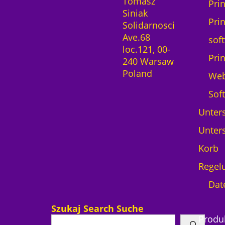
Tomasz
Pri
Siniak
Pri
Solidarnosci
Ave.68
sof
loc.121, 00-
Pri
240 Warsaw
Poland
We
Sof
Unters
Unters
Korb
Regel
Dat
Szukaj Search Suche
Produ