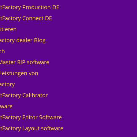
ntFactory Production DE
ntFactory Connect DE
tieren
actory dealer Blog
ch
aster RIP software
leistungen von
actory
tFactory Calibrator
tware
ntFactory Editor Software
ntFactory Layout software