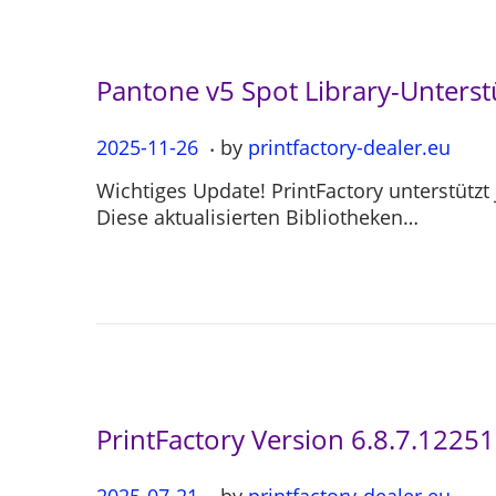
0
4
Pantone v5 Spot Library-Unterst
.
P
2025-11-26
2
by
printfactory-dealer.eu
o
0
Wichtiges Update! PrintFactory unterstützt
s
2
Diese aktualisierten Bibliotheken…
t
5
e
-
d
1
o
1
n
-
2
6
PrintFactory Version 6.8.7.12251
.
P
2025-07-21
2
by
printfactory-dealer.eu