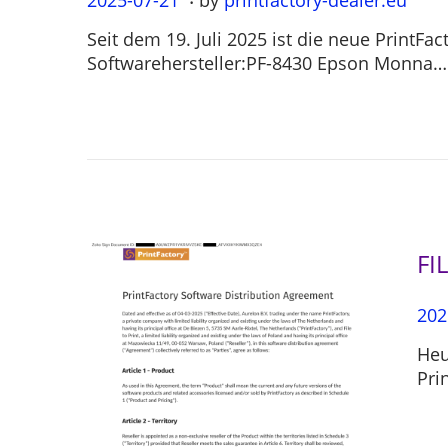
o
0
Seit dem 19. Juli 2025 ist die neue PrintF
s
2
Softwarehersteller:PF-8430 Epson Monna…
t
5
e
-
d
0
o
7
n
-
2
1
FI
P
202
o
Heu
s
Pri
t
e
d