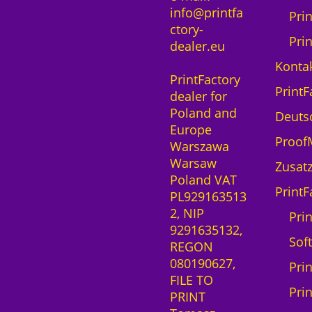
info@printfa
Pri
ctory-
Pri
dealer.eu
Kontak
PrintFactory
PrintF
dealer for
Poland and
Deuts
Europe
ProofM
Warszawa
Warsaw
Zusatz
Poland VAT
PrintF
PL929163513
2, NIP
Prin
9291635132,
Sof
REGON
080190627,
Pri
FILE TO
Pri
PRINT