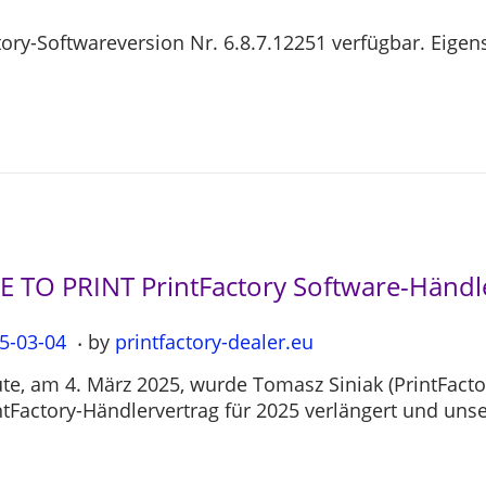
actory-Softwareversion Nr. 6.8.7.12251 verfügbar. Eig
LE TO PRINT PrintFactory Software-Händ
.
5-03-04
2
by
printfactory-dealer.eu
0
te, am 4. März 2025, wurde Tomasz Siniak (PrintFact
2
ntFactory-Händlervertrag für 2025 verlängert und uns
5
-
0