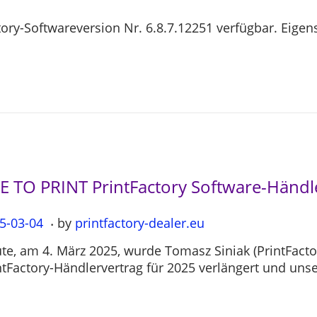
actory-Softwareversion Nr. 6.8.7.12251 verfügbar. Eig
LE TO PRINT PrintFactory Software-Händ
.
5-03-04
2
by
printfactory-dealer.eu
0
te, am 4. März 2025, wurde Tomasz Siniak (PrintFact
2
ntFactory-Händlervertrag für 2025 verlängert und uns
5
-
0