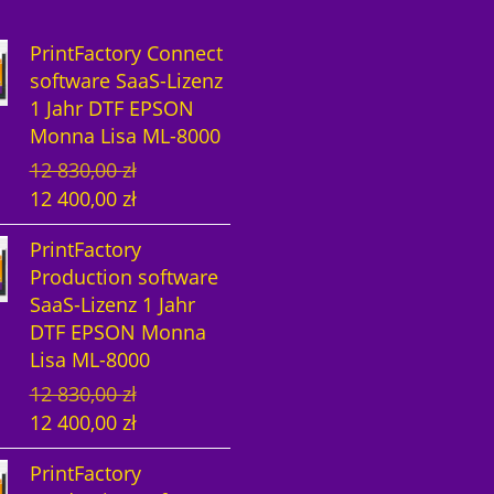
PrintFactory Connect
software SaaS-Lizenz
1 Jahr DTF EPSON
Monna Lisa ML-8000
U
A
12 830,00
zł
r
k
12 400,00
zł
s
t
PrintFactory
p
u
Production software
r
e
SaaS-Lizenz 1 Jahr
ü
l
DTF EPSON Monna
n
l
Lisa ML-8000
g
e
U
A
12 830,00
zł
l
r
r
k
12 400,00
zł
i
P
s
t
c
r
PrintFactory
p
u
h
e