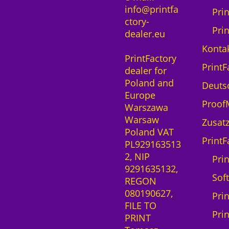
info@printfa
Pri
ctory-
Pri
dealer.eu
Kontak
PrintFactory
PrintF
dealer for
Poland and
Deuts
Europe
ProofM
Warszawa
Warsaw
Zusatz
Poland VAT
PrintF
PL929163513
2, NIP
Prin
9291635132,
Sof
REGON
080190627,
Pri
FILE TO
Pri
PRINT