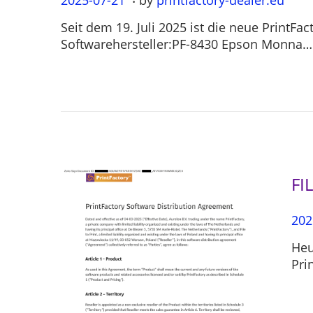
o
0
Seit dem 19. Juli 2025 ist die neue PrintF
s
2
Softwarehersteller:PF-8430 Epson Monna…
t
5
e
-
d
0
o
7
n
-
2
1
FI
P
202
o
Heu
s
Pri
t
e
d