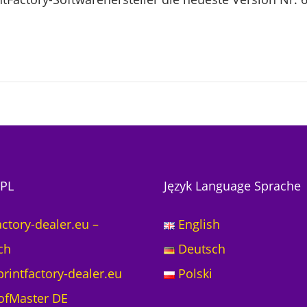
PL
Język Language Sprache
actory-dealer.eu –
English
ch
Deutsch
rintfactory-dealer.eu
Polski
ofMaster DE