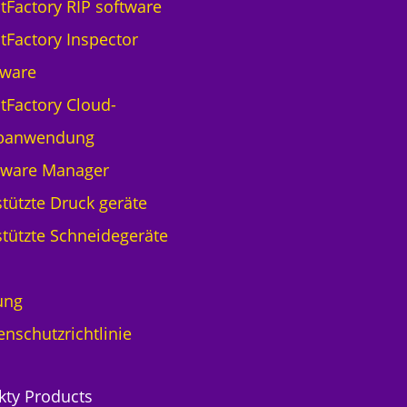
ntFactory RIP software
ntFactory Inspector
tware
ntFactory Cloud-
banwendung
tware Manager
tützte Druck geräte
tützte Schneidegeräte
ung
enschutzrichtlinie
kty Products