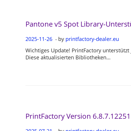
0
4
Pantone v5 Spot Library-Unterst
.
P
2025-11-26
2
by
printfactory-dealer.eu
o
0
Wichtiges Update! PrintFactory unterstützt
s
2
Diese aktualisierten Bibliotheken…
t
5
e
-
d
1
o
1
n
-
2
6
PrintFactory Version 6.8.7.12251
.
P
2025-07-21
2
by
printfactory-dealer.eu