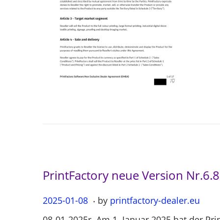
o
n
PrintFactory neue Version Nr.6.
.
P
2025-01-08
2
by
printfactory-dealer.eu
o
0
08-01-2025r. Am 1. Januar 2025 hat der Pri