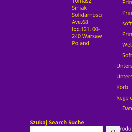
Tomasz
Pri
Siniak
Pri
Solidarnosci
Ave.68
sof
loc.121, 00-
Pri
240 Warsaw
Poland
We
Sof
Unters
Unters
Korb
Regel
Dat
Szukaj Search Suche
Produ