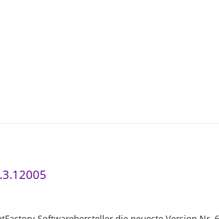
3
-
0
4
8.3.12005
ntFactory-Softwarehersteller die neueste Version Nr. 