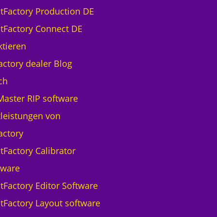
ntFactory Production DE
ntFactory Connect DE
tieren
actory dealer Blog
ch
aster RIP software
leistungen von
actory
tFactory Calibrator
tware
ntFactory Editor Software
ntFactory Layout software