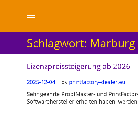
Schlagwort:
Marburg
Lizenzpreissteigerung ab 2026
.
P
2025-12-04
2
by
printfactory-dealer.eu
o
0
Sehr geehrte ProofMaster- und PrintFact
s
2
Softwarehersteller erhalten haben, werde
t
5
e
-
d
1
o
2
n
-