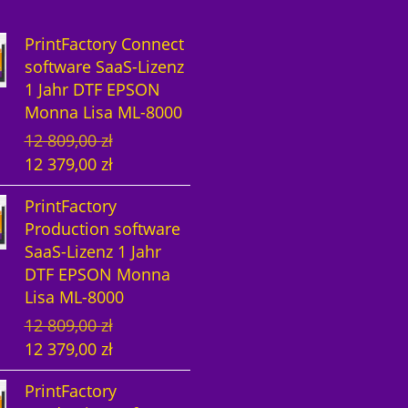
PrintFactory Connect
software SaaS-Lizenz
1 Jahr DTF EPSON
Monna Lisa ML-8000
U
A
12 809,00
zł
r
k
12 379,00
zł
s
t
PrintFactory
p
u
Production software
r
e
SaaS-Lizenz 1 Jahr
ü
l
DTF EPSON Monna
n
l
Lisa ML-8000
g
e
U
A
12 809,00
zł
l
r
r
k
12 379,00
zł
i
P
s
t
c
r
PrintFactory
p
u
h
e