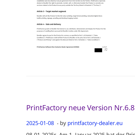
o
n
PrintFactory neue Version Nr.6.
.
P
2025-01-08
2
by
printfactory-dealer.eu
o
0
08-01-2025r. Am 1. Januar 2025 hat der Pri