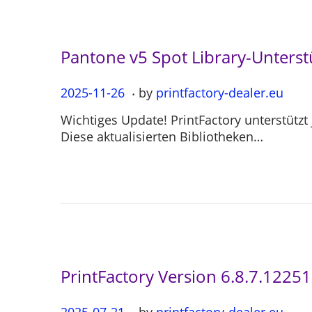
0
4
Pantone v5 Spot Library-Unterst
.
P
2025-11-26
2
by
printfactory-dealer.eu
o
0
Wichtiges Update! PrintFactory unterstützt
s
2
Diese aktualisierten Bibliotheken…
t
5
e
-
d
1
o
1
n
-
2
6
PrintFactory Version 6.8.7.12251
.
P
2025-07-21
2
by
printfactory-dealer.eu