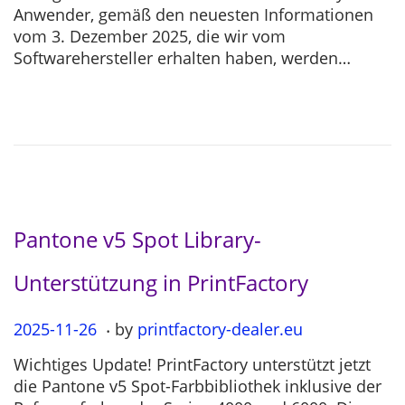
s
2
Anwender, gemäß den neuesten Informationen
t
5
vom 3. Dezember 2025, die wir vom
e
-
Softwarehersteller erhalten haben, werden…
d
1
o
2
n
-
0
4
Pantone v5 Spot Library-
Unterstützung in PrintFactory
.
P
2025-11-26
2
by
printfactory-dealer.eu
o
0
Wichtiges Update! PrintFactory unterstützt jetzt
s
2
die Pantone v5 Spot-Farbbibliothek inklusive der
t
5