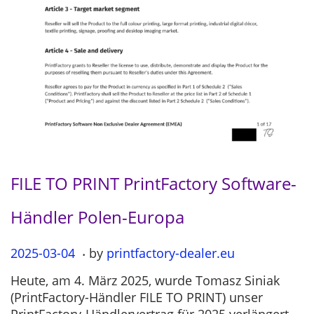
FILE TO PRINT PrintFactory Software-
Händler Polen-Europa
.
P
2025-03-04
2
by
printfactory-dealer.eu
o
0
Heute, am 4. März 2025, wurde Tomasz Siniak
s
2
(PrintFactory-Händler FILE TO PRINT) unser
t
5