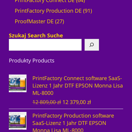
PrintFactory Connect DE
64
4
9
PrintFactory Production DE
91
2
P
1
ProofMaster DE
27
7
r
P
Szukaj Search Suche
P
o
r
r
d
o
Produkty Products
o
u
d
d
k
u
PrintFactory Connect software SaaS-
u
t
k
Lizenz 1 Jahr DTF EPSON Monna Lisa
ML-8000
k
e
t
U
A
12 809,00
zł
12 379,00
zł
t
e
r
k
PrintFactory Production software
e
s
t
SaaS-Lizenz 1 Jahr DTF EPSON
p
u
Monna Lisa ML-8000