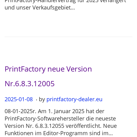
PrintFactory-Händlervertrag für 2025 verlängert
e
-
und unser Verkaufsgebiet…
d
0
o
3
n
-
0
4
PrintFactory neue Version
Nr.6.8.3.12005
.
P
2025-01-08
2
by
printfactory-dealer.eu
o
0
08-01-2025r. Am 1. Januar 2025 hat der
s
2
PrintFactory-Softwarehersteller die neueste
t
5
Version Nr. 6.8.3.12055 veröffentlicht. Neue
e
-
Funktionen im Editor-Programm sind im…
d
0