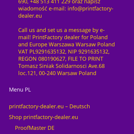
690, +48 513 411 229 oraz napisz
wiadomość e-mail: info@printfactory-
dealer.eu
Call us and set us a message by e-
mail! PrintFactory dealer for Poland
and Europe Warszawa Warsaw Poland
VAT PL9291635132, NIP 9291635132,
REGON 080190627, FILE TO PRINT
Tomasz Siniak Solidarnosci Ave.68
loc.121, 00-240 Warsaw Poland
Menu PL
printfactory-dealer.eu – Deutsch
Shop printfactory-dealer.eu
ProofMaster DE