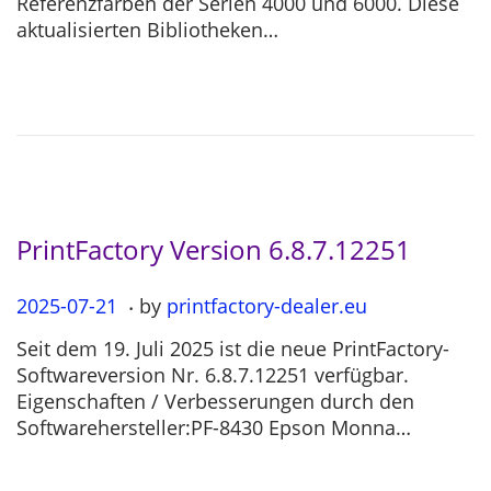
Referenzfarben der Serien 4000 und 6000. Diese
e
-
aktualisierten Bibliotheken…
d
1
o
1
n
-
2
6
PrintFactory Version 6.8.7.12251
.
P
2025-07-21
2
by
printfactory-dealer.eu
o
0
Seit dem 19. Juli 2025 ist die neue PrintFactory-
s
2
Softwareversion Nr. 6.8.7.12251 verfügbar.
t
5
Eigenschaften / Verbesserungen durch den
e
-
Softwarehersteller:PF-8430 Epson Monna…
d
0
o
7
n
-