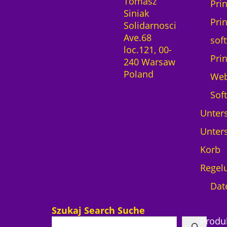
Tomasz
Pri
Siniak
Pri
Solidarnosci
Ave.68
sof
loc.121, 00-
Pri
240 Warsaw
Poland
We
Sof
Unters
Unters
Korb
Regel
Dat
Szukaj Search Suche
Produ