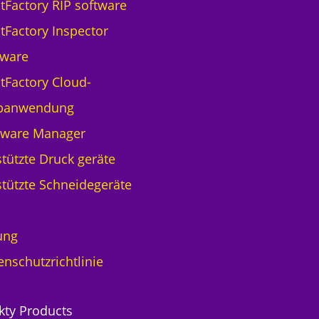
ntFactory RIP software
ntFactory Inspector
tware
ntFactory Cloud-
banwendung
tware Manager
tützte Druck geräte
tützte Schneidegeräte
ung
enschutzrichtlinie
kty Products