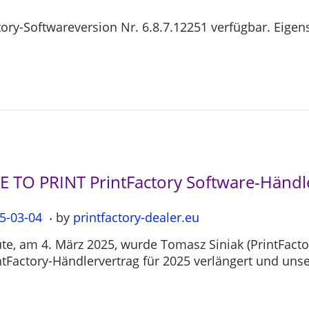
actory-Softwareversion Nr. 6.8.7.12251 verfügbar. Eig
LE TO PRINT PrintFactory Software-Händ
.
5-03-04
2
by
printfactory-dealer.eu
0
te, am 4. März 2025, wurde Tomasz Siniak (PrintFact
2
ntFactory-Händlervertrag für 2025 verlängert und uns
5
-
0