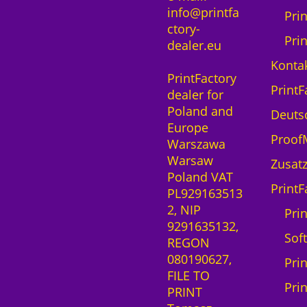
info@printfa
Pri
ctory-
Pri
dealer.eu
Kontak
PrintFactory
PrintF
dealer for
Poland and
Deuts
Europe
ProofM
Warszawa
Warsaw
Zusatz
Poland VAT
PrintF
PL929163513
2, NIP
Prin
9291635132,
Sof
REGON
080190627,
Pri
FILE TO
Pri
PRINT