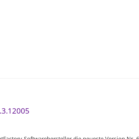
3
-
0
4
8.3.12005
ntFactory-Softwarehersteller die neueste Version Nr. 