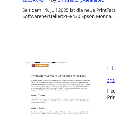
o
0
Seit dem 19. Juli 2025 ist die neue PrintF
s
2
Softwarehersteller:PF-8430 Epson Monna…
t
5
e
-
d
0
o
7
n
-
2
1
FI
P
202
o
Heu
s
Pri
t
e
d