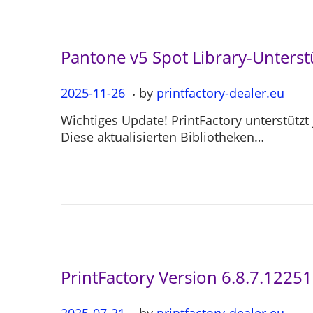
0
4
Pantone v5 Spot Library-Unterst
.
P
2025-11-26
2
by
printfactory-dealer.eu
o
0
Wichtiges Update! PrintFactory unterstützt
s
2
Diese aktualisierten Bibliotheken…
t
5
e
-
d
1
o
1
n
-
2
6
PrintFactory Version 6.8.7.12251
.
P
2025-07-21
2
by
printfactory-dealer.eu