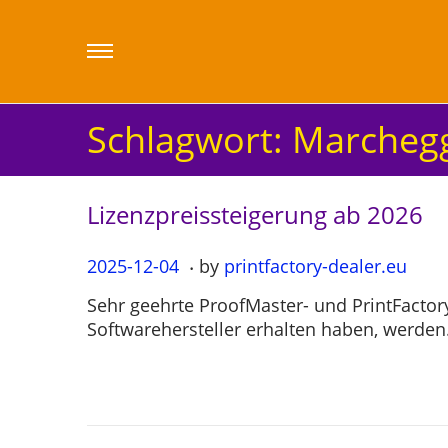
Schlagwort:
Marcheg
Lizenzpreissteigerung ab 2026
.
P
2025-12-04
2
by
printfactory-dealer.eu
o
0
Sehr geehrte ProofMaster- und PrintFact
s
2
Softwarehersteller erhalten haben, werde
t
5
e
-
d
1
o
2
n
-