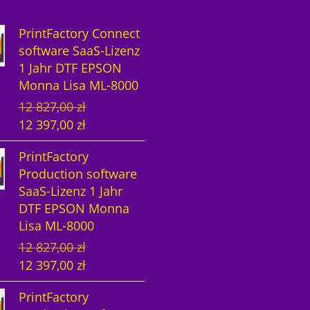
PrintFactory Connect
software SaaS-Lizenz
1 Jahr DTF EPSON
Monna Lisa ML-8000
U
A
12 827,00
zł
r
k
12 397,00
zł
s
t
PrintFactory
p
u
Production software
r
e
SaaS-Lizenz 1 Jahr
ü
l
DTF EPSON Monna
n
l
Lisa ML-8000
g
e
U
A
12 827,00
zł
l
r
r
k
12 397,00
zł
i
P
s
t
c
r
PrintFactory
p
u
h
e