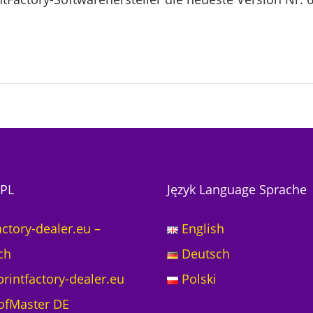
PL
Język Language Sprache
actory-dealer.eu –
English
ch
Deutsch
rintfactory-dealer.eu
Polski
ofMaster DE