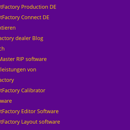
ntFactory Production DE
ntFactory Connect DE
tieren
actory dealer Blog
ch
aster RIP software
leistungen von
actory
tFactory Calibrator
tware
ntFactory Editor Software
ntFactory Layout software