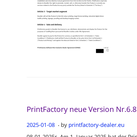
o
n
PrintFactory neue Version Nr.6.
.
P
2025-01-08
2
by
printfactory-dealer.eu
o
0
08-01-2025r. Am 1. Januar 2025 hat der Pri