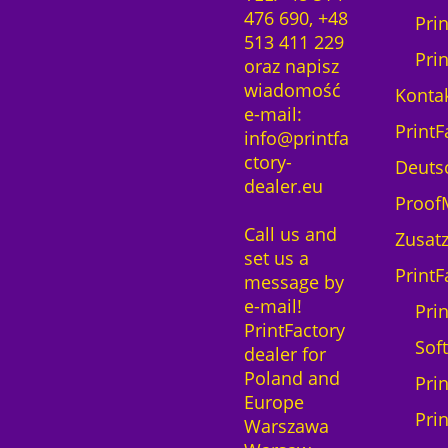
476 690, +48
Pri
513 411 229
Pri
oraz napisz
wiadomość
Kontak
e-mail:
PrintF
info@printfa
ctory-
Deuts
dealer.eu
ProofM
Call us and
Zusatz
set us a
PrintF
message by
e-mail!
Prin
PrintFactory
Sof
dealer for
Poland and
Pri
Europe
Pri
Warszawa