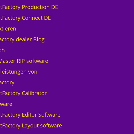
ntFactory Production DE
ntFactory Connect DE
tieren
actory dealer Blog
ch
aster RIP software
leistungen von
actory
tFactory Calibrator
tware
ntFactory Editor Software
ntFactory Layout software