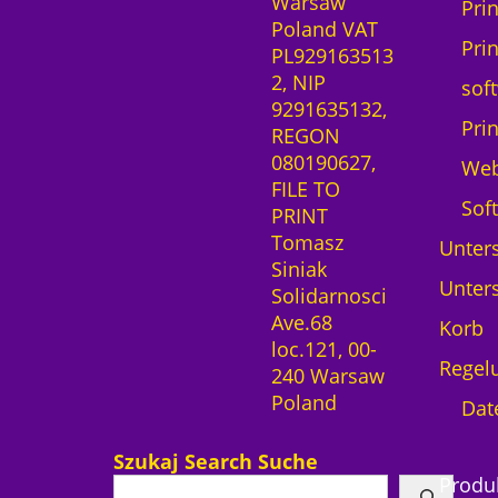
Warsaw
Pri
Poland VAT
Pri
PL929163513
2, NIP
sof
9291635132,
Pri
REGON
080190627,
We
FILE TO
Sof
PRINT
Tomasz
Unters
Siniak
Unters
Solidarnosci
Ave.68
Korb
loc.121, 00-
Regel
240 Warsaw
Poland
Dat
Szukaj Search Suche
Produ