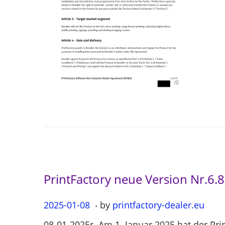
o
n
PrintFactory neue Version Nr.6.
.
P
2025-01-08
2
by
printfactory-dealer.eu
o
0
08-01-2025r. Am 1. Januar 2025 hat der Pri