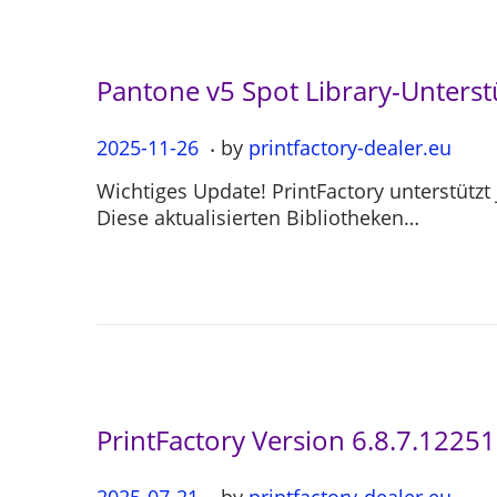
0
4
Pantone v5 Spot Library-Unterst
.
P
2025-11-26
2
by
printfactory-dealer.eu
o
0
Wichtiges Update! PrintFactory unterstützt
s
2
Diese aktualisierten Bibliotheken…
t
5
e
-
d
1
o
1
n
-
2
6
PrintFactory Version 6.8.7.12251
.
P
2025-07-21
2
by
printfactory-dealer.eu