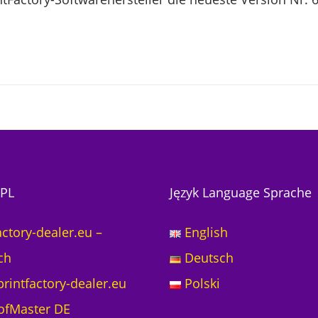
PL
Język Language Sprache
actory-dealer.eu –
English
ch
Deutsch
rintfactory-dealer.eu
Polski
ofMaster DE