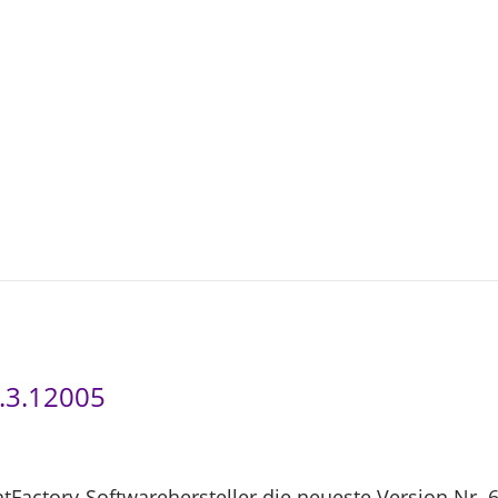
3
-
0
4
8.3.12005
ntFactory-Softwarehersteller die neueste Version Nr. 