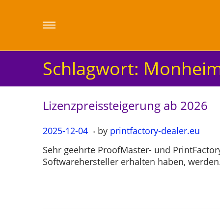
Schlagwort:
Monheim
Lizenzpreissteigerung ab 2026
.
P
2025-12-04
2
by
printfactory-dealer.eu
o
0
Sehr geehrte ProofMaster- und PrintFact
s
2
Softwarehersteller erhalten haben, werde
t
5
e
-
d
1
o
2
n
-