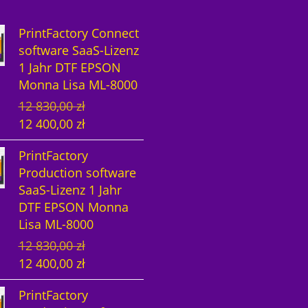
PrintFactory Connect
software SaaS-Lizenz
1 Jahr DTF EPSON
Monna Lisa ML-8000
U
A
12 830,00
zł
r
k
12 400,00
zł
s
t
PrintFactory
p
u
Production software
r
e
SaaS-Lizenz 1 Jahr
ü
l
DTF EPSON Monna
n
l
Lisa ML-8000
g
e
U
A
12 830,00
zł
l
r
r
k
12 400,00
zł
i
P
s
t
c
r
PrintFactory
p
u
h
e