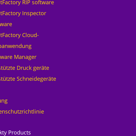
ntFactory RIP software
ntFactory Inspector
tware
ntFactory Cloud-
banwendung
tware Manager
tützte Druck geräte
tützte Schneidegeräte
ung
enschutzrichtlinie
kty Products