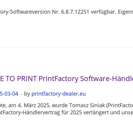
actory-Softwareversion Nr. 6.8.7.12251 verfügbar. Eig
LE TO PRINT PrintFactory Software-Händ
.
5-03-04
2
by
printfactory-dealer.eu
0
te, am 4. März 2025, wurde Tomasz Siniak (PrintFact
2
ntFactory-Händlervertrag für 2025 verlängert und uns
5
-
0