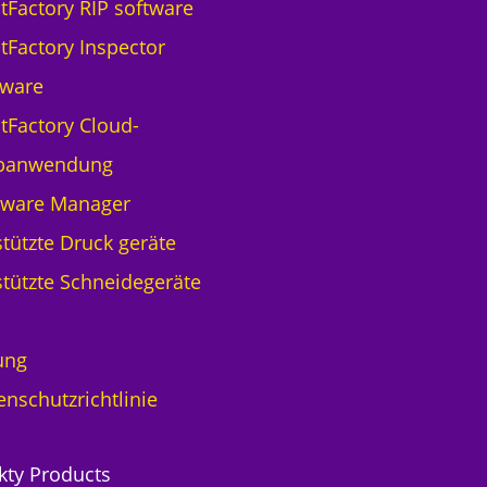
ntFactory RIP software
ntFactory Inspector
tware
ntFactory Cloud-
banwendung
tware Manager
tützte Druck geräte
tützte Schneidegeräte
ung
enschutzrichtlinie
kty Products