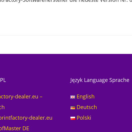
PL
Język Language Sprache
actory-dealer.eu –
English
ch
Deutsch
rintfactory-dealer.eu
Polski
ofMaster DE