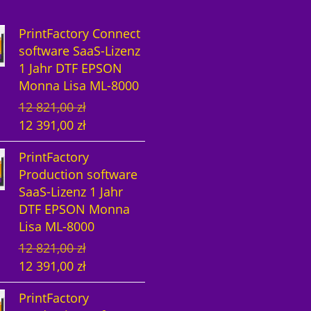
PrintFactory Connect
software SaaS-Lizenz
1 Jahr DTF EPSON
Monna Lisa ML-8000
U
A
12 821,00
zł
r
k
12 391,00
zł
s
t
PrintFactory
p
u
Production software
r
e
SaaS-Lizenz 1 Jahr
ü
l
DTF EPSON Monna
n
l
Lisa ML-8000
g
e
U
A
12 821,00
zł
l
r
r
k
12 391,00
zł
i
P
s
t
c
r
PrintFactory
p
u
h
e