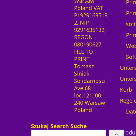
Warsaw
Pri
Poland VAT
Pri
PL929163513
2, NIP
sof
9291635132,
Pri
REGON
080190627,
We
FILE TO
Sof
PRINT
Tomasz
Unters
Siniak
Unters
Solidarnosci
Ave.68
Korb
loc.121, 00-
Regel
240 Warsaw
Poland
Dat
Szukaj Search Suche
Produ