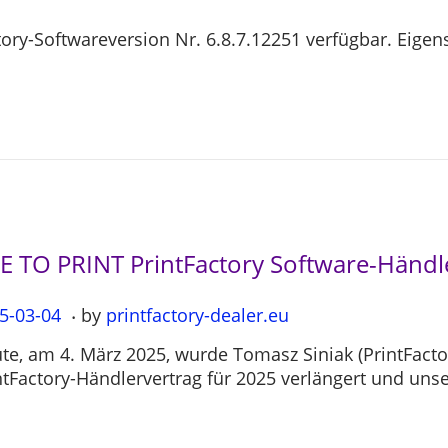
actory-Softwareversion Nr. 6.8.7.12251 verfügbar. Eig
LE TO PRINT PrintFactory Software-Händ
.
5-03-04
2
by
printfactory-dealer.eu
0
te, am 4. März 2025, wurde Tomasz Siniak (PrintFact
2
ntFactory-Händlervertrag für 2025 verlängert und uns
5
-
0