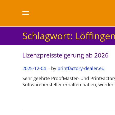
Schlagwort:
Löffinge
Lizenzpreissteigerung ab 2026
.
P
2025-12-04
2
by
printfactory-dealer.eu
o
0
Sehr geehrte ProofMaster- und PrintFact
s
2
Softwarehersteller erhalten haben, werde
t
5
e
-
d
1
o
2
n
-