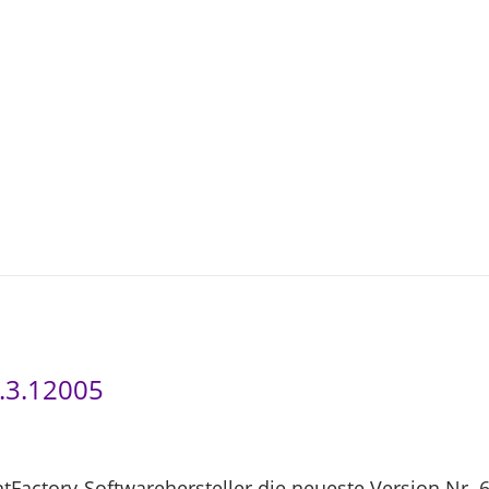
3
-
0
4
8.3.12005
ntFactory-Softwarehersteller die neueste Version Nr. 