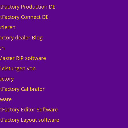
ntFactory Production DE
ntFactory Connect DE
tieren
actory dealer Blog
ch
aster RIP software
leistungen von
actory
tFactory Calibrator
tware
ntFactory Editor Software
ntFactory Layout software