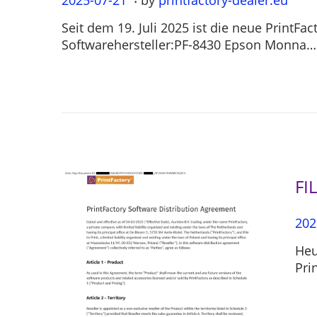
o
0
Seit dem 19. Juli 2025 ist die neue PrintF
s
2
Softwarehersteller:PF-8430 Epson Monna…
t
5
e
-
d
0
o
7
n
-
2
1
FI
P
202
o
Heu
s
Pri
t
e
d