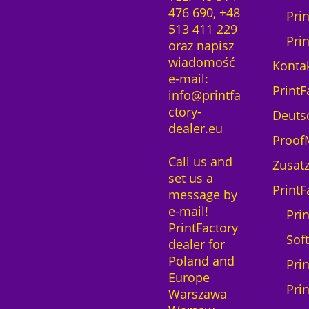
476 690, +48
Pri
513 411 229
Pri
oraz napisz
wiadomość
Kontak
e-mail:
PrintF
info@printfa
ctory-
Deuts
dealer.eu
ProofM
Call us and
Zusatz
set us a
PrintF
message by
e-mail!
Prin
PrintFactory
Sof
dealer for
Poland and
Pri
Europe
Pri
Warszawa