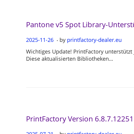
0
4
Pantone v5 Spot Library-Unterst
.
P
2025-11-26
2
by
printfactory-dealer.eu
o
0
Wichtiges Update! PrintFactory unterstützt
s
2
Diese aktualisierten Bibliotheken…
t
5
e
-
d
1
o
1
n
-
2
6
PrintFactory Version 6.8.7.12251
.
P
2025-07-21
2
by
printfactory-dealer.eu