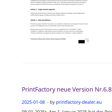
o
n
PrintFactory neue Version Nr.6.
.
P
2025-01-08
2
by
printfactory-dealer.eu
o
0
08-01-2025r. Am 1. Januar 2025 hat der Pri