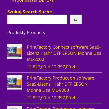
ProofMaster DE
27
7
r
P
Szukaj Search Suche
P
o
r
r
d
o
Produkty Products
o
u
d
d
k
u
PrintFactory Connect software SaaS-
u
t
k
Lizenz 1 Jahr DTF EPSON Monna Lisa
ML-8000
k
e
t
U
A
12 827,00
zł
12 397,00
zł
t
e
r
k
PrintFactory Production software
e
s
t
SaaS-Lizenz 1 Jahr DTF EPSON
p
u
Monna Lisa ML-8000
r
e
U
A
12 827,00
zł
12 397,00
zł
ü
l
r
k
n
l
PrintFactory Production software