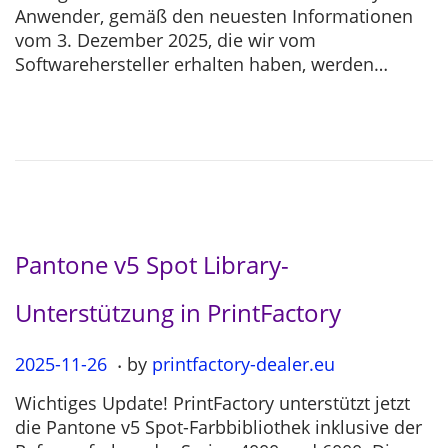
s
2
Anwender, gemäß den neuesten Informationen
t
5
vom 3. Dezember 2025, die wir vom
e
-
Softwarehersteller erhalten haben, werden…
d
1
o
2
n
-
0
4
Pantone v5 Spot Library-
Unterstützung in PrintFactory
.
P
2025-11-26
2
by
printfactory-dealer.eu
o
0
Wichtiges Update! PrintFactory unterstützt jetzt
s
2
die Pantone v5 Spot-Farbbibliothek inklusive der
t
5