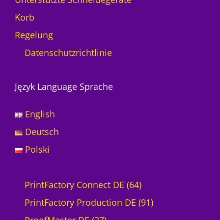
Korb
Regelung
Datenschutzrichtlinie
Język Language Sprache
English
Deutsch
Polski
6
PrintFactory Connect DE
64
4
9
PrintFactory Production DE
91
2
P
1