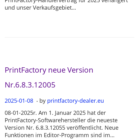
PrintFactory-Händlervertrag für 2025 verlängert
e
-
und unser Verkaufsgebiet…
d
0
o
3
n
-
0
4
PrintFactory neue Version
Nr.6.8.3.12005
.
P
2025-01-08
2
by
printfactory-dealer.eu
o
0
08-01-2025r. Am 1. Januar 2025 hat der
s
2
PrintFactory-Softwarehersteller die neueste
t
5
Version Nr. 6.8.3.12055 veröffentlicht. Neue
e
-
Funktionen im Editor-Programm sind im…
d
0