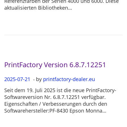
Referenzfarben der Serien 4000 und 6000. Diese
e
-
aktualisierten Bibliotheken…
d
1
o
1
n
-
2
6
PrintFactory Version 6.8.7.12251
.
P
2025-07-21
2
by
printfactory-dealer.eu
o
0
Seit dem 19. Juli 2025 ist die neue PrintFactory-
s
2
Softwareversion Nr. 6.8.7.12251 verfügbar.
t
5
Eigenschaften / Verbesserungen durch den
e
-
Softwarehersteller:PF-8430 Epson Monna…
d
0
o
7
n
-