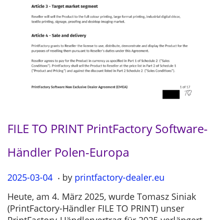
FILE TO PRINT PrintFactory Software-
Händler Polen-Europa
.
P
2025-03-04
2
by
printfactory-dealer.eu
o
0
Heute, am 4. März 2025, wurde Tomasz Siniak
s
2
(PrintFactory-Händler FILE TO PRINT) unser
t
5