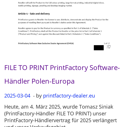
FILE TO PRINT PrintFactory Software-
Händler Polen-Europa
.
P
2025-03-04
2
by
printfactory-dealer.eu
o
0
Heute, am 4. März 2025, wurde Tomasz Siniak
s
2
(PrintFactory-Händler FILE TO PRINT) unser
t
5
PrintFactory-Händlervertrag für 2025 verlängert
e
-