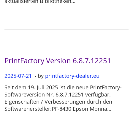
aktualisierten Bibliotheken…
d
1
o
1
n
-
2
6
PrintFactory Version 6.8.7.12251
.
P
2025-07-21
2
by
printfactory-dealer.eu
o
0
Seit dem 19. Juli 2025 ist die neue PrintFactory-
s
2
Softwareversion Nr. 6.8.7.12251 verfügbar.
t
5
Eigenschaften / Verbesserungen durch den
e
-
Softwarehersteller:PF-8430 Epson Monna…
d
0
o
7
n
-
2