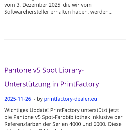
t
5
vom 3. Dezember 2025, die wir vom
e
-
Softwarehersteller erhalten haben, werden…
d
1
o
2
n
-
0
4
Pantone v5 Spot Library-
Unterstützung in PrintFactory
.
P
2025-11-26
2
by
printfactory-dealer.eu
o
0
Wichtiges Update! PrintFactory unterstützt jetzt
s
2
die Pantone v5 Spot-Farbbibliothek inklusive der
t
5
Referenzfarben der Serien 4000 und 6000. Diese
e
-