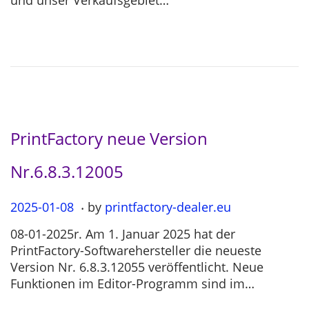
und unser Verkaufsgebiet…
d
0
o
3
n
-
0
4
PrintFactory neue Version
Nr.6.8.3.12005
.
P
2025-01-08
2
by
printfactory-dealer.eu
o
0
08-01-2025r. Am 1. Januar 2025 hat der
s
2
PrintFactory-Softwarehersteller die neueste
t
5
Version Nr. 6.8.3.12055 veröffentlicht. Neue
e
-
Funktionen im Editor-Programm sind im…
d
0
o
7