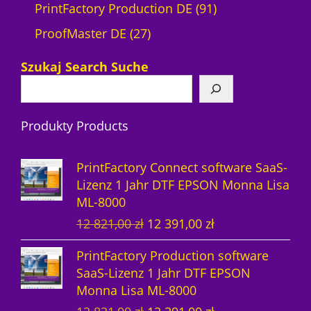
4
9
PrintFactory Production DE
91
2
P
1
ProofMaster DE
27
7
r
P
Szukaj Search Suche
P
o
r
r
d
o
Produkty Products
o
u
d
d
k
u
PrintFactory Connect software SaaS-
u
t
k
Lizenz 1 Jahr DTF EPSON Monna Lisa
ML-8000
k
e
t
U
A
12 821,00
zł
12 391,00
zł
t
e
r
k
PrintFactory Production software
e
s
t
SaaS-Lizenz 1 Jahr DTF EPSON
p
u
Monna Lisa ML-8000
r
e
U
A