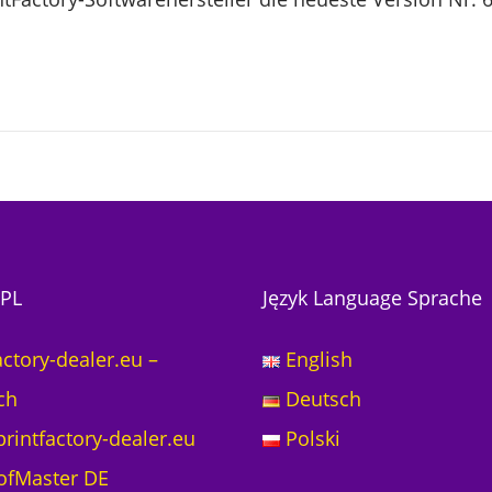
PL
Język Language Sprache
actory-dealer.eu –
English
ch
Deutsch
rintfactory-dealer.eu
Polski
ofMaster DE