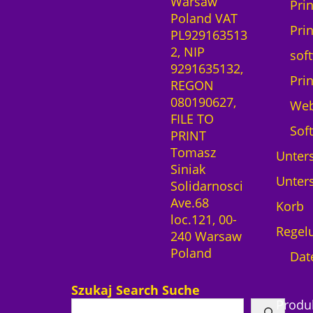
Warsaw
Pri
Poland VAT
Pri
PL929163513
2, NIP
sof
9291635132,
Pri
REGON
080190627,
We
FILE TO
Sof
PRINT
Tomasz
Unters
Siniak
Unters
Solidarnosci
Ave.68
Korb
loc.121, 00-
Regel
240 Warsaw
Poland
Dat
Szukaj Search Suche
Produ