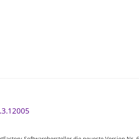
3
-
0
4
8.3.12005
ntFactory-Softwarehersteller die neueste Version Nr. 