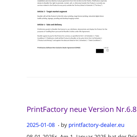
o
n
PrintFactory neue Version Nr.6.
.
P
2025-01-08
2
by
printfactory-dealer.eu
o
0
08-01-2025r. Am 1. Januar 2025 hat der Pri