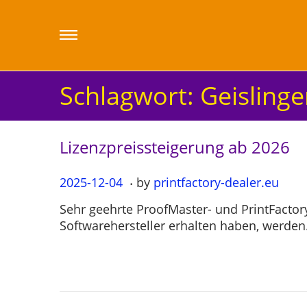
Schlagwort:
Geislinge
Lizenzpreissteigerung ab 2026
.
P
2025-12-04
2
by
printfactory-dealer.eu
o
0
Sehr geehrte ProofMaster- und PrintFact
s
2
Softwarehersteller erhalten haben, werde
t
5
e
-
d
1
o
2
n
-