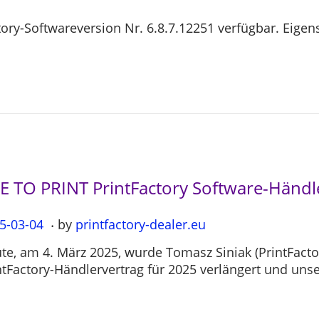
actory-Softwareversion Nr. 6.8.7.12251 verfügbar. Eig
LE TO PRINT PrintFactory Software-Händ
.
5-03-04
2
by
printfactory-dealer.eu
0
te, am 4. März 2025, wurde Tomasz Siniak (PrintFact
2
ntFactory-Händlervertrag für 2025 verlängert und uns
5
-
0