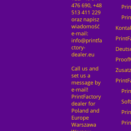
476 690, +48
Pri
513 411 229
Pri
oraz napisz
wiadomość
Kontak
e-mail:
PrintF
info@printfa
ctory-
Deuts
dealer.eu
ProofM
Call us and
Zusatz
set us a
PrintF
message by
e-mail!
Prin
PrintFactory
Sof
dealer for
Poland and
Pri
Europe
Pri
Warszawa