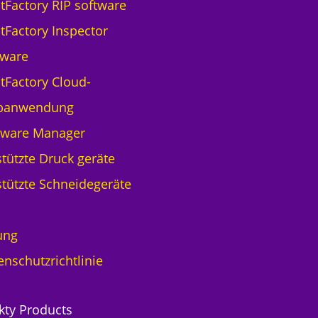
ntFactory RIP software
ntFactory Inspector
tware
ntFactory Cloud-
banwendung
tware Manager
tützte Druck geräte
tützte Schneidegeräte
ung
enschutzrichtlinie
kty Products