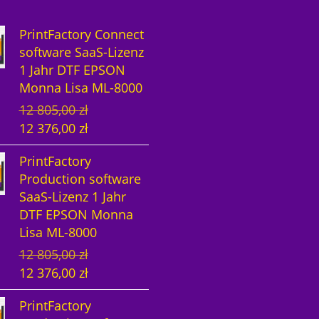
PrintFactory Connect
software SaaS-Lizenz
1 Jahr DTF EPSON
Monna Lisa ML-8000
U
A
12 805,00
zł
r
k
12 376,00
zł
s
t
PrintFactory
p
u
Production software
r
e
SaaS-Lizenz 1 Jahr
ü
l
DTF EPSON Monna
n
l
Lisa ML-8000
g
e
U
A
12 805,00
zł
l
r
r
k
12 376,00
zł
i
P
s
t
c
r
PrintFactory
p
u
h
e