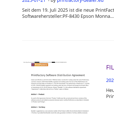
o
0
Seit dem 19. Juli 2025 ist die neue PrintF
s
2
Softwarehersteller:PF-8430 Epson Monna…
t
5
e
-
d
0
o
7
n
-
2
1
FI
P
202
o
Heu
s
Pri
t
e
d