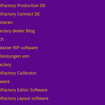
ntFactory Production DE
ntFactory Connect DE
tieren
actory dealer Blog
ch
aster RIP software
leistungen von
actory
tFactory Calibrator
tware
ntFactory Editor Software
ntFactory Layout software