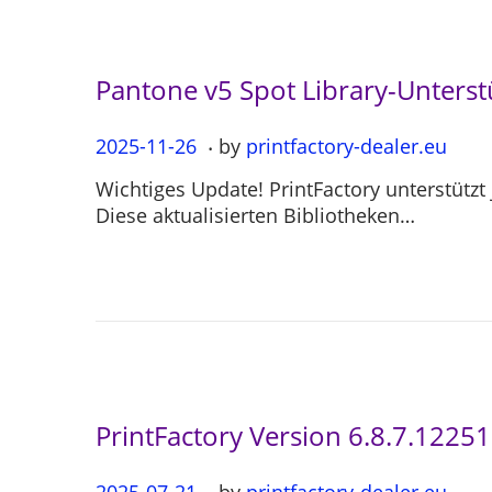
0
4
Pantone v5 Spot Library-Unterst
.
P
2025-11-26
2
by
printfactory-dealer.eu
o
0
Wichtiges Update! PrintFactory unterstützt
s
2
Diese aktualisierten Bibliotheken…
t
5
e
-
d
1
o
1
n
-
2
6
PrintFactory Version 6.8.7.12251
.
P
2025-07-21
2
by
printfactory-dealer.eu