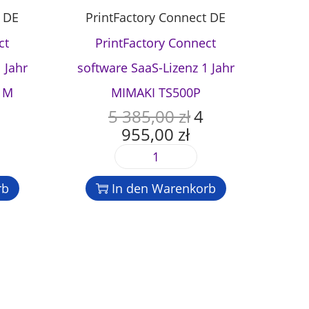
t DE
PrintFactory Connect DE
ct
PrintFactory Connect
 Jahr
software SaaS-Lizenz 1 Jahr
 M
MIMAKI TS500P
5 385,00
zł
4
U
955,00
zł
r
A
s
k
P
p
t
r
r
u
rb
In den Warenkorb
i
ü
e
n
n
l
t
g
l
F
l
e
a
i
r
c
c
P
t
h
r