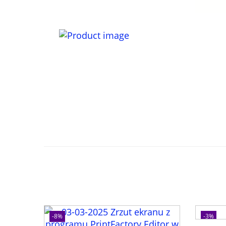
-8%
-3%