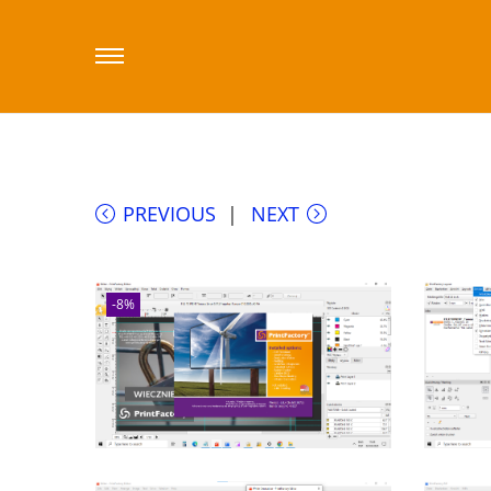
Start
/
Sklep printfactory-dealer.eu
/
PrintF
PREVIOUS
NEXT
-8%