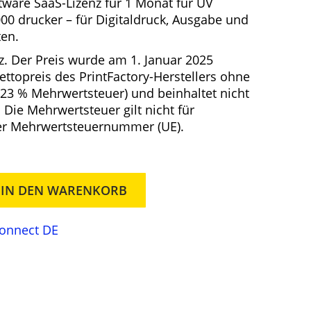
tware SaaS-Lizenz für 1 Monat für
UV
e
0 drucker – für Digitaldruck, Ausgabe und
ten.
z. Der Preis wurde am 1. Januar 2025
e
Nettopreis des PrintFactory-Herstellers ohne
r
 23 % Mehrwertsteuer) und beinhaltet nicht
P
 Die Mehrwertsteuer gilt nicht für
r
er Mehrwertsteuernummer (UE).
e
s
IN DEN WARENKORB
s
t
Connect DE
4
9
6