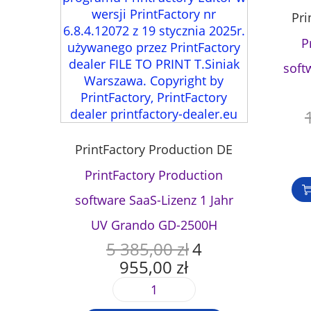
Pri
P
soft
PrintFactory Production DE
PrintFactory Production
software SaaS-Lizenz 1 Jahr
UV Grando GD-2500H
5 385,00
zł
4
U
955,00
zł
r
A
s
k
P
p
t