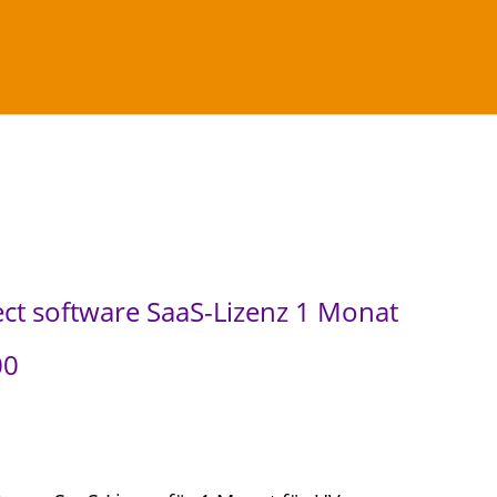
aaS-Lizenz 1 Monat UV EPSON SC-V7000
ct software SaaS-Lizenz 1 Monat
00
A
k
t
u