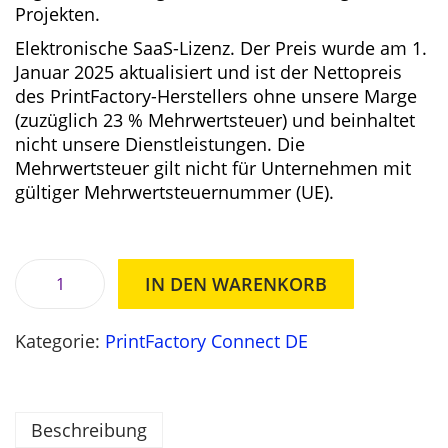
c
r
Projekten.
h
e
Elektronische SaaS-Lizenz. Der Preis wurde am 1.
e
i
Januar 2025 aktualisiert und ist der Nettopreis
r
s
des PrintFactory-Herstellers ohne unsere Marge
P
i
(zuzüglich 23 % Mehrwertsteuer) und beinhaltet
r
s
nicht unsere Dienstleistungen. Die
e
t
Mehrwertsteuer gilt nicht für Unternehmen mit
i
:
gültiger Mehrwertsteuernummer (UE).
s
1
w
2
a
3
r
9
IN DEN WARENKORB
:
7
P
1
,
r
2
0
Kategorie:
PrintFactory Connect DE
i
8
0
n
2
t
7
z
F
Beschreibung
,
ł
a