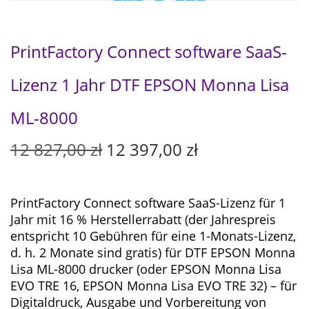
PrintFactory Connect software SaaS-
Lizenz 1 Jahr DTF EPSON Monna Lisa
ML-8000
U
A
12 827,00
zł
12 397,00
zł
r
k
s
t
p
u
PrintFactory Connect software SaaS-Lizenz für 1
r
e
Jahr mit 16 % Herstellerrabatt (der Jahrespreis
ü
l
entspricht 10 Gebühren für eine 1-Monats-Lizenz,
n
l
d. h. 2 Monate sind gratis) für
DTF EPSON Monna
g
e
Lisa ML-8000 drucker (oder EPSON Monna Lisa
l
r
EVO TRE 16, EPSON Monna Lisa EVO TRE 32) – für
i
P
Digitaldruck, Ausgabe und Vorbereitung von