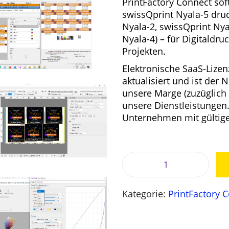
PrintFactory Connect sof
r
swissQprint Nyala-5 druc
ü
l
Nyala-2, swissQprint Nya
n
l
Nyala-4) – für Digitaldr
g
Projekten.
l
Elektronische SaaS-Lizen
i
aktualisiert und ist der 
c
unsere Marge (zuzüglich
h
unsere Dienstleistungen.
e
i
Unternehmen mit gültig
r
P
i
r
e
i
:
P
s
r
w
Kategorie:
PrintFactory 
i
a
n
r
,
t