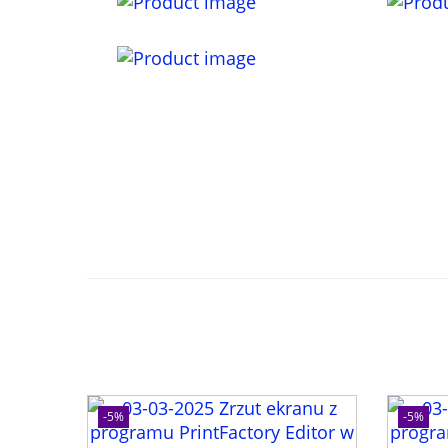
-5%
-5%