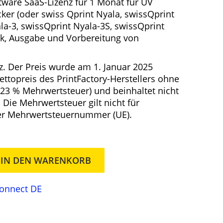
tware SaaS-Lizenz für 1 Monat für
UV
e
ker (oder swiss Qprint Nyala, swissQprint
la-3, swissQprint Nyala-3S, swissQprint
uck, Ausgabe und Vorbereitung von
e
r
z. Der Preis wurde am 1. Januar 2025
P
Nettopreis des PrintFactory-Herstellers ohne
r
 23 % Mehrwertsteuer) und beinhaltet nicht
e
 Die Mehrwertsteuer gilt nicht für
er Mehrwertsteuernummer (UE).
s
s
t
IN DEN WARENKORB
7
4
Connect DE
3