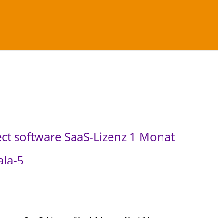
aS-Lizenz 1 Monat UV swissQprint Nyala-5
ct software SaaS-Lizenz 1 Monat
ala-5
A
k
t
u