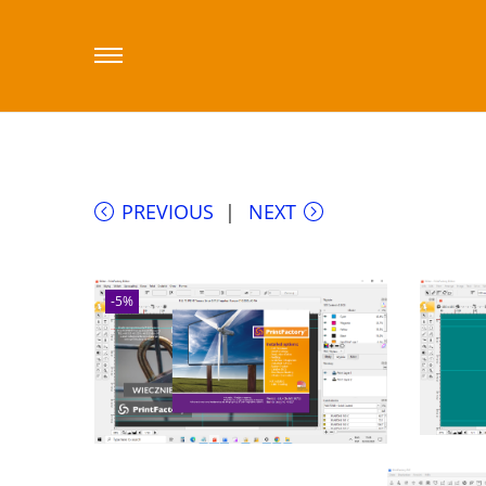
Start
/
Sklep printfactory-dealer.eu
/
PrintF
PREVIOUS
NEXT
-5%