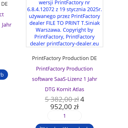
t DE
ct
 Jahr
PrintFactory Production DE
PrintFactory Production
rb
software SaaS-Lizenz 1 Jahr
DTG Kornit Atlas
5 382,00
zł
4
U
952,00
zł
r
A
s
k
P
p
t
r
r
u