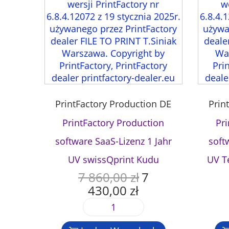
PrintFactory Production DE
Prin
PrintFactory Production
Pr
software SaaS-Lizenz 1 Jahr
soft
UV swissQprint Kudu
UV T
7 860,00
zł
7
U
430,00
zł
r
A
s
k
P
p
t
r
r
u