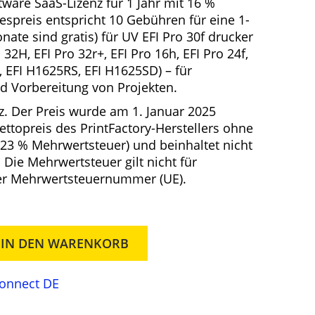
tware SaaS-Lizenz für 1 Jahr mit 16 %
e
respreis entspricht 10 Gebühren für eine 1-
l
nate sind gratis) für
UV EFI Pro 30f drucker
l
 32H, EFI Pro 32r+, EFI Pro 16h, EFI Pro 24f,
e
, EFI H1625RS, EFI H1625SD) – für
r
d Vorbereitung von Projekten.
P
z. Der Preis wurde am 1. Januar 2025
r
Nettopreis des PrintFactory-Herstellers ohne
e
 23 % Mehrwertsteuer) und beinhaltet nicht
i
 Die Mehrwertsteuer gilt nicht für
s
er Mehrwertsteuernummer (UE).
i
s
t
:
IN DEN WARENKORB
7
4
3
Connect DE
6