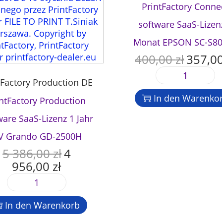
PrintFactory Conne
software SaaS-Lizen
Monat EPSON SC-S8
400,00
zł
357,0
U
r
P
tFactory Production DE
s
r
p
In den Warenko
intFactory Production
i
r
n
ware SaaS-Lizenz 1 Jahr
ü
t
n
V Grando GD-2500H
F
g
5 386,00
zł
4
a
U
l
c
956,00
zł
r
A
i
t
s
k
c
P
o
p
t
h
r
r
r
u
e
In den Warenkorb
i
y
ü
e
r