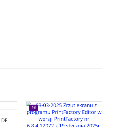
-5%
t DE