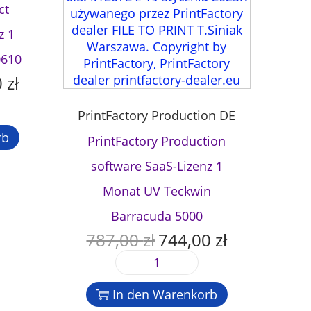
ct
z 1
0610
0
zł
A
k
PrintFactory Production DE
t
u
rb
PrintFactory Production
e
software SaaS-Lizenz 1
l
l
Monat UV Teckwin
e
Barracuda 5000
r
P
787,00
zł
744,00
zł
U
A
r
r
k
e
P
s
t
i
r
p
u
In den Warenkorb
s
i
r
e