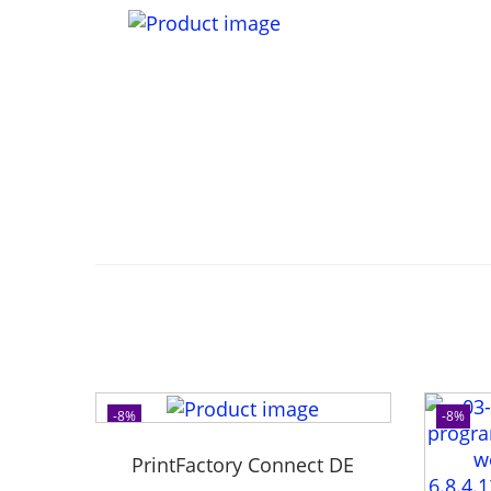
-8%
-8%
PrintFactory Connect DE