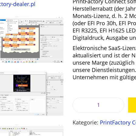
PrintFactory Connect sof
r
Herstellerrabatt (der Jah
ü
Monats-Lizenz, d. h. 2 Mo
n
(oder EFI Pro 30h, EFI Pro
g
EFI R3225, EFI H1625 LED
l
Digitaldruck, Ausgabe un
i
Elektronische SaaS-Lizen
c
aktualisiert und ist der 
h
unsere Marge (zuzüglich
e
unsere Dienstleistungen.
r
Unternehmen mit gültig
P
r
e
i
s
P
w
r
a
Kategorie:
PrintFactory 
i
r
n