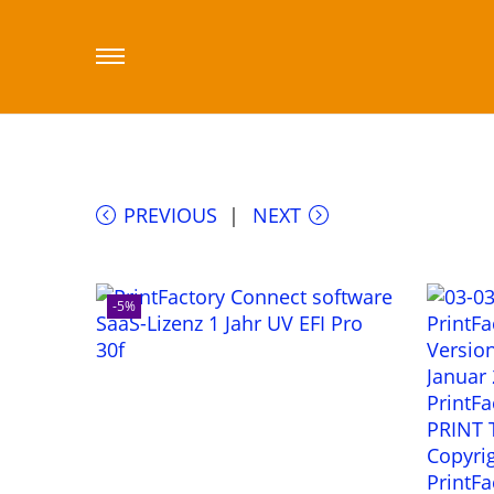
Start
/
Sklep printfactory-dealer.eu
/
PrintF
PREVIOUS
NEXT
-5%