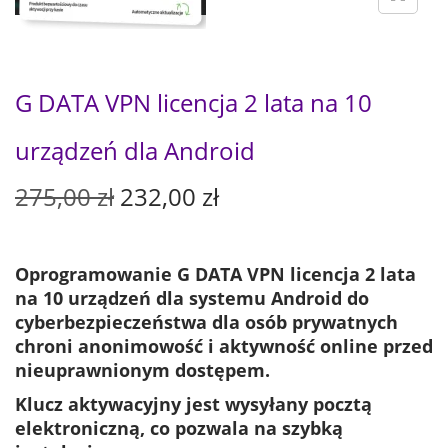
G DATA VPN licencja 2 lata na 10
urządzeń dla Android
P
A
275,00
zł
232,00
zł
i
k
e
t
r
u
Oprogramowanie G DATA VPN licencja 2 lata
w
a
na 10 urządzeń dla systemu Android do
o
l
cyberbezpieczeństwa dla osób prywatnych
t
n
chroni anonimowość i aktywność online przed
n
a
nieuprawnionym dostępem.
a
c
Klucz aktywacyjny jest wysyłany pocztą
c
e
elektroniczną, co pozwala na szybką
e
n