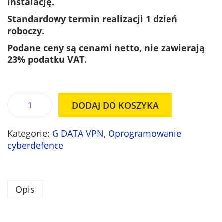
instalację.
n
a
a
w
Standardowy termin realizacji 1 dzień
w
y
roboczy.
y
n
Podane ceny są cenami netto, nie zawierają
n
o
23% podatku VAT.
o
s
s
i
i
:
ł
2
DODAJ DO KOSZYKA
i
a
3
l
:
2
Kategorie:
G DATA VPN
,
Oprogramowanie
o
2
,
cyberdefence
ś
7
0
ć
5
0
G
,
D
0
z
Opis
A
0
ł
T
.
A
z