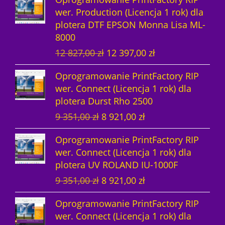
e
t
n
a
a
w
wer. Production (Licencja 1 rok) dla
r
u
a
c
w
y
plotera DTF EPSON Monna Lisa ML-
w
a
c
e
y
n
8000
o
l
e
n
n
o
P
A
12 827,00
zł
12 397,00
zł
t
n
n
a
o
s
i
k
n
a
a
w
s
i
Oprogramowanie PrintFactory RIP
e
t
a
c
w
y
i
:
wer. Connect (Licencja 1 rok) dla
r
u
c
e
y
n
ł
1
plotera Durst Rho 2500
w
a
e
n
n
o
a
4
P
A
9 351,00
zł
8 921,00
zł
o
l
n
a
o
s
:
8
i
k
t
n
a
w
s
i
1
7
Oprogramowanie PrintFactory RIP
e
t
n
a
w
y
i
:
5
6
wer. Connect (Licencja 1 rok) dla
r
u
a
c
y
n
ł
1
3
,
plotera UV ROLAND IU-1000F
w
a
c
e
n
o
a
4
0
0
P
A
9 351,00
zł
8 921,00
zł
o
l
e
n
o
s
:
8
6
0
i
k
t
n
n
a
s
i
1
7
,
Oprogramowanie PrintFactory RIP
e
t
n
a
a
w
i
:
5
6
0
z
wer. Connect (Licencja 1 rok) dla
r
u
a
c
w
y
ł
1