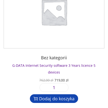
Bez kategorii
G-DATA Internet Security software 3 Years licence 5
devices
P
A
762,00
zł
719,00
zł
i
k
i
e
t
l
r
u
Dodaj do koszyka
o
w
a
ś