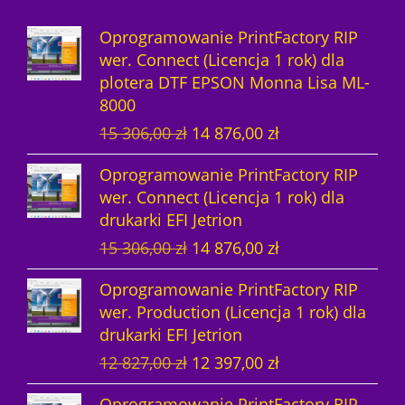
k
u
ó
t
Oprogramowanie PrintFactory RIP
t
k
w
ó
wer. Connect (Licencja 1 rok) dla
plotera DTF EPSON Monna Lisa ML-
ó
t
w
8000
w
y
P
A
15 306,00
zł
14 876,00
zł
i
k
Oprogramowanie PrintFactory RIP
e
t
wer. Connect (Licencja 1 rok) dla
r
u
drukarki EFI Jetrion
w
a
P
A
15 306,00
zł
14 876,00
zł
o
l
i
k
t
n
Oprogramowanie PrintFactory RIP
e
t
n
a
wer. Production (Licencja 1 rok) dla
r
u
a
c
drukarki EFI Jetrion
w
a
c
e
P
A
12 827,00
zł
12 397,00
zł
o
l
e
n
i
k
t
n
n
a
Oprogramowanie PrintFactory RIP