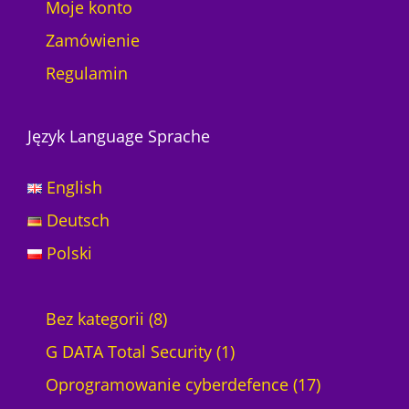
Moje konto
Zamówienie
Regulamin
Język Language Sprache
English
Deutsch
Polski
8
Bez kategorii
8
p
1
G DATA Total Security
1
r
p
1
Oprogramowanie cyberdefence
17