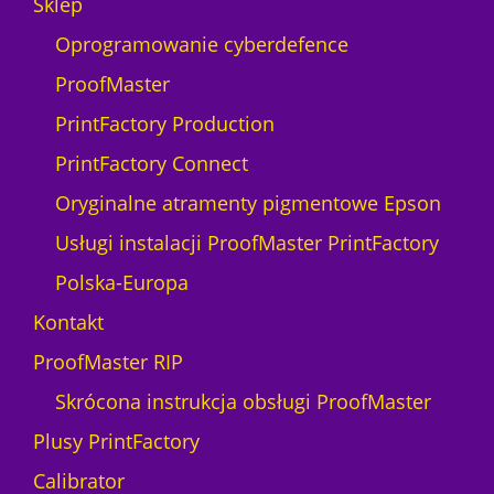
Sklep
S
r
l
Oprogramowanie cyberdefence
i
ProofMaster
c
e
PrintFactory Production
n
PrintFactory Connect
c
e
Oryginalne atramenty pigmentowe Epson
1
Usługi instalacji ProofMaster PrintFactory
d
e
Polska-Europa
v
Kontakt
i
c
ProofMaster RIP
e
Skrócona instrukcja obsługi ProofMaster
Plusy PrintFactory
Calibrator