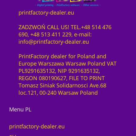
z
e
2
,
e
c
1
0
printfactory-dealer.eu
n
u
1
0
i
r
,
ZADZWOŃ CALL US! TEL.+48 514 476
e
i
0
z
690, +48 513 411 229, e-mail:
d
t
0
ł
info@printfactory-dealer.eu
l
y
.
a
s
z
PrintFactory dealer for Poland and
s
o
ł
Europe Warszawa Warsaw Poland VAT
y
f
.
PL9291635132, NIP 9291635132,
s
t
REGON 080190627, FILE TO PRINT
t
w
Tomasz Siniak Solidarnosci Ave.68
e
a
loc.121, 00-240 Warsaw Poland
m
r
u
e
Menu PL
m
1
a
Y
c
e
printfactory-dealer.eu
O
a