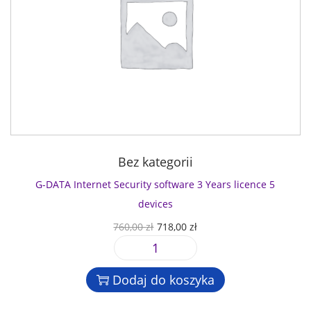
Bez kategorii
G-DATA Internet Security software 3 Years licence 5
devices
P
A
760,00
zł
718,00
zł
i
k
i
e
t
l
r
u
Dodaj do koszyka
o
w
a
ś
o
l