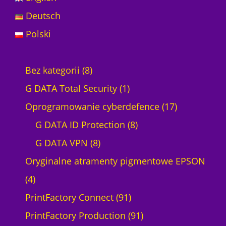
Deutsch
Polski
8
Bez kategorii
8
p
1
G DATA Total Security
1
r
p
1
Oprogramowanie cyberdefence
17
o
r
8
7
G DATA ID Protection
8
d
8
o
p
p
G DATA VPN
8
u
p
d
r
r
Oryginalne atramenty pigmentowe EPSON
4
k
r
u
o
o
4
p
t
o
k
9
d
d
PrintFactory Connect
91
r
ó
d
t
1
u
9
u
PrintFactory Production
91