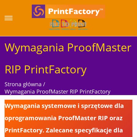
S
S
k
k
i
i
p
p
Wymagania ProofMaster
t
t
o
o
n
c
RIP PrintFactory
a
o
v
n
Strona główna
/
i
t
Wymagania ProofMaster RIP PrintFactory
g
e
a
n
Wymagania systemowe i sprzętowe dla
t
t
i
oprogramowania ProofMaster RIP oraz
o
PrintFactory. Zalecane specyfikacje dla
n