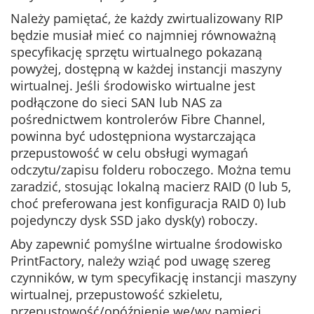
Należy pamiętać, że każdy zwirtualizowany RIP
będzie musiał mieć co najmniej równoważną
specyfikację sprzętu wirtualnego pokazaną
powyżej, dostępną w każdej instancji maszyny
wirtualnej. Jeśli środowisko wirtualne jest
podłączone do sieci SAN lub NAS za
pośrednictwem kontrolerów Fibre Channel,
powinna być udostępniona wystarczająca
przepustowość w celu obsługi wymagań
odczytu/zapisu folderu roboczego. Można temu
zaradzić, stosując lokalną macierz RAID (0 lub 5,
choć preferowana jest konfiguracja RAID 0) lub
pojedynczy dysk SSD jako dysk(y) roboczy.
Aby zapewnić pomyślne wirtualne środowisko
PrintFactory, należy wziąć pod uwagę szereg
czynników, w tym specyfikację instancji maszyny
wirtualnej, przepustowość szkieletu,
przepustowość/opóźnienie we/wy pamięci