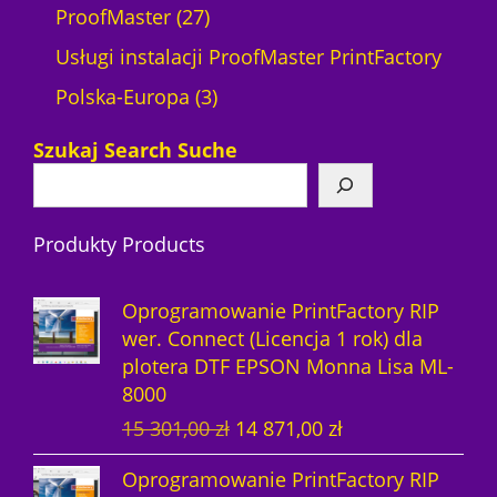
o
w
2
u
p
k
1
k
ProofMaster
27
d
7
k
r
t
p
t
Usługi instalacji ProofMaster PrintFactory
u
p
3
t
o
ó
r
ó
Polska-Europa
3
k
r
p
ó
d
w
o
w
Szukaj Search Suche
t
o
r
w
u
d
y
d
o
k
u
Produkty Products
u
d
t
k
k
u
ó
t
Oprogramowanie PrintFactory RIP
t
k
w
ó
wer. Connect (Licencja 1 rok) dla
plotera DTF EPSON Monna Lisa ML-
ó
t
w
8000
w
y
P
A
15 301,00
zł
14 871,00
zł
i
k
Oprogramowanie PrintFactory RIP
e
t