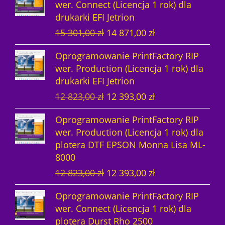
wer. Connect (Licencja 1 rok) dla
r
u
drukarki EFI Jetrion
w
a
P
A
15 301,00
zł
14 871,00
zł
o
l
i
k
t
n
Oprogramowanie PrintFactory RIP
e
t
n
a
wer. Production (Licencja 1 rok) dla
r
u
a
c
drukarki EFI Jetrion
w
a
c
e
P
A
12 823,00
zł
12 393,00
zł
o
l
e
n
i
k
t
n
n
a
Oprogramowanie PrintFactory RIP
e
t
n
a
a
w
wer. Production (Licencja 1 rok) dla
r
u
a
c
w
y
plotera DTF EPSON Monna Lisa ML-
w
a
c
e
y
n
8000
o
l
e
n
n
o
P
A
12 823,00
zł
12 393,00
zł
t
n
n
a
o
s
i
k
n
a
a
w
s
i
Oprogramowanie PrintFactory RIP
e
t
a
c
w
y
i
:
wer. Connect (Licencja 1 rok) dla
r
u
c
e
y
n
ł
1
plotera Durst Rho 2500
w
a