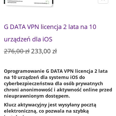
G DATA VPN licencja 2 lata na 10
urządzeń dla iOS
P
A
276,00
zł
233,00
zł
i
k
e
t
r
u
Oprogramowanie G DATA VPN licencja 2 lata
w
a
na 10 urządzeń dla systemu iOS do
o
l
cyberbezpieczeństwa dla osób prywatnych
t
n
chroni anonimowość i aktywność online przed
n
a
nieuprawnionym dostępem.
a
c
Klucz aktywacyjny jest wysyłany pocztą
c
e
elektroniczną, co pozwala na szybką
e
n