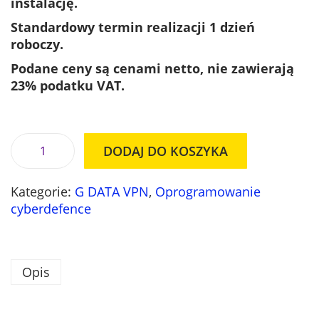
instalację.
n
a
a
w
Standardowy termin realizacji 1 dzień
w
y
roboczy.
y
n
Podane ceny są cenami netto, nie zawierają
n
o
23% podatku VAT.
o
s
s
i
i
:
ł
2
DODAJ DO KOSZYKA
i
a
3
l
:
3
Kategorie:
G DATA VPN
,
Oprogramowanie
o
2
,
cyberdefence
ś
7
0
ć
6
0
G
,
D
0
z
Opis
A
0
ł
T
.
A
z