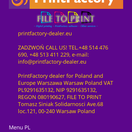
z
e
ł
1
ą
t
a
6
d
S
:
8
z
e
2
,
e
c
1
0
printfactory-dealer.eu
n
u
1
0
i
r
,
ZADZWOŃ CALL US! TEL.+48 514 476
e
i
0
z
690, +48 513 411 229, e-mail:
d
t
0
ł
info@printfactory-dealer.eu
l
y
.
a
s
z
PrintFactory dealer for Poland and
s
o
ł
Europe Warszawa Warsaw Poland VAT
y
f
.
PL9291635132, NIP 9291635132,
s
t
REGON 080190627, FILE TO PRINT
t
w
Tomasz Siniak Solidarnosci Ave.68
e
a
loc.121, 00-240 Warsaw Poland
m
r
u
e
Menu PL
m
1