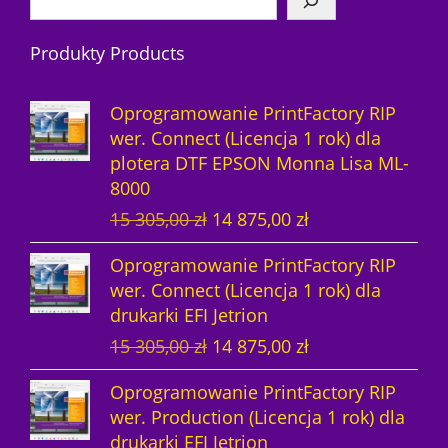
y
d
o
k
u
Produkty Products
u
d
t
k
k
u
ó
t
Oprogramowanie PrintFactory RIP
t
k
w
ó
wer. Connect (Licencja 1 rok) dla
plotera DTF EPSON Monna Lisa ML-
ó
t
w
8000
w
y
P
A
15 305,00
zł
14 875,00
zł
i
k
Oprogramowanie PrintFactory RIP
e
t
wer. Connect (Licencja 1 rok) dla
r
u
drukarki EFI Jetrion
w
a
P
A
15 305,00
zł
14 875,00
zł
o
l
i
k
t
n
Oprogramowanie PrintFactory RIP
e
t
n
a
wer. Production (Licencja 1 rok) dla
r
u
a
c
drukarki EFI Jetrion