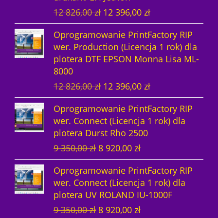
w
a
c
e
P
A
12 826,00
zł
12 396,00
zł
o
l
e
n
i
k
t
n
n
a
Oprogramowanie PrintFactory RIP
e
t
n
a
a
w
wer. Production (Licencja 1 rok) dla
r
u
a
c
w
y
plotera DTF EPSON Monna Lisa ML-
w
a
c
e
y
n
8000
o
l
e
n
n
o
P
A
12 826,00
zł
12 396,00
zł
t
n
n
a
o
s
i
k
n
a
a
w
s
i
Oprogramowanie PrintFactory RIP
e
t
a
c
w
y
i
:
wer. Connect (Licencja 1 rok) dla
r
u
c
e
y
n
ł
1
plotera Durst Rho 2500
w
a
e
n
n
o
a
4
P
A
9 350,00
zł
8 920,00
zł
o
l
n
a
o
s
:
8
i
k
t
n
a
w
s
i
1
7
Oprogramowanie PrintFactory RIP
e
t
n
a
w
y
i
:
5
5
wer. Connect (Licencja 1 rok) dla
r
u
a
c
y
n
ł
1
3
,
plotera UV ROLAND IU-1000F
w
a
c
e
n
o
a
4
0
0
P
A
9 350,00
zł
8 920,00
zł
o
l
e
n
o
s
:
8
5
0