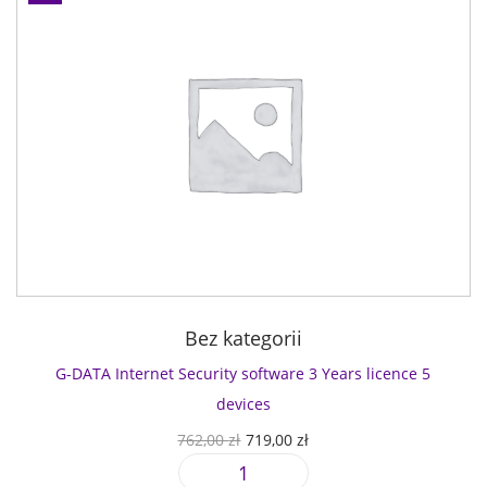
Bez kategorii
G-DATA Internet Security software 3 Years licence 5
devices
P
A
762,00
zł
719,00
zł
i
k
i