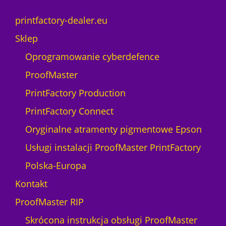
a
Y
c
e
printfactory-dealer.eu
O
a
Sklep
S
r
l
Oprogramowanie cyberdefence
i
ProofMaster
c
e
PrintFactory Production
n
PrintFactory Connect
c
e
Oryginalne atramenty pigmentowe Epson
1
Usługi instalacji ProofMaster PrintFactory
d
e
Polska-Europa
v
Kontakt
i
c
ProofMaster RIP
e
Skrócona instrukcja obsługi ProofMaster