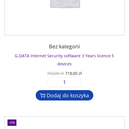
Bez kategorii
G-DATA Internet Security software 3 Years licence 5
devices
P
A
760,00
zł
718,00
zł
i
k
i
e
t
l
r
u
Dodaj do koszyka
o
w
a
ś
o
l
ć
t
n
G
n
a
-6%
-
a
c