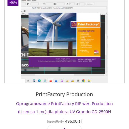
-46%
e
c
t
i
o
n
l
i
c
e
n
c
j
PrintFactory Production
a
1
Oprogramowanie PrintFactory RIP wer. Production
r
(Licencja 1 mc) dla plotera UV Grando GD-2500H
o
P
A
926,00
zł
496,00
zł
k
i
k