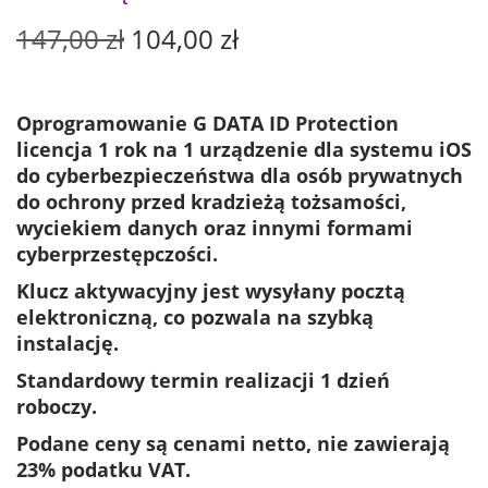
P
A
147,00
zł
104,00
zł
i
k
e
t
r
u
Oprogramowanie G DATA ID Protection
w
a
licencja 1 rok na 1 urządzenie dla systemu iOS
o
l
do cyberbezpieczeństwa dla osób prywatnych
t
n
do ochrony przed kradzieżą tożsamości,
n
a
wyciekiem danych oraz innymi formami
a
c
cyberprzestępczości.
c
e
Klucz aktywacyjny jest wysyłany pocztą
e
n
elektroniczną, co pozwala na szybką
n
a
instalację.
a
w
w
y
Standardowy termin realizacji 1 dzień
y
n
roboczy.
n
o
Podane ceny są cenami netto, nie zawierają
o
s
23% podatku VAT.
s
i