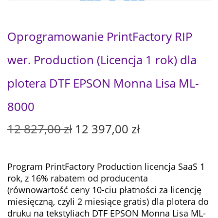
Oprogramowanie PrintFactory RIP
wer. Production (Licencja 1 rok) dla
plotera DTF EPSON Monna Lisa ML-
8000
P
A
12 827,00
zł
12 397,00
zł
i
k
e
t
r
u
Program PrintFactory Production licencja SaaS 1
w
a
rok, z 16% rabatem od producenta
o
l
(równowartość ceny 10-ciu płatności za licencję
t
n
miesięczną, czyli 2 miesiące gratis)
dla
plotera do
n
a
druku na tekstyliach DTF EPSON Monna Lisa ML-