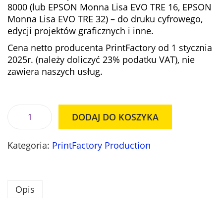
a
c
8000 (lub EPSON Monna Lisa EVO TRE 16, EPSON
c
e
Monna Lisa EVO TRE 32) – do druku cyfrowego,
e
n
edycji projektów graficznych i inne.
n
a
Cena netto producenta PrintFactory od 1 stycznia
a
w
2025r. (należy doliczyć 23% podatku VAT), nie
w
y
zawiera naszych usług.
y
n
n
o
o
s
s
i
DODAJ DO KOSZYKA
i
:
i
ł
1
l
a
2
Kategoria:
PrintFactory Production
o
:
3
ś
1
9
ć
2
7
O
Opis
8
,
p
2
0
r
7
0
o