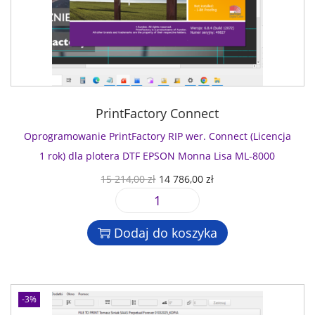
PrintFactory Connect
Oprogramowanie PrintFactory RIP wer. Connect (Licencja
1 rok) dla plotera DTF EPSON Monna Lisa ML-8000
P
A
15 214,00
zł
14 786,00
zł
i
k
i
e
t
l
r
u
Dodaj do koszyka
o
w
a
ś
o
l
ć
t
n
O
n
a
-3%
p
a
c