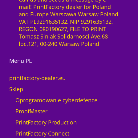
F
0
z
r
n
mail! PrintFactory dealer for Poland
a
0
ł
a
c
and Europe Warszawa Warsaw Poland
c
.
D
j
VAT PL9291635132, NIP 9291635132,
t
z
T
a
REGON 080190627, FILE TO PRINT
o
ł
F
1
Tomasz Siniak Solidarnosci Ave.68
r
.
E
m
loc.121, 00-240 Warsaw Poland
y
P
i
R
S
e
I
Menu PL
O
s
P
N
i
w
M
printfactory-dealer.eu
ą
e
o
c
Sklep
r
n
)
.
n
Oprogramowanie cyberdefence
d
P
a
l
ProofMaster
r
L
a
o
i
PrintFactory Production
p
d
s
l
PrintFactory Connect
u
a
o