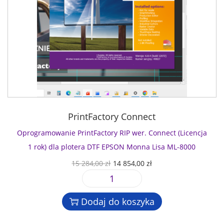
PrintFactory Connect
Oprogramowanie PrintFactory RIP wer. Connect (Licencja
1 rok) dla plotera DTF EPSON Monna Lisa ML-8000
P
A
15 284,00
zł
14 854,00
zł
i
k
i
e
t
l
r
u
Dodaj do koszyka
o
w
a
ś
o
l