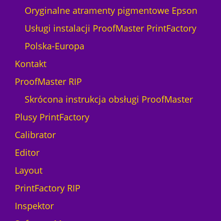
c
M
Oryginalne atramenty pigmentowe Epson
t
t
L
e
Usługi instalacji ProofMaster PrintFactory
i
-
r
o
8
Polska-Europa
a
n
0
D
Kontakt
(
0
T
L
0
ProofMaster RIP
G
i
E
Skrócona instrukcja obsługi ProofMaster
c
p
e
Plusy PrintFactory
s
n
o
Calibrator
c
n
j
Editor
S
a
u
Layout
1
r
m
PrintFactory RIP
e
i
C
Inspektor
e
o
s