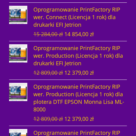
i
k
Oprogramowanie PrintFactory RIP
e
t
wer. Connect (Licencja 1 rok) dla
r
u
drukarki EFI Jetrion
w
a
P
A
15 284,00
zł
14 854,00
zł
o
l
i
k
t
n
Oprogramowanie PrintFactory RIP
e
t
n
a
wer. Production (Licencja 1 rok) dla
r
u
a
c
drukarki EFI Jetrion
w
a
c
e
P
A
12 809,00
zł
12 379,00
zł
o
l
e
n
i
k
t
n
n
a
Oprogramowanie PrintFactory RIP
e
t
n
a
a
w
wer. Production (Licencja 1 rok) dla
r
u
a
c
w
y
plotera DTF EPSON Monna Lisa ML-
w
a
c
e
y
n
8000
o
l
e
n
n
o
P
A
12 809,00
zł
12 379,00
zł
t
n
n
a
o
s
i
k
n
a
a
w
s
i
Oprogramowanie PrintFactory RIP
e
t
a
c