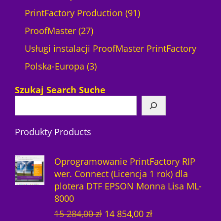
0
r
ó
d
t
1
u
9
u
PrintFactory Production
91
0
o
w
2
u
p
k
1
k
ProofMaster
27
d
7
k
r
t
p
t
Usługi instalacji ProofMaster PrintFactory
u
p
3
t
o
ó
r
ó
Polska-Europa
3
k
r
p
ó
d
w
o
w
Szukaj Search Suche
t
o
r
w
u
d
y
d
o
k
u
Produkty Products
u
d
t
k
k
u
ó
t
Oprogramowanie PrintFactory RIP
t
k
w
ó
wer. Connect (Licencja 1 rok) dla
plotera DTF EPSON Monna Lisa ML-
ó
t
w
8000
w
y
P
A
15 284,00
zł
14 854,00
zł