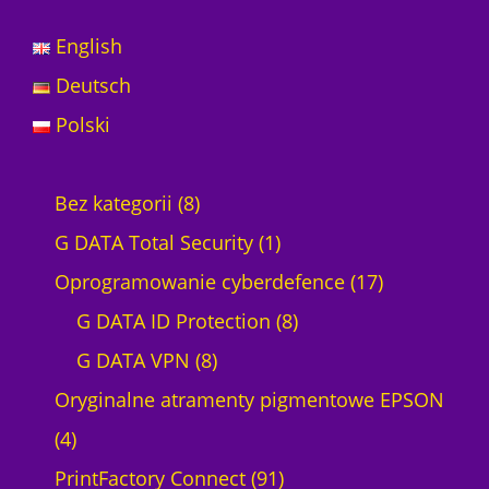
p
s
English
o
n
Deutsch
S
Polski
u
r
e
8
Bez kategorii
8
C
o
p
1
G DATA Total Security
1
l
r
p
1
Oprogramowanie cyberdefence
17
o
r
o
r
8
7
G DATA ID Protection
8
S
d
8
o
p
p
G DATA VPN
8
C
-
u
p
d
r
r
Oryginalne atramenty pigmentowe EPSON
F
4
k
r
u
o
o
4
3
0
p
t
o
k
9
d
d
PrintFactory Connect
91