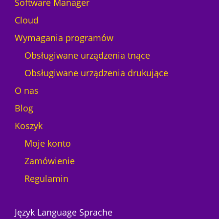
Software Manager
l
i
o
Cloud
ą
r
c
Wymagania programów
S
)
C
Obsługiwane urządzenia tnące
d
-
l
Obsługiwane urządzenia drukujące
F
a
3
O nas
p
0
l
Blog
0
o
0
Koszyk
t
e
Moje konto
r
Zamówienie
a
D
Regulamin
T
G
E
Język Language Sprache