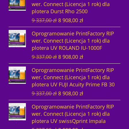
w
y
i
:
wer. Connect (Licencja 1 rok) dla
r
u
c
e
y
n
ł
1
plotera Durst Rho 2500
w
a
e
n
n
o
a
4
P
A
9 337,00
zł
8 908,00
zł
o
l
n
a
o
s
:
8
i
k
t
n
a
w
s
i
1
5
Oprogramowanie PrintFactory RIP
e
t
n
a
w
y
i
:
5
4
wer. Connect (Licencja 1 rok) dla
r
u
a
c
y
n
ł
1
2
,
plotera UV ROLAND IU-1000F
w
a
c
e
n
o
a
4
8
0
P
A
9 337,00
zł
8 908,00
zł
o
l
e
n
o
s
:
8
4
0
i
k
t
n
n
a
s
i
1
5
,
Oprogramowanie PrintFactory RIP
e
t
n
a
a
w
i
:
5
4
0
z
wer. Connect (Licencja 1 rok) dla
r
u
a
c
w
y
ł
1
2
,
0
ł
plotera UV FUJI Acuity Prime FB 30
w
a
c
e
y
n
a
2
8
0
.
P
A
9 337,00
zł
8 908,00
zł
o
l
e
n
n
o
:
3
4
0
z
i
k
t
n
n
a
o
s
1
7
,
ł
Oprogramowanie PrintFactory RIP
e
t
n
a
a
w
s
i
2
9
0
z
.
wer. Connect (Licencja 1 rok) dla
r
u
a
c
w
y
i
:
8
,
0
ł
plotera UV swissQprint Impala
w
a
c
e
y
n
ł
1
0
0
.