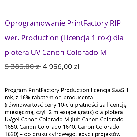
Oprogramowanie PrintFactory RIP
wer. Production (Licencja 1 rok) dla
plotera UV Canon Colorado M
P
A
5 386,00
zł
4 956,00
zł
i
k
e
t
r
u
Program PrintFactory Production licencja SaaS 1
w
a
rok, z 16% rabatem od producenta
o
l
(równowartość ceny 10-ciu płatności za licencję
t
n
miesięczną, czyli 2 miesiące gratis)
dla
plotera
n
a
UVgel Canon Colorado M (lub Canon Colorado
a
c
1650, Canon Colorado 1640, Canon Colorado
c
e
1630) – do druku cyfrowego, edycji projektów