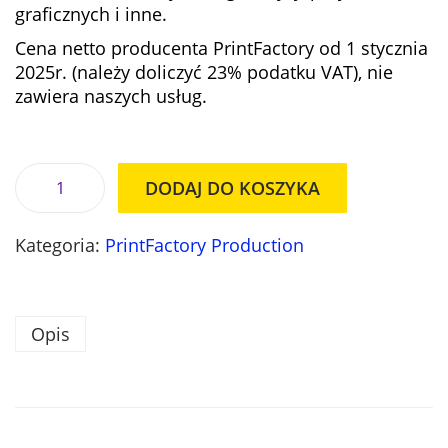
e
n
graficznych i inne.
n
a
Cena netto producenta PrintFactory od 1 stycznia
a
w
2025r. (należy doliczyć 23% podatku VAT), nie
w
y
zawiera naszych usług.
y
n
n
o
o
s
s
i
DODAJ DO KOSZYKA
i
:
i
ł
4
l
a
9
Kategoria:
PrintFactory Production
o
:
5
ś
5
6
ć
3
,
O
Opis
8
0
p
6
0
r
,
o
0
z
g
0
ł
r