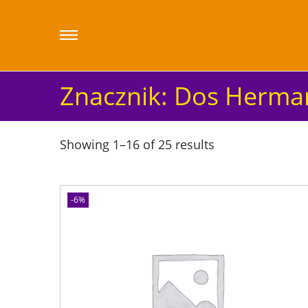
Znacznik:
Dos Herma
Showing
1
–
16
of 25 results
-6%