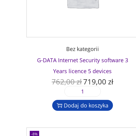
Bez kategorii
G-DATA Internet Security software 3
Years licence 5 devices
762,00
zł
719,00
zł
P
A
i
k
i
e
t
l
r
u
Dodaj do koszyka
o
w
a
ś
o
l
ć
t
n
G
n
a
-8%