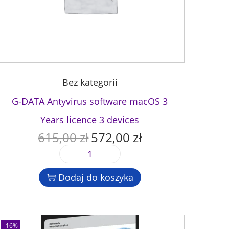
Bez kategorii
G-DATA Antyvirus software macOS 3
Years licence 3 devices
615,00
zł
572,00
zł
P
A
i
k
i
e
t
l
r
u
Dodaj do koszyka
o
w
a
ś
o
l
ć
t
n
G
n
a
-16%