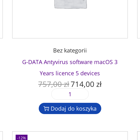
Bez kategorii
G-DATA Antyvirus software macOS 3
Years licence 5 devices
757,00
zł
714,00
zł
P
A
i
k
i
e
t
l
r
u
Dodaj do koszyka
o
w
a
ś
o
l
ć
t
n
G
n
a
-12%