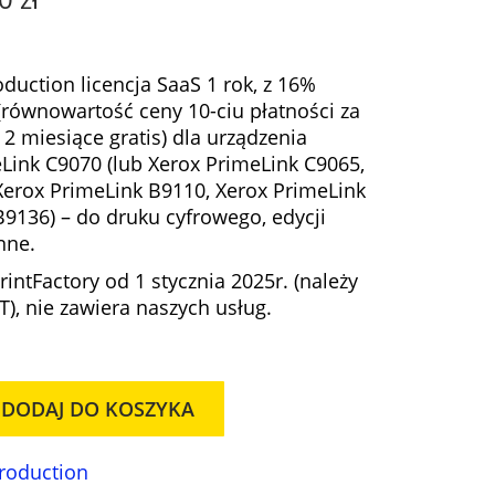
k
t
u
duction licencja SaaS 1 rok, z 16%
a
równowartość ceny 10-ciu płatności za
l
i 2 miesiące gratis)
dla
urządzenia
n
Link C9070 (lub Xerox PrimeLink C9065,
a
Xerox PrimeLink B9110, Xerox PrimeLink
c
9136) – do druku cyfrowego, edycji
e
nne.
n
intFactory od 1 stycznia 2025r. (należy
a
), nie zawiera naszych usług.
w
y
n
o
DODAJ DO KOSZYKA
s
i
:
Production