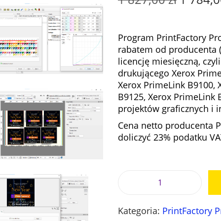
i
e
r
Program PrintFactory Pro
w
rabatem od producenta (
o
licencję miesięczną, czyl
t
drukującego Xerox Prime
n
Xerox PrimeLink B9100, 
a
B9125, Xerox PrimeLink B
c
projektów graficznych i i
e
Cena netto producenta Pr
n
doliczyć 23% podatku VAT
a
w
y
n
o
i
s
l
i
Kategoria:
PrintFactory 
o