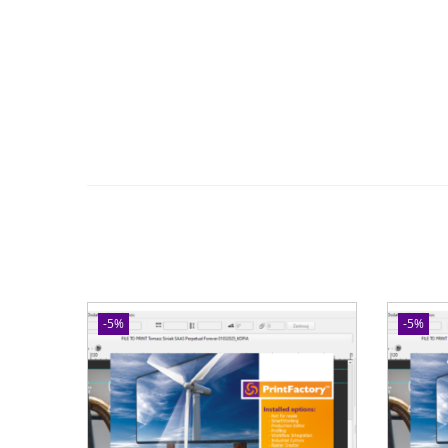
-5%
-5%