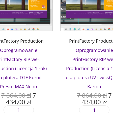
o
k
)
d
l
a
u
intFactory Production
PrintFactory Product
r
z
Oprogramowanie
Oprogramowanie
ą
rintFactory RIP wer.
PrintFactory RIP we
d
z
uction (Licencja 1 rok)
Production (Licencja 1
e
a plotera DTF Kornit
dla plotera UV swissQ
n
i
Presto MAX Neon
Karibu
a
7 864,00
zł
7
7 864,00
zł
7
P
P
X
434,00
zł
434,00
zł
i
i
A
A
e
e
e
k
k
r
i
i