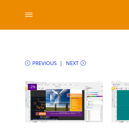
Strona główna
/
Sklep printfactory-dealer.
Oprogramowanie PrintFactory RIP wer. Prod
PREVIOUS
NEXT
-2%