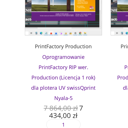
PrintFactory Production
Pr
Oprogramowanie
PrintFactory RIP wer.
P
Production (Licencja 1 rok)
Prod
dla plotera UV swissQprint
dl
Nyala-5
7 864,00
zł
7
P
434,00
zł
i
A
e
k
i