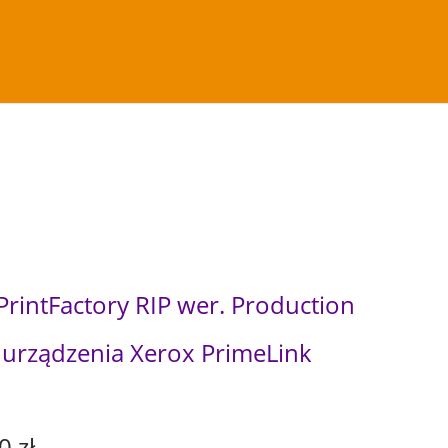
ink C9070
intFactory RIP wer. Production
la urządzenia Xerox PrimeLink
A
00
zł