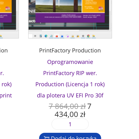
ion
PrintFactory Production
Oprogramowanie
r.
PrintFactory RIP wer.
 rok)
Production (Licencja 1 rok)
print
dla plotera UV EFI Pro 30f
7 864,00
zł
7
P
434,00
zł
i
A
e
k
i
r
t
l
w
u
Dodaj do koszyka