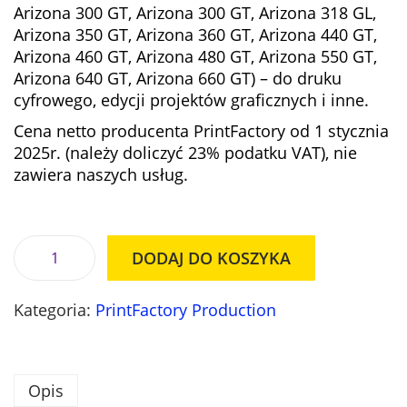
e
n
Arizona 300 GT, Arizona 300 GT, Arizona 318 GL,
n
a
Arizona 350 GT, Arizona 360 GT, Arizona 440 GT,
a
w
Arizona 460 GT, Arizona 480 GT, Arizona 550 GT,
w
y
Arizona 640 GT, Arizona 660 GT) – do druku
y
n
cyfrowego, edycji projektów graficznych i inne.
n
o
Cena netto producenta PrintFactory od 1 stycznia
o
s
2025r. (należy doliczyć 23% podatku VAT), nie
s
i
zawiera naszych usług.
i
:
ł
4
a
9
:
4
DODAJ DO KOSZYKA
5
8
i
3
,
l
7
0
Kategoria:
PrintFactory Production
o
7
0
ś
,
ć
0
z
O
Opis
0
ł
p