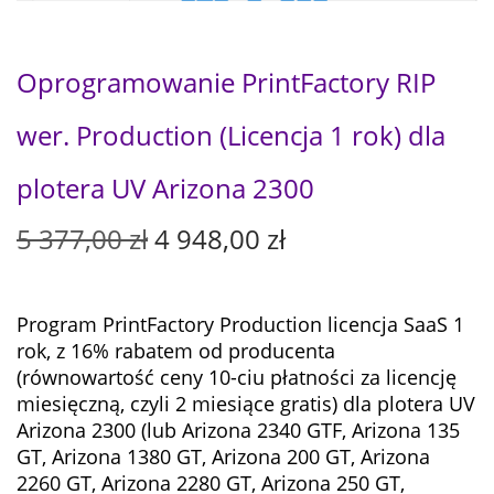
Oprogramowanie PrintFactory RIP
wer. Production (Licencja 1 rok) dla
plotera UV Arizona 2300
P
A
5 377,00
zł
4 948,00
zł
i
k
e
t
r
u
Program PrintFactory Production licencja SaaS 1
w
a
rok, z 16% rabatem od producenta
o
l
(równowartość ceny 10-ciu płatności za licencję
t
n
miesięczną, czyli 2 miesiące gratis)
dla
plotera UV
n
a
Arizona 2300 (lub Arizona 2340 GTF, Arizona 135
a
c
GT, Arizona 1380 GT, Arizona 200 GT, Arizona
c
e
2260 GT, Arizona 2280 GT, Arizona 250 GT,