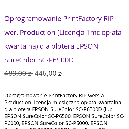
Oprogramowanie PrintFactory RIP
wer. Production (Licencja 1mc opłata
kwartalna) dla plotera EPSON
SureColor SC-P6500D
P
A
489,00
zł
446,00
zł
i
k
e
t
r
u
Oprogramowanie PrintFactory RIP wersja
w
a
Production licencja miesięczna opłata kwartalna
o
l
dla plotera EPSON SureColor SC-P6500D (lub
t
n
EPSON SureColor SC-P6500, EPSON SureColor SC-
n
a
P6000, EPSON SureColor SC-P5000, EPSON
a
c