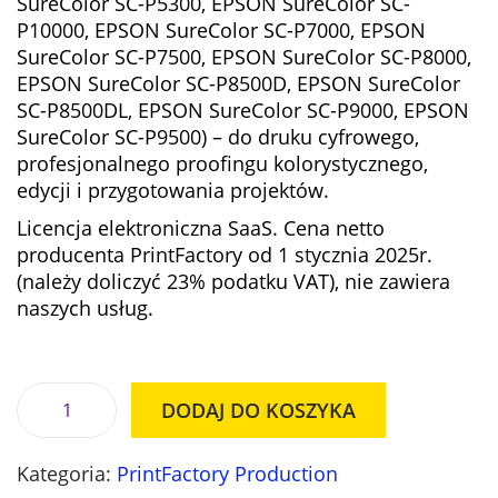
SureColor SC-P5300, EPSON SureColor SC-
c
e
P10000, EPSON SureColor SC-P7000, EPSON
e
n
SureColor SC-P7500, EPSON SureColor SC-P8000,
n
a
EPSON SureColor SC-P8500D, EPSON SureColor
a
w
SC-P8500DL, EPSON SureColor SC-P9000, EPSON
w
y
SureColor SC-P9500) – do druku cyfrowego,
y
n
profesjonalnego proofingu kolorystycznego,
n
o
edycji i przygotowania projektów.
o
s
Licencja elektroniczna SaaS. Cena netto
s
i
producenta PrintFactory od 1 stycznia 2025r.
i
:
(należy doliczyć 23% podatku VAT), nie zawiera
ł
4
naszych usług.
a
4
:
6
4
,
8
0
DODAJ DO KOSZYKA
9
0
i
,
l
0
z
Kategoria:
PrintFactory Production
o