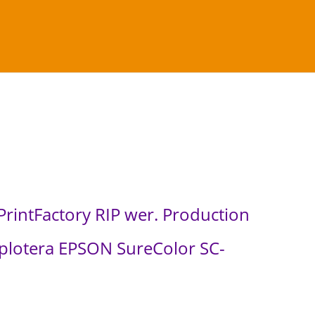
 SC-T3100
intFactory RIP wer. Production
a plotera EPSON SureColor SC-
A