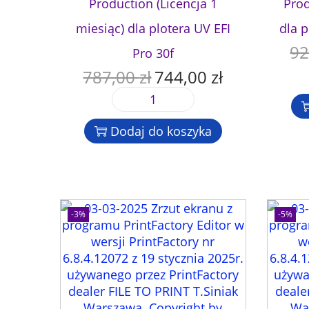
Production (Licencja 1
Prod
miesiąc) dla plotera UV EFI
dla p
92
Pro 30f
787,00
zł
744,00
zł
P
A
i
k
i
e
t
l
r
u
Dodaj do koszyka
o
w
a
ś
o
l
ć
t
n
O
n
a
p
a
c
-3%
-5%
r
c
e
o
e
n
g
n
a
r
a
w
a
w
y
m
y
n