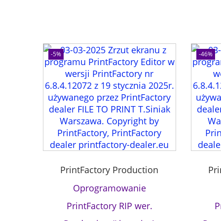
-5%
-46%
PrintFactory Production
Pr
Oprogramowanie
PrintFactory RIP wer.
P