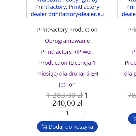
o
n
o
w
o
s
a
s
i
n
i
:
PrintFactory Production
Pr
i
ł
7
Oprogramowanie
e
a
4
P
:
4
PrintFactory RIP wer.
P
r
7
,
Production (Licencja 1
Prod
i
8
0
n
7
0
miesiąc) dla drukarki EFI
dla 
t
,
Jetrion
F
0
z
a
1 283,00
zł
1
78
0
ł
P
c
240,00
zł
.
i
A
t
z
e
k
o
i
ł
r
t
r
l
.
w
u
Dodaj do koszyka
y
o
o
a