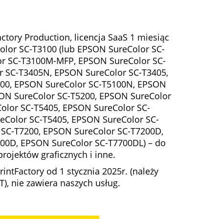
k
t
u
tory Production, licencja SaaS 1 miesiąc
a
olor SC-T3100 (lub EPSON SureColor SC-
r SC-T3100M-MFP, EPSON SureColor SC-
n
r SC-T3405N, EPSON SureColor SC-T3405,
a
00, EPSON SureColor SC-T5100N, EPSON
c
SON SureColor SC-T5200, EPSON SureColor
e
olor SC-T5405, EPSON SureColor SC-
n
Color SC-T5405, EPSON SureColor SC-
a
 SC-T7200, EPSON SureColor SC-T7200D,
w
00D, EPSON SureColor SC-T7700DL) – do
y
projektów graficznych i inne.
n
intFactory od 1 stycznia 2025r. (należy
o
), nie zawiera naszych usług.
s