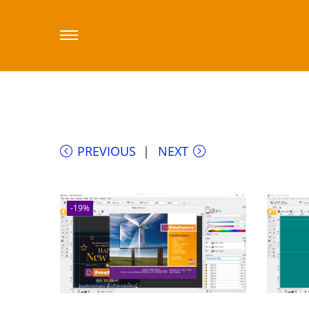
Strona główna
/
Sklep printfactory-dealer.
Oprogramowanie PrintFactory RIP wer. Pro
PREVIOUS
NEXT
-19%