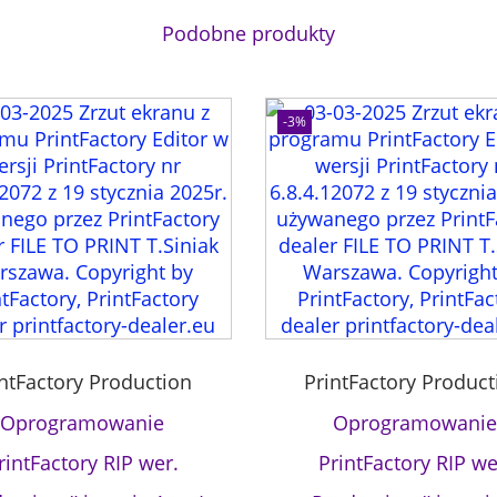
.
Podobne produkty
P
r
o
-3%
d
u
c
t
i
o
n
(
L
i
intFactory Production
PrintFactory Product
c
e
Oprogramowanie
Oprogramowanie
n
rintFactory RIP wer.
PrintFactory RIP we
c