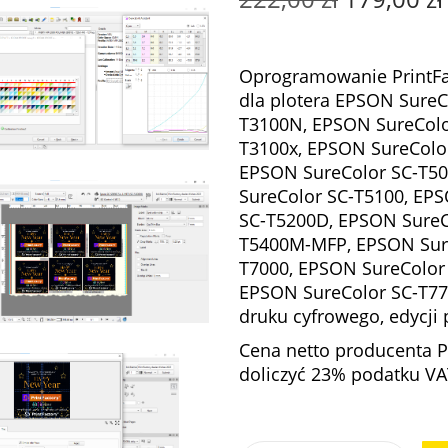
i
e
r
Oprogramowanie PrintFac
w
dla
plotera EPSON SureC
o
l
T3100N, EPSON SureColo
t
T3100x, EPSON SureColo
n
EPSON SureColor SC-T50
a
SureColor SC-T5100, EP
c
SC-T5200D, EPSON SureC
e
T5400M-MFP, EPSON Sure
n
T7000, EPSON SureColor
a
EPSON SureColor SC-T77
w
druku cyfrowego, edycji 
y
Cena netto producenta Pr
n
doliczyć 23% podatku VAT
o
s
i
i
: