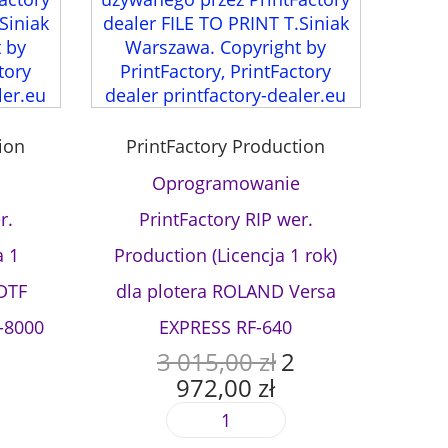
ion
PrintFactory Production
Oprogramowanie
r.
PrintFactory RIP wer.
a 1
Production (Licencja 1 rok)
 DTF
dla plotera ROLAND Versa
-8000
EXPRESS RF-640
3 015,00
zł
2
P
972,00
zł
i
A
e
k
i
r
t