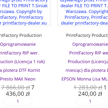
(
L
i
c
e
n
intFactory Production
PrintFactory Product
c
Oprogramowanie
Oprogramowanie
j
a
rintFactory RIP wer.
PrintFactory RIP we
1
uction (Licencja 1 rok)
Production (Licencj
r
o
a plotera DTF Kornit
miesiąc) dla plotera
k
Presto MAX Neon
EPSON Monna Lisa ML
)
d
7 866,00
zł
7
1 283,00
zł
1
P
P
l
436,00
zł
240,00
zł
i
i
A
A
a
e
e
k
k
p
i
i
r
r
t
t