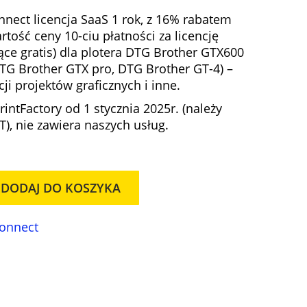
u
nect licencja SaaS 1 rok, z 16% rabatem
a
ość ceny 10-ciu płatności za licencję
l
ące gratis)
dla
plotera DTG Brother GTX600
n
DTG Brother GTX pro, DTG Brother GT-4) –
a
ji projektów graficznych i inne.
c
intFactory od 1 stycznia 2025r. (należy
e
), nie zawiera naszych usług.
n
a
w
y
DODAJ DO KOSZYKA
n
o
s
Connect
i
:
7
1