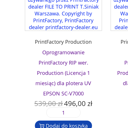
PrintFactory Production
Pr
Oprogramowanie
PrintFactory RIP wer.
P
Production (Licencja 1
Prod
miesiąc) dla plotera UV
dl
EPSON SC-V7000
539,00
zł
496,00
zł
P
A
i
k
i
e
t
l
r
u
Dodaj do koszyka