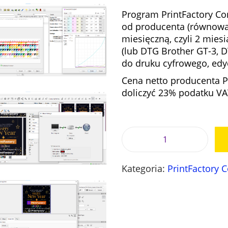
r
Program PrintFactory Con
w
od producenta (równowart
o
miesięczną, czyli 2 miesi
t
(lub DTG Brother GT-3, 
n
do druku cyfrowego, edyc
a
Cena netto producenta Pr
c
doliczyć 23% podatku VAT
e
n
a
w
y
i
n
l
o
Kategoria:
PrintFactory 
o
s
ś
i
ć
ł
O
a
p