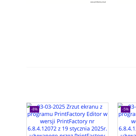
-8%
-5%