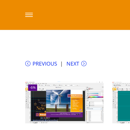
Strona główna
/
Sklep printfactory-dealer.
Oprogramowanie PrintFactory RIP wer. Conn
PREVIOUS
NEXT
-6%