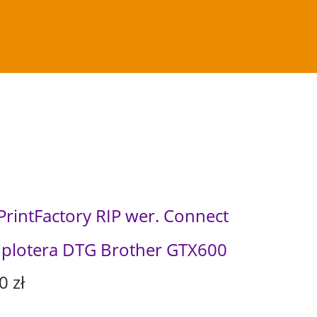
intFactory RIP wer. Connect
la plotera DTG Brother GTX600
A
00
zł
k
t