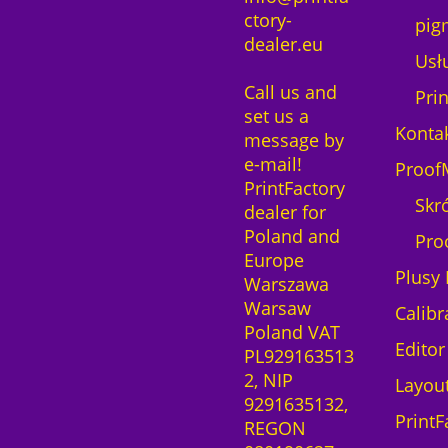
ctory-
pig
dealer.eu
Usłu
Call us and
Pri
set us a
Konta
message by
e-mail!
Proof
PrintFactory
Skr
dealer for
Poland and
Pro
Europe
Plusy 
Warszawa
Warsaw
Calibr
Poland VAT
Editor
PL929163513
2, NIP
Layou
9291635132,
PrintF
REGON