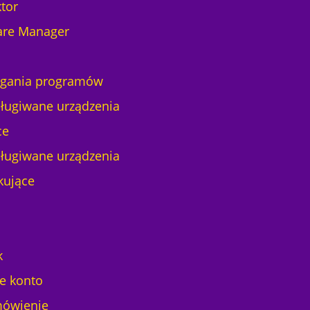
tor
are Manager
ania programów
ługiwane urządzenia
ce
ługiwane urządzenia
kujące
k
e konto
ówienie