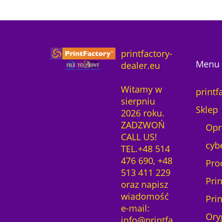
1
3
printfactory-
Menu 
dealer.eu
Witamy w
printf
sierpniu
Sklep
2026 roku.
ZADZWOŃ
Opr
CALL US!
cyb
TEL.+48 514
476 690, +48
Pro
513 411 229
Pri
oraz napisz
wiadomość
Pri
e-mail:
Ory
info@printfa