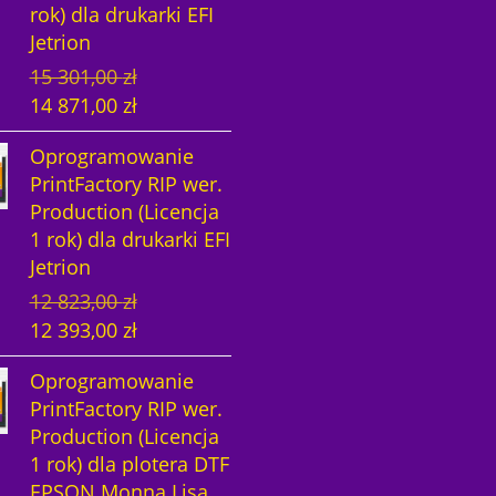
rok) dla drukarki EFI
t
n
Jetrion
n
a
P
A
15 301,00
zł
a
c
i
k
14 871,00
zł
c
e
e
t
e
n
Oprogramowanie
r
u
n
a
PrintFactory RIP wer.
w
a
a
w
Production (Licencja
o
l
w
y
1 rok) dla drukarki EFI
t
n
y
n
Jetrion
n
a
n
o
P
A
12 823,00
zł
a
c
o
s
i
k
12 393,00
zł
c
e
s
i
e
t
e
n
i
:
Oprogramowanie
r
u
n
a
ł
1
PrintFactory RIP wer.
w
a
a
w
a
4
Production (Licencja
o
l
w
y
:
8
1 rok) dla plotera DTF
t
n
y
n
1
7
EPSON Monna Lisa