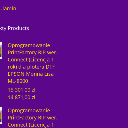
ulamin
kty Products
Oprogramowanie
PrintFactory RIP wer.
Connect (Licencja 1
rok) dla plotera DTF
EPSON Monna Lisa
ML-8000
P
A
15 301,00
zł
i
k
14 871,00
zł
e
t
Oprogramowanie
r
u
PrintFactory RIP wer.
w
a
Connect (Licencja 1
o
l