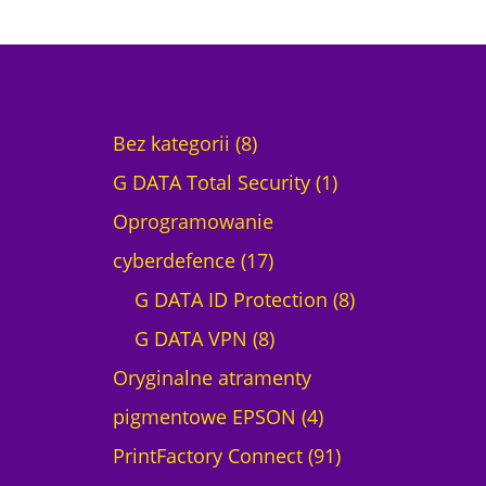
8
Bez kategorii
8
p
1
G DATA Total Security
1
r
p
Oprogramowanie
o
1
r
cyberdefence
17
d
7
o
8
G DATA ID Protection
8
u
p
8
d
p
G DATA VPN
8
k
r
p
u
r
Oryginalne atramenty
t
o
r
4
k
o
pigmentowe EPSON
4
ó
d
o
p
t
9
d
PrintFactory Connect
91