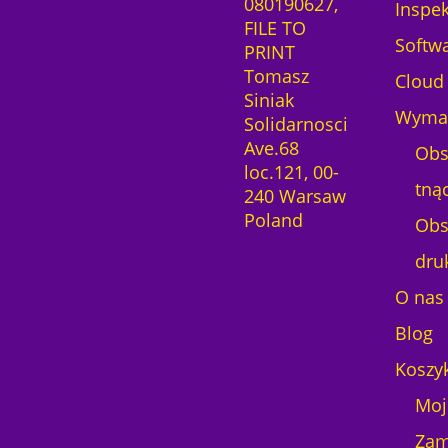
080190627,
Inspek
FILE TO
Softw
PRINT
Tomasz
Cloud
Siniak
Wymag
Solidarnosci
Ave.68
Obs
loc.121, 00-
tną
240 Warsaw
Poland
Obs
dru
O nas
Blog
Koszy
Moj
Zam