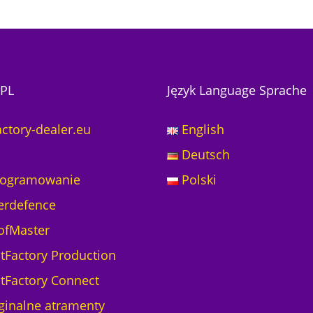
PL
Język Language Sprache
actory-dealer.eu
English
Deutsch
ogramowanie
Polski
erdefence
ofMaster
ntFactory Production
ntFactory Connect
ginalne atramenty