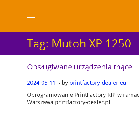
Tag:
Mutoh XP 1250
Obsługiwane urządzenia tnące
.
P
2024-05-11
2
by
printfactory-dealer.eu
o
0
Oprogramowanie PrintFactory RIP w ramach
s
2
Warszawa printfactory-dealer.pl
t
4
e
-
d
0
o
5
n
-