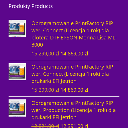
Produkty Products
u
d
t
k
k
u
ó
t
Oprogramowanie PrintFactory RIP
t
k
w
ó
wer. Connect (Licencja 1 rok) dla
plotera DTF EPSON Monna Lisa ML-
ó
t
w
8000
w
y
P
A
15 299,00
zł
14 869,00
zł
i
k
Oprogramowanie PrintFactory RIP
e
t
wer. Connect (Licencja 1 rok) dla
r
u
drukarki EFI Jetrion
w
a
P
A
15 299,00
zł
14 869,00
zł
o
l
i
k
t
n
Oprogramowanie PrintFactory RIP
e
t
n
a
wer. Production (Licencja 1 rok) dla
r
u
a
c
drukarki EFI Jetrion
w
a
c
e
P
A
12 821,00
zł
12 391,00
zł
o
l
e
n