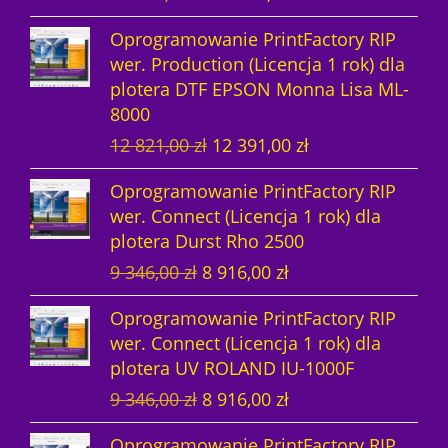
i
k
t
n
n
a
Oprogramowanie PrintFactory RIP
e
t
n
a
a
w
wer. Production (Licencja 1 rok) dla
r
u
a
c
w
y
plotera DTF EPSON Monna Lisa ML-
w
a
c
e
y
n
8000
o
l
e
n
n
o
P
A
12 821,00
zł
12 391,00
zł
t
n
n
a
o
s
i
k
n
a
a
w
s
i
Oprogramowanie PrintFactory RIP
e
t
a
c
w
y
i
:
wer. Connect (Licencja 1 rok) dla
r
u
c
e
y
n
ł
1
plotera Durst Rho 2500
w
a
e
n
n
o
a
4
P
A
9 346,00
zł
8 916,00
zł
o
l
n
a
o
s
:
8
i
k
t
n
a
w
s
i
1
6
Oprogramowanie PrintFactory RIP
e
t
n
a
w
y
i
:
5
9
wer. Connect (Licencja 1 rok) dla
r
u
a
c
y
n
ł
1
2
,
plotera UV ROLAND IU-1000F
w
a
c
e
n
o
a
4
9
0
P
A
9 346,00
zł
8 916,00
zł
o
l
e
n
o
s
:
8
9
0
i
k
t
n
n
a
s
i
1
6
,
Oprogramowanie PrintFactory RIP