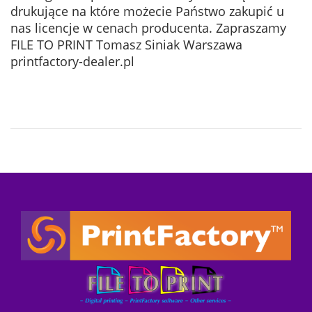
s
2
drukujące na które możecie Państwo zakupić u
t
4
nas licencje w cenach producenta. Zapraszamy
e
-
FILE TO PRINT Tomasz Siniak Warszawa
d
0
printfactory-dealer.pl
o
5
n
-
1
2