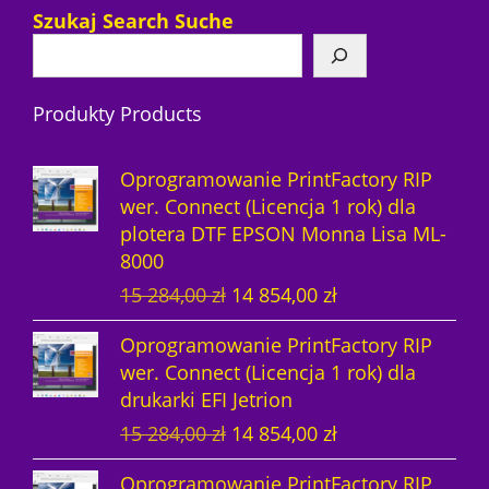
k
r
p
ó
d
w
o
w
Szukaj Search Suche
t
o
r
w
u
d
y
d
o
k
u
Produkty Products
u
d
t
k
k
u
ó
t
Oprogramowanie PrintFactory RIP
t
k
w
ó
wer. Connect (Licencja 1 rok) dla
plotera DTF EPSON Monna Lisa ML-
ó
t
w
8000
w
y
P
A
15 284,00
zł
14 854,00
zł
i
k
Oprogramowanie PrintFactory RIP
e
t
wer. Connect (Licencja 1 rok) dla
r
u
drukarki EFI Jetrion
w
a
P
A
15 284,00
zł
14 854,00
zł
o
l
i
k
t
n
Oprogramowanie PrintFactory RIP
e
t