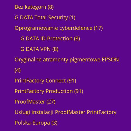
8
Bez kategorii
8
p
1
G DATA Total Security
1
r
p
1
Oprogramowanie cyberdefence
17
o
r
8
7
G DATA ID Protection
8
d
8
o
p
p
G DATA VPN
8
u
p
d
r
r
Oryginalne atramenty pigmentowe EPSON
4
k
r
u
o
o
4
p
t
o
k
9
d
d
PrintFactory Connect
91
r
ó
d
t
1
u
9
u
PrintFactory Production
91
o
w
2
u
p
k
1
k
ProofMaster
27
d
7
k
r
t
p
t
Usługi instalacji ProofMaster PrintFactory
u
p
3
t
o
ó
r
ó
Polska-Europa
3