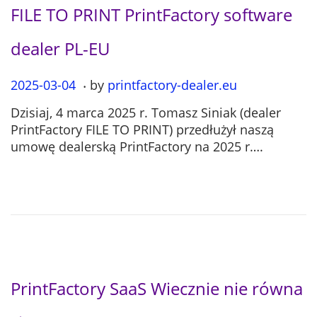
FILE TO PRINT PrintFactory software
dealer PL-EU
.
P
2025-03-04
2
by
printfactory-dealer.eu
o
0
Dzisiaj, 4 marca 2025 r. Tomasz Siniak (dealer
s
2
PrintFactory FILE TO PRINT) przedłużył naszą
t
5
umowę dealerską PrintFactory na 2025 r….
e
-
d
0
o
7
n
-
1
2
PrintFactory SaaS Wiecznie nie równa