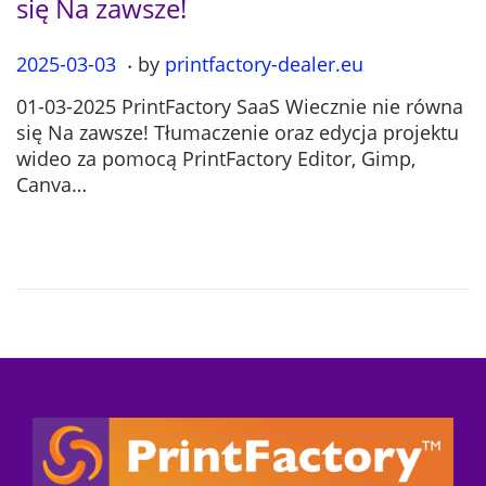
się Na zawsze!
.
P
2025-03-03
2
by
printfactory-dealer.eu
o
0
01-03-2025 PrintFactory SaaS Wiecznie nie równa
s
2
się Na zawsze! Tłumaczenie oraz edycja projektu
t
5
wideo za pomocą PrintFactory Editor, Gimp,
e
-
Canva…
d
0
o
7
n
-
1
2