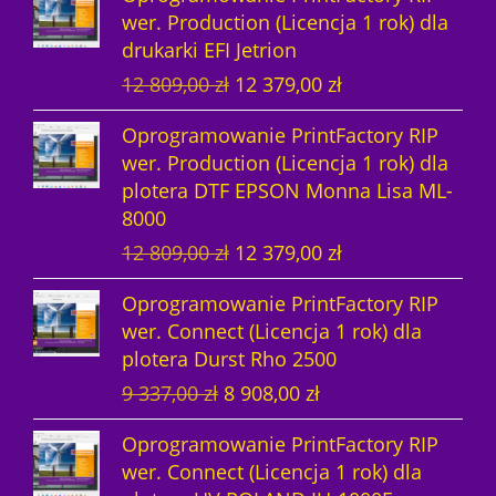
n
a
wer. Production (Licencja 1 rok) dla
r
u
a
c
drukarki EFI Jetrion
w
a
c
e
P
A
12 809,00
zł
12 379,00
zł
o
l
e
n
i
k
t
n
n
a
Oprogramowanie PrintFactory RIP
e
t
n
a
a
w
wer. Production (Licencja 1 rok) dla
r
u
a
c
w
y
plotera DTF EPSON Monna Lisa ML-
w
a
c
e
y
n
8000
o
l
e
n
n
o
P
A
12 809,00
zł
12 379,00
zł
t
n
n
a
o
s
i
k
n
a
a
w
s
i
Oprogramowanie PrintFactory RIP
e
t
a
c
w
y
i
:
wer. Connect (Licencja 1 rok) dla
r
u
c
e
y
n
ł
1
plotera Durst Rho 2500
w
a
e
n
n
o
a
4
P
A
9 337,00
zł
8 908,00
zł
o
l
n
a
o
s
:
8
i
k
t
n
a
w
s
i
1
5
Oprogramowanie PrintFactory RIP
e
t
n
a
w
y
i
:
5
4
wer. Connect (Licencja 1 rok) dla
r
u
a
c
y
n
ł
1
2
,