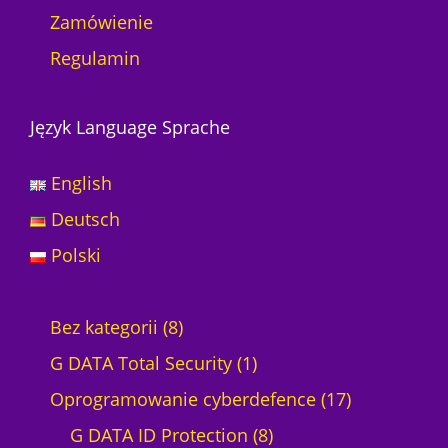
Zamówienie
Regulamin
Język Language Sprache
English
Deutsch
Polski
8
Bez kategorii
8
p
1
G DATA Total Security
1
r
p
1
Oprogramowanie cyberdefence
17
o
r
8
7
G DATA ID Protection
8