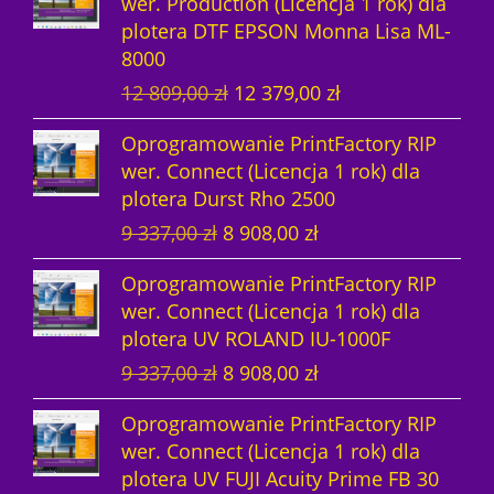
wer. Production (Licencja 1 rok) dla
r
u
a
c
w
y
plotera DTF EPSON Monna Lisa ML-
w
a
c
e
y
n
8000
o
l
e
n
n
o
P
A
12 809,00
zł
12 379,00
zł
t
n
n
a
o
s
i
k
n
a
a
w
s
i
Oprogramowanie PrintFactory RIP
e
t
a
c
w
y
i
:
wer. Connect (Licencja 1 rok) dla
r
u
c
e
y
n
ł
1
plotera Durst Rho 2500
w
a
e
n
n
o
a
4
P
A
9 337,00
zł
8 908,00
zł
o
l
n
a
o
s
:
8
i
k
t
n
a
w
s
i
1
5
Oprogramowanie PrintFactory RIP
e
t
n
a
w
y
i
:
5
4
wer. Connect (Licencja 1 rok) dla
r
u
a
c
y
n
ł
1
2
,
plotera UV ROLAND IU-1000F
w
a
c
e
n
o
a
4
8
0
P
A
9 337,00
zł
8 908,00
zł
o
l
e
n
o
s
:
8
4
0
i
k
t
n
n
a
s
i
1
5
,
Oprogramowanie PrintFactory RIP
e
t
n
a
a
w
i
:
5
4
0
z
wer. Connect (Licencja 1 rok) dla
r
u
a
c
w
y
ł
1
2
,
0
ł
plotera UV FUJI Acuity Prime FB 30
w
a
c
e
y
n