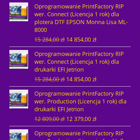
k
u
ó
t
Oprogramowanie PrintFactory RIP
t
k
w
ó
wer. Connect (Licencja 1 rok) dla
plotera DTF EPSON Monna Lisa ML-
ó
t
w
8000
w
y
P
A
15 284,00
zł
14 854,00
zł
i
k
Oprogramowanie PrintFactory RIP
e
t
wer. Connect (Licencja 1 rok) dla
r
u
drukarki EFI Jetrion
w
a
P
A
15 284,00
zł
14 854,00
zł
o
l
i
k
t
n
Oprogramowanie PrintFactory RIP
e
t
n
a
wer. Production (Licencja 1 rok) dla
r
u
a
c
drukarki EFI Jetrion
w
a
c
e
P
A
12 809,00
zł
12 379,00
zł
o
l
e
n
i
k
t
n
n
a
Oprogramowanie PrintFactory RIP
e
t
n
a
a
w