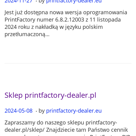
P
2024-11-27
2
by
printfactory-dealer.eu
o
0
Jest już dostępna nowa wersja oprogramowania
s
2
PrintFactory numer 6.8.2.12003 z 11 listopada
t
4
2024 roku z nakładką w języku polskim
e
-
przetłumaczoną…
d
1
o
2
n
-
0
2
Sklep printfactory-dealer.pl
.
P
2024-05-08
2
by
printfactory-dealer.eu
o
0
Zapraszamy do naszego sklepu printfactory-
s
2
dealer.pl/sklep/ Znajdziecie tam Państwo cennik
t
4