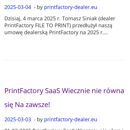
.
P
2025-03-04
2
by
printfactory-dealer.eu
o
0
Dzisiaj, 4 marca 2025 r. Tomasz Siniak (dealer
s
2
PrintFactory FILE TO PRINT) przedłużył naszą
t
5
umowę dealerską PrintFactory na 2025 r….
e
-
d
0
o
7
n
-
1
2
PrintFactory SaaS Wiecznie nie równa
się Na zawsze!
.
P
2025-03-03
2
by
printfactory-dealer.eu
o
0