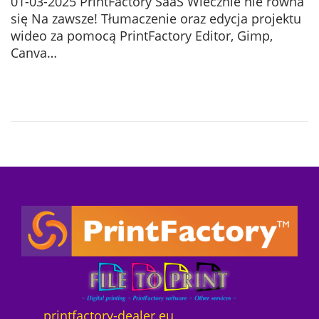
01-03-2025 PrintFactory SaaS Wiecznie nie równa
s
2
się Na zawsze! Tłumaczenie oraz edycja projektu
t
5
wideo za pomocą PrintFactory Editor, Gimp,
e
-
Canva…
d
0
o
7
n
-
1
2
printfactory-dealer.eu