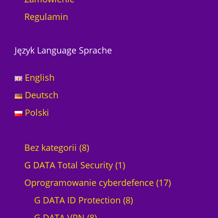
Regulamin
Język Language Sprache
English
Deutsch
Polski
8
Bez kategorii
8
p
1
G DATA Total Security
1
r
p
1
Oprogramowanie cyberdefence
17
o
r
8
7
G DATA ID Protection
8
d
8
o
p
p
G DATA VPN
8