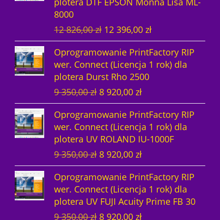
plotera DTF EPSON Monna Lisa ML-
w
a
c
e
y
n
8000
o
l
e
n
n
o
P
A
12 826,00
zł
12 396,00
zł
t
n
n
a
o
s
i
k
n
a
a
w
s
i
Oprogramowanie PrintFactory RIP
e
t
a
c
w
y
i
:
wer. Connect (Licencja 1 rok) dla
r
u
c
e
y
n
ł
1
plotera Durst Rho 2500
w
a
e
n
n
o
a
4
P
A
9 350,00
zł
8 920,00
zł
o
l
n
a
o
s
:
8
i
k
t
n
a
w
s
i
1
7
Oprogramowanie PrintFactory RIP
e
t
n
a
w
y
i
:
5
5
wer. Connect (Licencja 1 rok) dla
r
u
a
c
y
n
ł
1
3
,
plotera UV ROLAND IU-1000F
w
a
c
e
n
o
a
4
0
0
P
A
9 350,00
zł
8 920,00
zł
o
l
e
n
o
s
:
8
5
0
i
k
t
n
n
a
s
i
1
7
,
Oprogramowanie PrintFactory RIP
e
t
n
a
a
w
i
:
5
5
0
z
wer. Connect (Licencja 1 rok) dla
r
u
a
c
w
y
ł
1
3
,
0
ł
plotera UV FUJI Acuity Prime FB 30
w
a
c
e
y
n
a
2
0
0
.
P
A
9 350,00
zł
8 920,00
zł
o
l
e
n