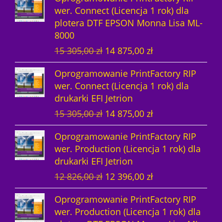
t
k
w
ó
wer. Connect (Licencja 1 rok) dla
plotera DTF EPSON Monna Lisa ML-
ó
t
w
8000
w
y
P
A
15 305,00
zł
14 875,00
zł
i
k
Oprogramowanie PrintFactory RIP
e
t
wer. Connect (Licencja 1 rok) dla
r
u
drukarki EFI Jetrion
w
a
P
A
15 305,00
zł
14 875,00
zł
o
l
i
k
t
n
Oprogramowanie PrintFactory RIP
e
t
n
a
wer. Production (Licencja 1 rok) dla
r
u
a
c
drukarki EFI Jetrion
w
a
c
e
P
A
12 826,00
zł
12 396,00
zł
o
l
e
n
i
k
t
n
n
a
Oprogramowanie PrintFactory RIP
e
t
n
a
a
w
wer. Production (Licencja 1 rok) dla
r
u
a
c
w
y