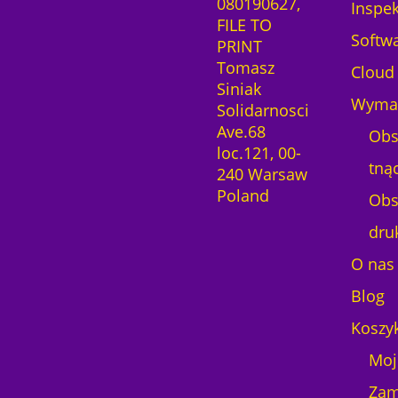
080190627,
Inspek
FILE TO
Softw
PRINT
Tomasz
Cloud
Siniak
Wymag
Solidarnosci
Ave.68
Obs
loc.121, 00-
tną
240 Warsaw
Poland
Obs
dru
O nas
Blog
Koszy
Moj
Zam