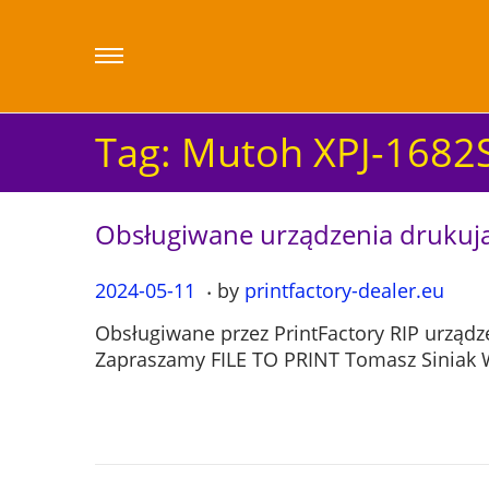
Tag:
Mutoh XPJ-1682
Obsługiwane urządzenia drukuj
.
P
2024-05-11
2
by
printfactory-dealer.eu
o
0
Obsługiwane przez PrintFactory RIP urządz
s
2
Zapraszamy FILE TO PRINT Tomasz Siniak W
t
4
e
-
d
0
o
5
n
-