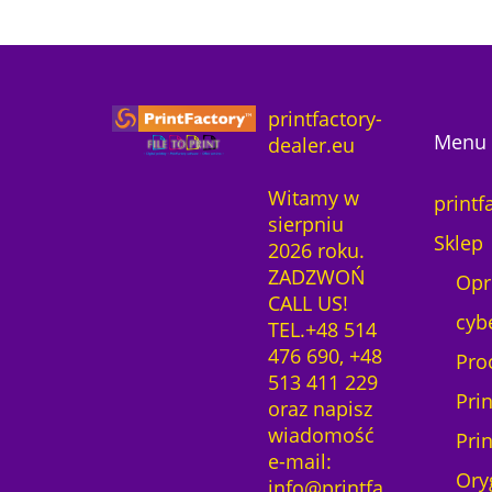
1
2
printfactory-
Menu 
dealer.eu
Witamy w
printf
sierpniu
Sklep
2026 roku.
ZADZWOŃ
Opr
CALL US!
cyb
TEL.+48 514
476 690, +48
Pro
513 411 229
Pri
oraz napisz
wiadomość
Pri
e-mail:
Ory
info@printfa