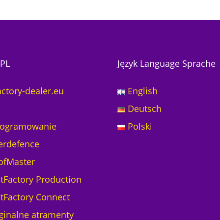
PL
Język Language Sprache
actory-dealer.eu
English
Deutsch
ogramowanie
Polski
erdefence
ofMaster
ntFactory Production
ntFactory Connect
ginalne atramenty