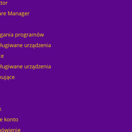
tor
are Manager
ania programów
ługiwane urządzenia
ce
ługiwane urządzenia
kujące
k
e konto
ówienie