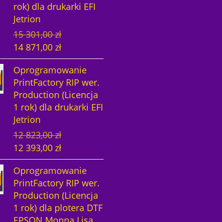
rok) dla drukarki EFI
t
n
Jetrion
n
a
P
A
15 301,00
zł
a
c
i
k
14 871,00
zł
c
e
e
t
e
n
Oprogramowanie
r
u
n
a
PrintFactory RIP wer.
w
a
a
w
Production (Licencja
o
l
w
y
1 rok) dla drukarki EFI
t
n
y
n
Jetrion
n
a
n
o
P
A
12 823,00
zł
a
c
o
s
i
k
12 393,00
zł
c
e
s
i
e
t
e
n
i
:
Oprogramowanie
r
u
n
a
ł
1
PrintFactory RIP wer.
w
a
a
w
a
4
Production (Licencja
o
l
w
y
:
8
1 rok) dla plotera DTF
t
n
y
n
1
7
EPSON Monna Lisa