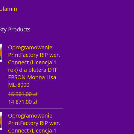
ulamin
kty Products
Oprogramowanie
PrintFactory RIP wer.
Connect (Licencja 1
rok) dla plotera DTF
EPSON Monna Lisa
ML-8000
P
A
15 301,00
zł
i
k
14 871,00
zł
e
t
Oprogramowanie
r
u
PrintFactory RIP wer.
w
a
Connect (Licencja 1
o
l