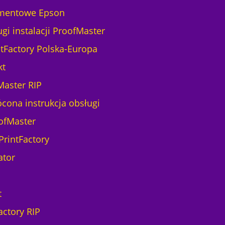
mentowe Epson
gi instalacji ProofMaster
ntFactory Polska-Europa
kt
Master RIP
ócona instrukcja obsługi
ofMaster
PrintFactory
ator
t
actory RIP