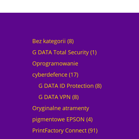
8
Bez kategorii
8
p
1
G DATA Total Security
1
r
p
Oprogramowanie
o
1
r
cyberdefence
17
d
7
o
8
G DATA ID Protection
8
u
p
8
d
p
G DATA VPN
8
k
r
p
u
r
Oryginalne atramenty
t
o
r
4
k
o
pigmentowe EPSON
4
ó
d
o
p
t
9
d
PrintFactory Connect
91