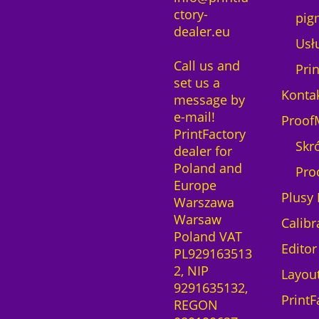
ctory-
pig
dealer.eu
Usłu
Call us and
Pri
set us a
Konta
message by
e-mail!
Proof
PrintFactory
Skr
dealer for
Poland and
Pro
Europe
Plusy 
Warszawa
Warsaw
Calibr
Poland VAT
Editor
PL929163513
2, NIP
Layou
9291635132,
PrintF
REGON