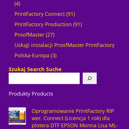
4
k
r
u
o
o
4
p
t
o
k
9
d
d
PrintFactory Connect
91
r
ó
d
t
1
u
9
u
PrintFactory Production
91
o
w
2
u
p
k
1
k
ProofMaster
27
d
7
k
r
t
p
t
Usługi instalacji ProofMaster PrintFactory
u
p
3
t
o
ó
r
ó
Polska-Europa
3
k
r
p
ó
d
w
o
w
Szukaj Search Suche
t
o
r
w
u
d
y
d
o
k
u
Produkty Products
u
d
t
k
k
u
ó
t
Oprogramowanie PrintFactory RIP
t
k
w
ó
wer. Connect (Licencja 1 rok) dla
plotera DTF EPSON Monna Lisa ML-
ó
t
w