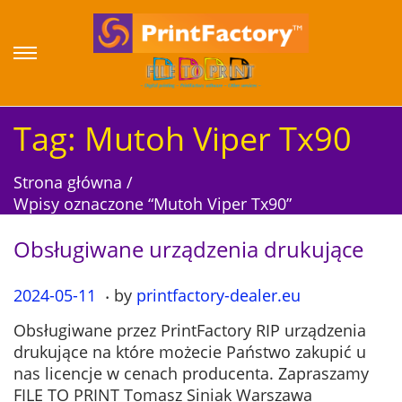
S
S
k
k
i
i
p
p
Tag:
Mutoh Viper Tx90
t
t
o
o
Strona główna
/
n
c
Wpisy oznaczone “Mutoh Viper Tx90”
a
o
v
n
Obsługiwane urządzenia drukujące
i
t
g
e
.
P
2024-05-11
2
by
printfactory-dealer.eu
a
n
o
0
t
t
Obsługiwane przez PrintFactory RIP urządzenia
s
2
i
drukujące na które możecie Państwo zakupić u
t
4
o
nas licencje w cenach producenta. Zapraszamy
e
-
n
FILE TO PRINT Tomasz Siniak Warszawa