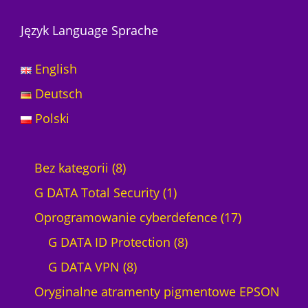
Język Language Sprache
English
Deutsch
Polski
8
Bez kategorii
8
p
1
G DATA Total Security
1
r
p
1
Oprogramowanie cyberdefence
17
o
r
8
7
G DATA ID Protection
8
d
8
o
p
p
G DATA VPN
8
u
p
d
r
r
Oryginalne atramenty pigmentowe EPSON