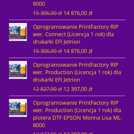
8000
w
y
P
A
15 306,00
zł
14 876,00
zł
i
k
Oprogramowanie PrintFactory RIP
e
t
wer. Connect (Licencja 1 rok) dla
r
u
drukarki EFI Jetrion
w
a
P
A
15 306,00
zł
14 876,00
zł
o
l
i
k
t
n
Oprogramowanie PrintFactory RIP
e
t
n
a
wer. Production (Licencja 1 rok) dla
r
u
a
c
drukarki EFI Jetrion
w
a
c
e
P
A
12 827,00
zł
12 397,00
zł
o
l
e
n
i
k
t
n
n
a
Oprogramowanie PrintFactory RIP
e
t
n
a
a
w
wer. Production (Licencja 1 rok) dla
r
u
a
c
w
y
plotera DTF EPSON Monna Lisa ML-
w
a
c
e
y
n
8000
o
l
e
n
n
o
P
A