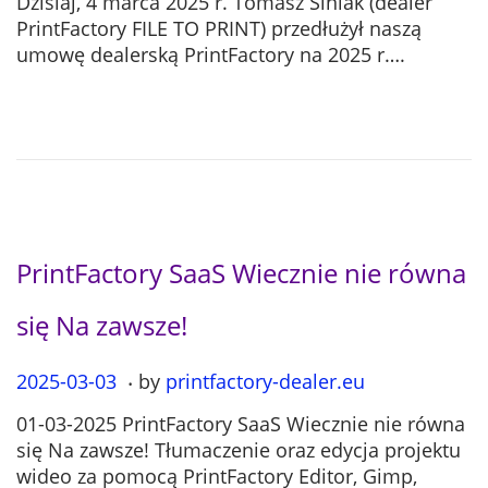
Dzisiaj, 4 marca 2025 r. Tomasz Siniak (dealer
s
2
PrintFactory FILE TO PRINT) przedłużył naszą
t
5
umowę dealerską PrintFactory na 2025 r….
e
-
d
0
o
7
n
-
1
2
PrintFactory SaaS Wiecznie nie równa
się Na zawsze!
.
P
2025-03-03
2
by
printfactory-dealer.eu
o
0
01-03-2025 PrintFactory SaaS Wiecznie nie równa
s
2
się Na zawsze! Tłumaczenie oraz edycja projektu
t
5
wideo za pomocą PrintFactory Editor, Gimp,
e
-