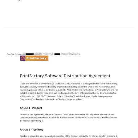
e
-
d
0
o
5
n
-
0
1