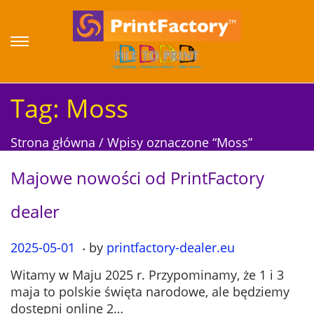
S
S
k
k
i
i
p
p
Tag:
Moss
t
t
o
o
Strona główna
/
Wpisy oznaczone “Moss”
n
c
a
o
Majowe nowości od PrintFactory
v
n
i
t
dealer
g
e
a
n
.
P
2025-05-01
2
by
printfactory-dealer.eu
t
t
o
0
i
Witamy w Maju 2025 r. Przypominamy, że 1 i 3
s
2
o
maja to polskie święta narodowe, ale będziemy
t
5
n
dostępni online 2…