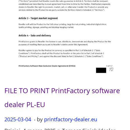
FILE TO PRINT PrintFactory software
dealer PL-EU
.
P
2025-03-04
2
by
printfactory-dealer.eu
o
0