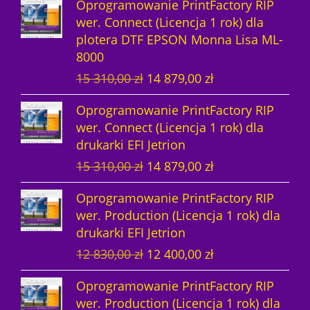
Oprogramowanie PrintFactory RIP
t
k
w
ó
wer. Connect (Licencja 1 rok) dla
plotera DTF EPSON Monna Lisa ML-
ó
t
w
8000
w
y
P
A
15 310,00
zł
14 879,00
zł
i
k
Oprogramowanie PrintFactory RIP
e
t
wer. Connect (Licencja 1 rok) dla
r
u
drukarki EFI Jetrion
w
a
P
A
15 310,00
zł
14 879,00
zł
o
l
i
k
t
n
Oprogramowanie PrintFactory RIP
e
t
n
a
wer. Production (Licencja 1 rok) dla
r
u
a
c
drukarki EFI Jetrion
w
a
c
e
P
A
12 830,00
zł
12 400,00
zł
o
l
e
n
i
k
t
n
n
a
Oprogramowanie PrintFactory RIP
e
t
n
a
a
w
wer. Production (Licencja 1 rok) dla
r
u
a
c