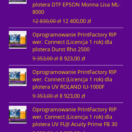
w
y
plotera DTF EPSON Monna Lisa ML-
w
a
c
e
y
n
8000
o
l
e
n
n
o
P
A
12 830,00
zł
12 400,00
zł
t
n
n
a
o
s
i
k
n
a
a
w
s
i
Oprogramowanie PrintFactory RIP
e
t
a
c
w
y
i
:
wer. Connect (Licencja 1 rok) dla
r
u
c
e
y
n
ł
1
plotera Durst Rho 2500
w
a
e
n
n
o
a
4
P
A
9 353,00
zł
8 923,00
zł
o
l
n
a
o
s
:
8
i
k
t
n
a
w
s
i
1
7
Oprogramowanie PrintFactory RIP
e
t
n
a
w
y
i
:
5
9
wer. Connect (Licencja 1 rok) dla
r
u
a
c
y
n
ł
1
3
,
plotera UV ROLAND IU-1000F
w
a
c
e
n
o
a
4
1
0
P
A
9 353,00
zł
8 923,00
zł
o
l
e
n
o
s
:
8
0
0
i
k
t
n
n
a
s
i
1
7
,
Oprogramowanie PrintFactory RIP
e
t
n
a
a
w
i
:
5
9
0
z
wer. Connect (Licencja 1 rok) dla
r
u
a
c
w
y
ł
1
3
,
0
ł
plotera UV FUJI Acuity Prime FB 30
w
a
c
e
y
n
a
2
1
0
.