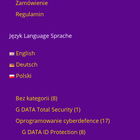
Zamówienie
Regulamin
Język Language Sprache
English
Deutsch
Polski
8
Bez kategorii
8
p
1
G DATA Total Security
1
r
p
1
Oprogramowanie cyberdefence
17
o
r
8
7
G DATA ID Protection
8