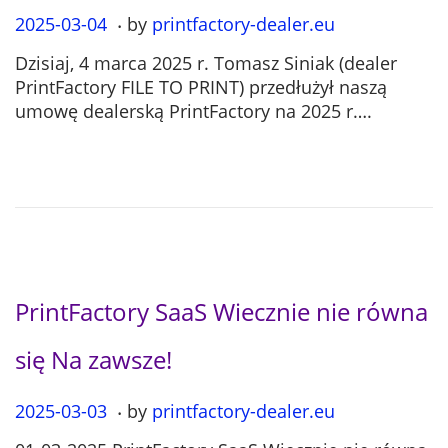
.
P
2025-03-04
2
by
printfactory-dealer.eu
o
0
Dzisiaj, 4 marca 2025 r. Tomasz Siniak (dealer
s
2
PrintFactory FILE TO PRINT) przedłużył naszą
t
5
umowę dealerską PrintFactory na 2025 r….
e
-
d
0
o
7
n
-
1
2
PrintFactory SaaS Wiecznie nie równa
się Na zawsze!
.
P
2025-03-03
2
by
printfactory-dealer.eu
o
0