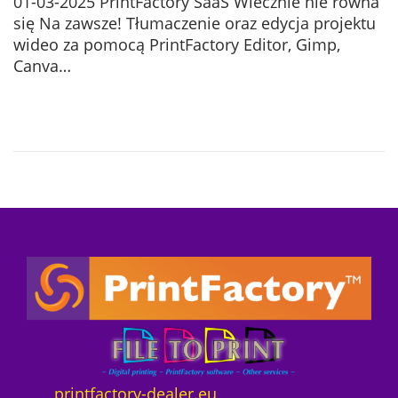
01-03-2025 PrintFactory SaaS Wiecznie nie równa
s
2
się Na zawsze! Tłumaczenie oraz edycja projektu
t
5
wideo za pomocą PrintFactory Editor, Gimp,
e
-
Canva…
d
0
o
7
n
-
1
2
printfactory-dealer.eu