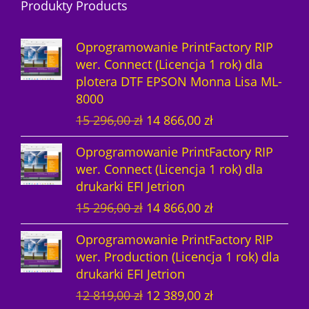
Produkty Products
u
d
t
k
k
u
ó
t
Oprogramowanie PrintFactory RIP
t
k
w
ó
wer. Connect (Licencja 1 rok) dla
plotera DTF EPSON Monna Lisa ML-
ó
t
w
8000
w
y
P
A
15 296,00
zł
14 866,00
zł
i
k
Oprogramowanie PrintFactory RIP
e
t
wer. Connect (Licencja 1 rok) dla
r
u
drukarki EFI Jetrion
w
a
P
A
15 296,00
zł
14 866,00
zł
o
l
i
k
t
n
Oprogramowanie PrintFactory RIP
e
t
n
a
wer. Production (Licencja 1 rok) dla
r
u
a
c
drukarki EFI Jetrion
w
a
c
e
P
A
12 819,00
zł
12 389,00
zł
o
l
e
n