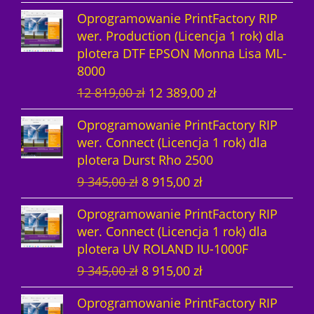
i
k
t
n
n
a
Oprogramowanie PrintFactory RIP
e
t
n
a
a
w
wer. Production (Licencja 1 rok) dla
r
u
a
c
w
y
plotera DTF EPSON Monna Lisa ML-
w
a
c
e
y
n
8000
o
l
e
n
n
o
P
A
12 819,00
zł
12 389,00
zł
t
n
n
a
o
s
i
k
n
a
a
w
s
i
Oprogramowanie PrintFactory RIP
e
t
a
c
w
y
i
:
wer. Connect (Licencja 1 rok) dla
r
u
c
e
y
n
ł
1
plotera Durst Rho 2500
w
a
e
n
n
o
a
4
P
A
9 345,00
zł
8 915,00
zł
o
l
n
a
o
s
:
8
i
k
t
n
a
w
s
i
1
6
Oprogramowanie PrintFactory RIP
e
t
n
a
w
y
i
:
5
6
wer. Connect (Licencja 1 rok) dla
r
u
a
c
y
n
ł
1
2
,
plotera UV ROLAND IU-1000F
w
a
c
e
n
o
a
4
9
0
P
A
9 345,00
zł
8 915,00
zł
o
l
e
n
o
s
:
8
6
0
i
k
t
n
n
a
s
i
1
6
,
Oprogramowanie PrintFactory RIP
e
t
n
a
a
w
i
: