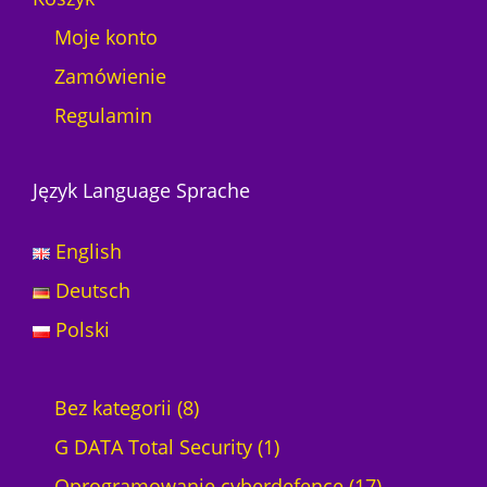
Moje konto
Zamówienie
Regulamin
Język Language Sprache
English
Deutsch
Polski
8
Bez kategorii
8
p
1
G DATA Total Security
1
r
p
1
Oprogramowanie cyberdefence
17